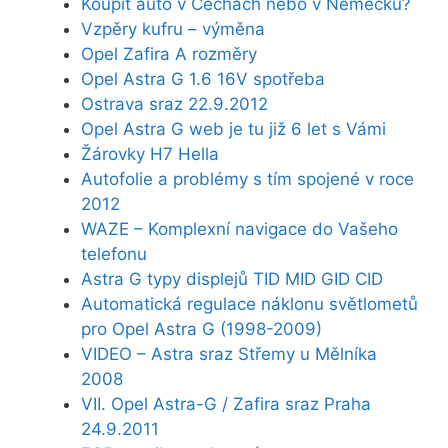
Koupit auto v Čechách nebo v Německu?
Vzpěry kufru – výměna
Opel Zafira A rozměry
Opel Astra G 1.6 16V spotřeba
Ostrava sraz 22.9.2012
Opel Astra G web je tu již 6 let s Vámi
Žárovky H7 Hella
Autofolie a problémy s tím spojené v roce
2012
WAZE – Komplexní navigace do Vašeho
telefonu
Astra G typy displejů TID MID GID CID
Automatická regulace náklonu světlometů
pro Opel Astra G (1998-2009)
VIDEO – Astra sraz Střemy u Mělníka
2008
VII. Opel Astra-G / Zafira sraz Praha
24.9.2011