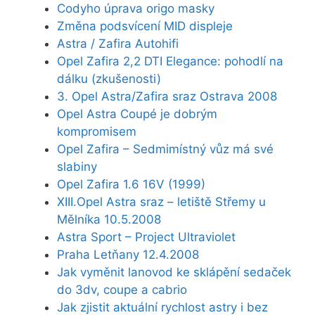
Codyho úprava origo masky
Změna podsvícení MID displeje
Astra / Zafira Autohifi
Opel Zafira 2,2 DTI Elegance: pohodlí na
dálku (zkušenosti)
3. Opel Astra/Zafira sraz Ostrava 2008
Opel Astra Coupé je dobrým
kompromisem
Opel Zafira – Sedmimístný vůz má své
slabiny
Opel Zafira 1.6 16V (1999)
XIII.Opel Astra sraz – letiště Střemy u
Mělníka 10.5.2008
Astra Sport – Project Ultraviolet
Praha Letňany 12.4.2008
Jak vyměnit lanovod ke sklápění sedaček
do 3dv, coupe a cabrio
Jak zjistit aktuální rychlost astry i bez