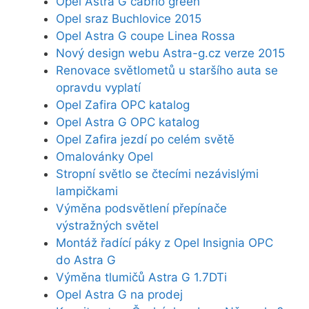
Opel Astra G cabrio green
Opel sraz Buchlovice 2015
Opel Astra G coupe Linea Rossa
Nový design webu Astra-g.cz verze 2015
Renovace světlometů u staršího auta se
opravdu vyplatí
Opel Zafira OPC katalog
Opel Astra G OPC katalog
Opel Zafira jezdí po celém světě
Omalovánky Opel
Stropní světlo se čtecími nezávislými
lampičkami
Výměna podsvětlení přepínače
výstražných světel
Montáž řadící páky z Opel Insignia OPC
do Astra G
Výměna tlumičů Astra G 1.7DTi
Opel Astra G na prodej