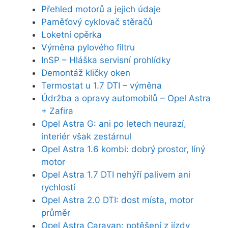
Přehled motorů a jejich údaje
Paměťový cyklovač stěračů
Loketní opěrka
Výměna pylového filtru
InSP – Hláška servisní prohlídky
Demontáž kličky oken
Termostat u 1.7 DTI – výměna
Údržba a opravy automobilů – Opel Astra
+ Zafira
Opel Astra G: ani po letech neurazí,
interiér však zestárnul
Opel Astra 1.6 kombi: dobrý prostor, líný
motor
Opel Astra 1.7 DTI nehýří palivem ani
rychlostí
Opel Astra 2.0 DTI: dost místa, motor
průměr
Opel Astra Caravan: potěšení z jízdy