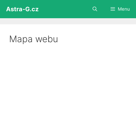
Přeskočit
Astra-G.cz
Menu
na
obsah
Mapa webu