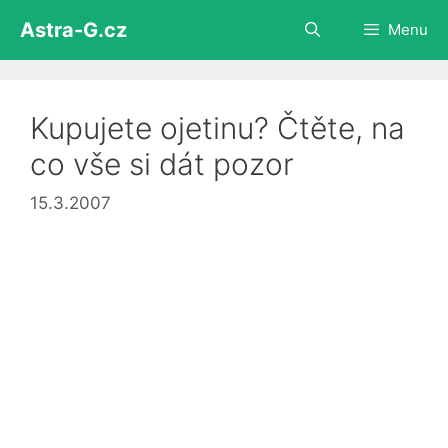
Přeskočit
Astra-G.cz
Menu
na
obsah
Kupujete ojetinu? Čtěte, na
co vše si dát pozor
15.3.2007