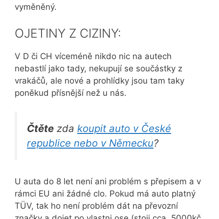
vyměněný.
OJETINY Z CIZINY:
V D či CH víceméně nikdo nic na autech
nebastlí jako tady, nekupují se součástky z
vrakáčů, ale nové a prohlídky jsou tam taky
poněkud přísnější než u nás.
Čtěte
zda
koupit auto v České
republice nebo v Německu
?
U auta do 8 let není ani problém s přepisem a v
rámci EU ani žádné clo. Pokud má auto platný
TÜV, tak ho není problém dát na převozní
značky a dojet po vlastni ose (stoji cca. 5000kč