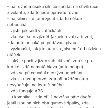
– na rovném úseku silnice sundat na chvíli ruce
z volantu, zda to jede opravdu rovně
– na silnici s dírami zjistit zda to někde
nebouchá
– zjistit jak sedí v zatáčkách
– zkoušet se rozjíždět (akcelerovat) a brzdit,
zda auto necuká při přidávání plynu
– vyzkoušet, jak jde auto za „plynem“ od nízkých
otáček
– jaký je pocit z jízdy subjektivně, zda se po
krátké jízdě nemotá hlava (auto houpe)
– zda se při couvání neozývá bouchání
– zkusit nástup brzd, zda při brždění auto
nevybočuje, na ledu či sněhu
– zda funguje ABS
– u kombíka – zda příliš nevržou páté dveře,
jestli jsou na nich oba gumové špalky, zda