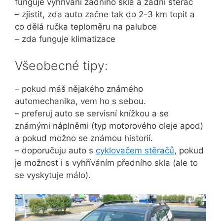
funguje vyhřívání zadního skla a zadní stěrač
– zjistit, zda auto začne tak do 2-3 km topit a
co dělá ručka teploměru na palubce
– zda funguje klimatizace
Všeobecné tipy:
– pokud máš nějakého známého
automechanika, vem ho s sebou.
– preferuj auto se servisní knížkou a se
známými náplněmi (typ motorového oleje apod)
a pokud možno se známou historií.
– doporučuju auto s
cyklovačem stěračů
, pokud
je možnost i s vyhříváním předního skla (ale to
se vyskytuje málo).