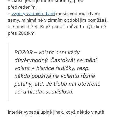
– zkusit jestli je motor studený, před
předvedením.
–
vzpěry zadních dveří
musí zvednout dveře
samy, minimálně v zimním období jim pomůžeš,
ale musí držet. Když padají, může to být klidně
přes 200tkm.
POZOR – volant není vždy
důvěryhodný. Častokrát se mění
volant + hlavice řadičky, resp.
někdo používá na volantu různé
potahy, atd. Je třeba mít otevřené
oči a hledat souvislosti.
Interiér vypadá úplně jinak, když někdo v autě