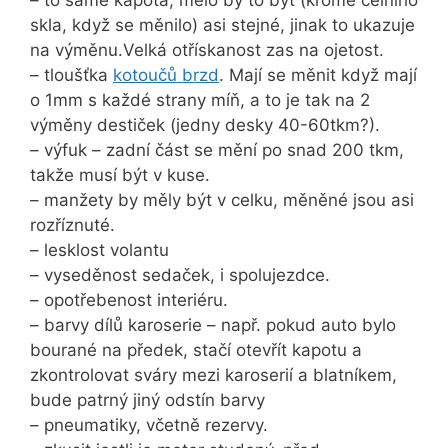
– to samé kapota, mělo by to být (kromě čelního
skla, když se měnilo) asi stejné, jinak to ukazuje
na výměnu.Velká otřískanost zas na ojetost.
– tloušťka
kotoučů brzd
. Mají se měnit když mají
o 1mm s každé strany míň, a to je tak na 2
výměny destiček (jedny desky 40-60tkm?).
– výfuk – zadní část se mění po snad 200 tkm,
takže musí být v kuse.
– manžety by měly být v celku, měněné jsou asi
rozříznuté.
– lesklost volantu
– vyseděnost sedaček, i spolujezdce.
– opotřebenost interiéru.
– barvy dílů karoserie – např. pokud auto bylo
bourané na předek, stačí otevřít kapotu a
zkontrolovat sváry mezi karoserií a blatníkem,
bude patrný jiný odstín barvy
– pneumatiky, včetně rezervy.