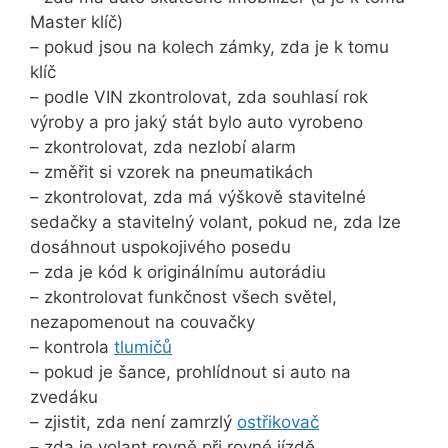
Master klíč)
– pokud jsou na kolech zámky, zda je k tomu
klíč
– podle VIN zkontrolovat, zda souhlasí rok
výroby a pro jaký stát bylo auto vyrobeno
– zkontrolovat, zda nezlobí alarm
– změřit si vzorek na pneumatikách
– zkontrolovat, zda má výškově stavitelné
sedačky a stavitelný volant, pokud ne, zda lze
dosáhnout uspokojivého posedu
– zda je kód k originálnímu autorádiu
– zkontrolovat funkčnost všech světel,
nezapomenout na couvačky
– kontrola
tlumičů
– pokud je šance, prohlídnout si auto na
zvedáku
– zjistit, zda není zamrzlý
ostřikovač
– zda je volant rovně při rovné jízdě