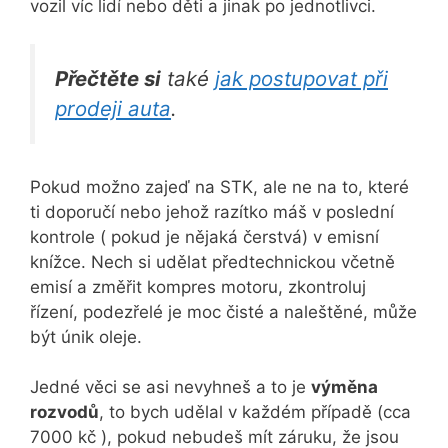
vozil víc lidí nebo děti a jinak po jednotlivci.
Přečtěte si
také
jak postupovat při
prodeji auta
.
Pokud možno zajeď na STK, ale ne na to, které
ti doporučí nebo jehož razítko máš v poslední
kontrole ( pokud je nějaká čerstvá) v emisní
knížce. Nech si udělat předtechnickou včetně
emisí a změřit kompres motoru, zkontroluj
řízení, podezřelé je moc čisté a naleštěné, může
být únik oleje.
Jedné věci se asi nevyhneš a to je
výměna
rozvodů
, to bych udělal v každém případě (cca
7000 kč ), pokud nebudeš mít záruku, že jsou