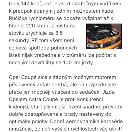
tedy 147 koní, což je asi dostatečným vodítkem
k předpokládaným jízdním možnostem kupé.
Ručička rychloměru se dokáže vyšplhat až k
hranici 220 km/h,
z místa na
stovku zrychluje za 8,5
sekundy. Při tom všem není
celková spotřeba pohonných
látek nijak vražedná a v průměru lze počítat s
necelými devíti litry na 100 km jízdy.
Opel Coupé sice s žádným možným motorem
příslovečný asfalt netrhá, ale při rozjezdu jste
přece jen mocněji vtlačeni do sedaček. Jízda
Opelem Astra Coupé je proti konkurenci
klidnější, start plynulejší, řízení snadné, převody
dobře odstupňované a brzdy nastaveny do
optimální polohy. Dobrá aerodynamika karosérie
umožňuje, že i při vyšších rychlostech vás uvnitř