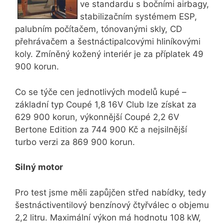
ve standardu s bočními airbagy,
stabilizačním systémem ESP,
palubním počítačem, tónovanými skly, CD
přehrávačem a šestnáctipalcovými hliníkovými
koly. Zmíněný kožený interiér je za příplatek 49
900 korun.
Co se týče cen jednotlivých modelů kupé –
základní typ Coupé 1,8 16V Club lze získat za
629 900 korun, výkonnější Coupé 2,2 6V
Bertone Edition za 744 900 Kč a nejsilnější
turbo verzi za 869 900 korun.
Silný motor
Pro test jsme měli zapůjčen střed nabídky, tedy
šestnáctiventilový benzínový čtyřválec o objemu
2,2 litru. Maximální výkon má hodnotu 108 kW,