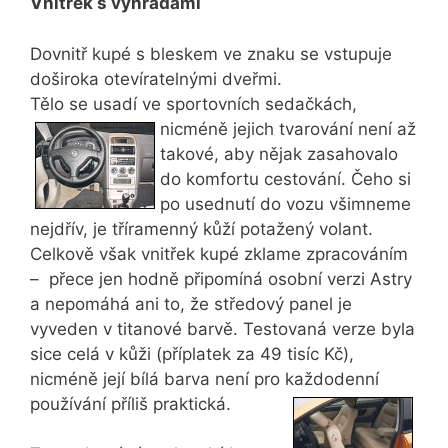
Vnitřek s výhradami
Dovnitř kupé s bleskem ve znaku se vstupuje
doširoka otevíratelnými dveřmi.
Tělo se usadí ve sportovních sedačkách,
nicméně jejich tvarování
není až
takové, aby nějak zasahovalo
do komfortu cestování. Čeho si
po usednutí do vozu všimneme
nejdřív, je tříramenný kůží potažený volant.
Celkově však vnitřek kupé zklame zpracováním
– přece jen hodně připomíná osobní verzi Astry
a nepomáhá ani to, že středový panel je
vyveden v titanové barvě. Testovaná verze byla
sice celá v kůži (příplatek za 49 tisíc Kč),
nicméně její bílá barva není pro každodenní
používání příliš praktická.