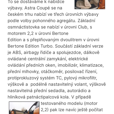
To se dostáváme k nabídce
výbavy. Astra Coupé se na
českém trhu nabízí ve třech úrovních výbavy
podle volby pohonného agregátu. Základní
osmnáctistovka se nabízí v úrovni Club, s
motorem 2,2 v úrovni Bertone
Edition a s přeplňovaným dvoulitrem v úrovni
Bertone Edition Turbo. Součástí základní verze
je ABS, airbagy řidiče a spolujezdce, dálkově
ovládané centrální zamykání, elektrické
ovládání předních oken, imobilizér, klimatizace,
přední mlhovky, otáčkoměr, posilovač řízení,
protiprokluzový systém TC, pylový mikrofiltr,
výškově a podélně nastavitelný volant, výškově
nastavitelná přední sedadla, autorádio a
hliníková patnáctipalcová kola. V případě
testovaného
modelu (motor
2,2) pak lze navíc ještě počítat