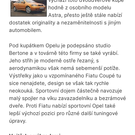
vychází toto dvoudveřové kupé
hodně z osobního modelu
Astra, přesto ještě stále nabízí
dostatek originality a nezaměnitelnosti s jiným
automobilem.
Pod kupátkem Opelu je podepsáno studio
Bertone a v továrně této firmy se také vyrábí.
Jeho střih je moderně ostře řezaný, s
aerodynamikou však nemá sebemenší potíže.
Výstřelky jako u vzpomínaného Fiatu Coupé tu
sice nenajdete, design se však tak rychle
neokouká. Sportovní dojem částečně navozuje
malý spojler na víku zavazadelníku a bezrámové
dveře. Proti Fiatu nabízí sportovní Opel také
lepší výchozí pozici pro různé další tuningové
úpravy.