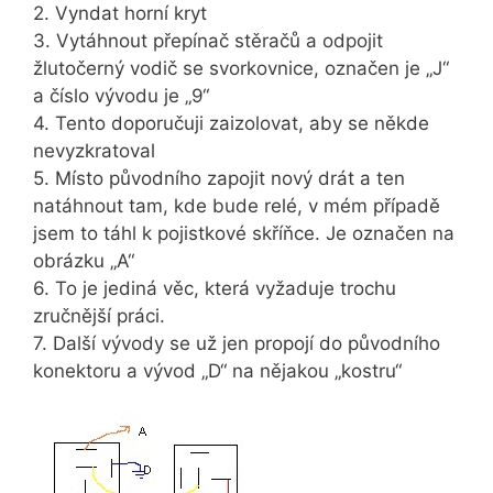
2. Vyndat horní kryt
3. Vytáhnout přepínač stěračů a odpojit
žlutočerný vodič se svorkovnice, označen je „J“
a číslo vývodu je „9“
4. Tento doporučuji zaizolovat, aby se někde
nevyzkratoval
5. Místo původního zapojit nový drát a ten
natáhnout tam, kde bude relé, v mém případě
jsem to táhl k pojistkové skříňce. Je označen na
obrázku „A“
6. To je jediná věc, která vyžaduje trochu
zručnější práci.
7. Další vývody se už jen propojí do původního
konektoru a vývod „D“ na nějakou „kostru“