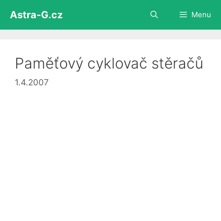
Přeskočit
Astra-G.cz
Menu
na
obsah
Paměťový cyklovač stěračů
1.4.2007