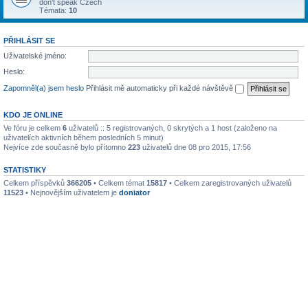
don't speak Czech
Témata:
10
PŘIHLÁSIT SE
Uživatelské jméno:
Heslo:
Zapomněl(a) jsem heslo
Přihlásit mě automaticky při každé návštěvě
KDO JE ONLINE
Ve fóru je celkem
6
uživatelů :: 5 registrovaných, 0 skrytých a 1 host (založeno na
uživatelích aktivních během posledních 5 minut)
Nejvíce zde současně bylo přítomno
223
uživatelů dne 08 pro 2015, 17:56
STATISTIKY
Celkem příspěvků
366205
• Celkem témat
15817
• Celkem zaregistrovaných uživatelů
11523
• Nejnovějším uživatelem je
doniator