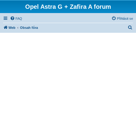
Opel Astra G + Zafira A forum
FAQ
Přihlásit se
H
Web
Obsah fóra
l
e
d
a
t