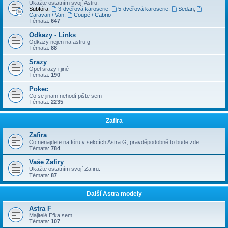
Ukažte ostatním svojí Astru.
Subfóra:
3-dvéřová karoserie
,
5-dvéřová karoserie
,
Sedan
,
Caravan / Van
,
Coupé / Cabrio
Témata:
647
Odkazy - Links
Odkazy nejen na astru g
Témata:
88
Srazy
Opel srazy i jiné
Témata:
190
Pokec
Co se jinam nehodí pište sem
Témata:
2235
Zafira
Zafira
Co nenajdete na fóru v sekcích Astra G, pravděpodobně to bude zde.
Témata:
784
Vaše Zafiry
Ukažte ostatním svojí Zafiru.
Témata:
87
Další Astra modely
Astra F
Majitelé Efka sem
Témata:
107