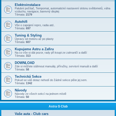
Elektroinstalace
Palubní počítač, Tempomat, automatické nastavení sklonu světlometů, váha
vzduchu, navigace, barevný displej
Témata:
2179
Autohifi
Vše o zapojení repro, radia atd..
Témata:
697
Tuning & Styling
Úpravy od motoru až po plasty
Témata:
607
Kupujeme Astru a Zafiru
Na co vše si dát pozor, rady při koupi ze zahraničí a další
Témata:
313
DOWNLOAD
Zde si můžete stáhnout manuály, příručky, servisní manuál a další
Témata:
58
Technická Sekce
Pokud se váš dotaz nehodí do žádné sekce pište jej sem.
Témata:
1342
Návody
Návody ze všech sekcí na jednom místě
Témata:
50
Astra G Club
Vaše auta - Club cars