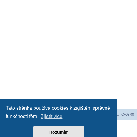
Tato stránka používá cookies k zajištění správné
Web
Obsah fóra
Všechny časy jsou v
UTC+02:00
funkčnosti fóra.
Zjistit více
Založeno na
phpBB
® Forum Software © phpBB Limited
Český překlad –
phpBB.cz
Rozumím
Soukromí
|
Podmínky