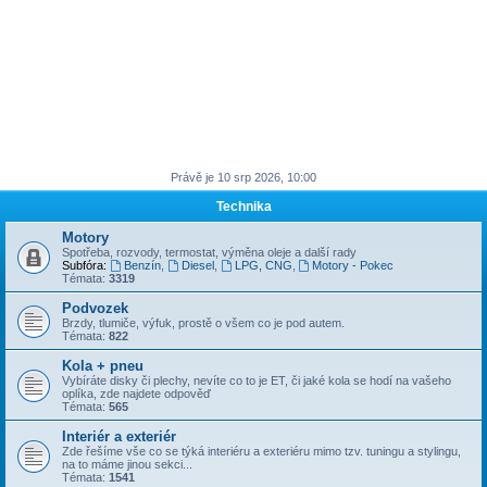
Právě je 10 srp 2026, 10:00
Technika
Motory
Spotřeba, rozvody, termostat, výměna oleje a další rady
Subfóra:
Benzín
,
Diesel
,
LPG, CNG
,
Motory - Pokec
Témata:
3319
Podvozek
Brzdy, tlumiče, výfuk, prostě o všem co je pod autem.
Témata:
822
Kola + pneu
Vybíráte disky či plechy, nevíte co to je ET, či jaké kola se hodí na vašeho
oplíka, zde najdete odpověď
Témata:
565
Interiér a exteriér
Zde řešíme vše co se týká interiéru a exteriéru mimo tzv. tuningu a stylingu,
na to máme jinou sekci...
Témata:
1541