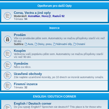
Opelforum pro další Oply
Corsa, Vectra a jiné oply
Moderátoři:
AstraMan
,
Honz@
,
Radoš 92
Témata:
94
Inzerce
Prodám
Vše co prodáváte pište sem. Automaticky se mažou příspěvky starší víc než
90 dní.
Subfóra:
Auta
,
Disky, pneu
,
Náhradní díly
,
Ostatní
Koupím
Veškerou vaší poptávku pište sem. Automaticky se mažou příspěvky starší
víc než 90 dní.
Vyměním
Něco za něco.
Uzavřené obchody
Zde najdete uzamčené inzeráty, po 10 dnech se inzerát automaticky smaže.
Firemní inzerce
Témata:
32
ENGLISH / DEUTSCH CORNER
English / Deutsch corner
Do you speak English? Sprechen sie deutsch? This place is for those who