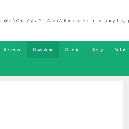
majitelů Opel Astra G a Zafira A, kde najdete i forum, rady, tipy,
Recenze
Download
Galerie
Srazy
Autohif