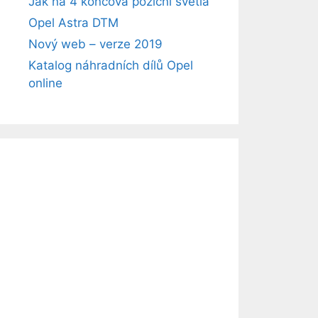
Jak na 4 koncová poziční světla
Opel Astra DTM
Nový web – verze 2019
Katalog náhradních dílů Opel
online