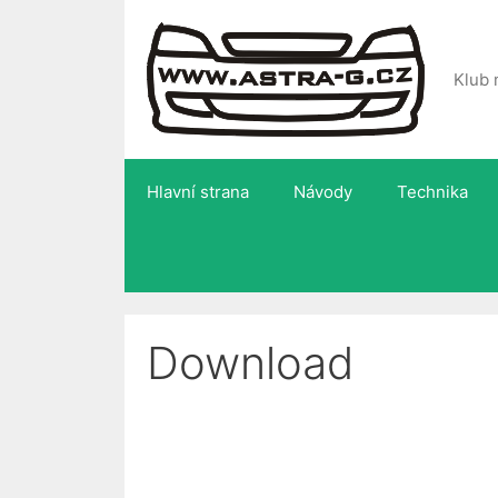
Přeskočit
na
obsah
Klub 
Hlavní strana
Návody
Technika
Download