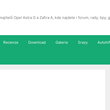
majitelů Opel Astra G a Zafira A, kde najdete i forum, rady, tipy,
Recenze
Download
Galerie
Srazy
Autohif