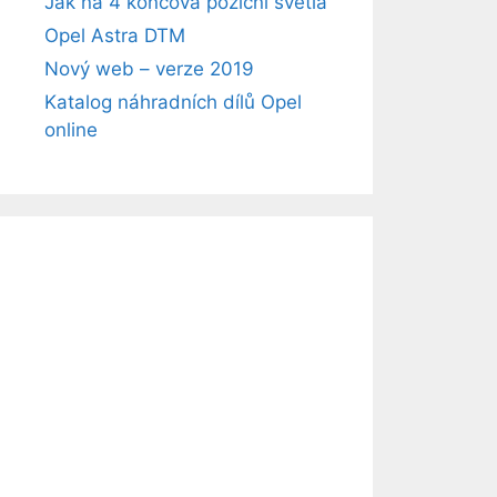
Jak na 4 koncová poziční světla
Opel Astra DTM
Nový web – verze 2019
Katalog náhradních dílů Opel
online