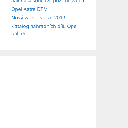
Jak na 4 koncová poziční světla
Opel Astra DTM
Nový web – verze 2019
Katalog náhradních dílů Opel
online