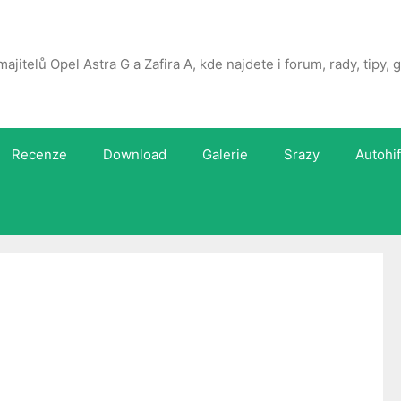
majitelů Opel Astra G a Zafira A, kde najdete i forum, rady, tipy,
Recenze
Download
Galerie
Srazy
Autohif