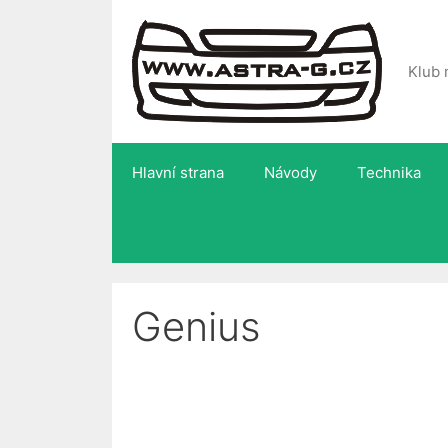
Přeskočit
na
obsah
Klub 
Hlavní strana
Návody
Technika
Genius