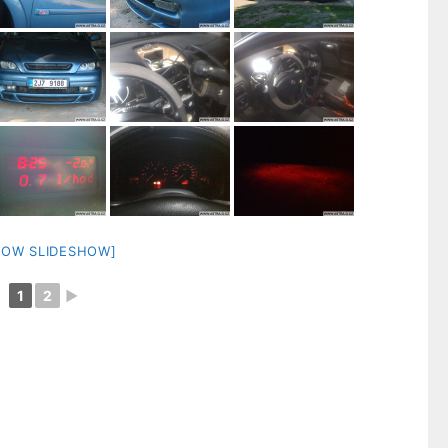
HOW SLIDESHOW]
1
2
►