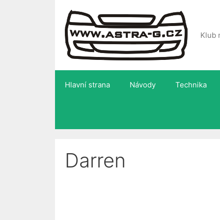
Přeskočit
na
obsah
Klub 
Hlavní strana
Návody
Technika
Darren