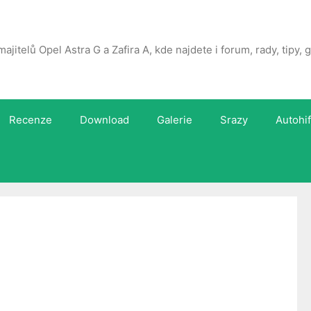
majitelů Opel Astra G a Zafira A, kde najdete i forum, rady, tipy,
Recenze
Download
Galerie
Srazy
Autohif