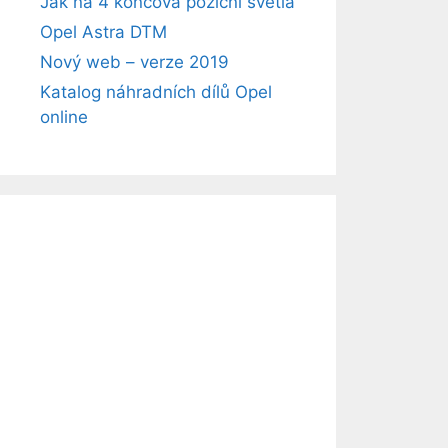
Jak na 4 koncová poziční světla
Opel Astra DTM
Nový web – verze 2019
Katalog náhradních dílů Opel
online