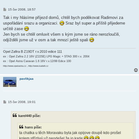
P
15 čer 2008, 18:57
ř
í
Tak i my hlásíme příjezd domů, chtěl bych poděkovat Radimovi za
s
uspořádání srazu a organizaci.
Sraz byl super a příště přijedeme
p
ě
určitě zase
v
Jen bych se chtěl omluvit všem s kým jsme se ráno nerozloučili,
e
k
odjížděli jsme už v osm a tak mnozí ještě spali
Opel Zafira B Z19DT r.v.2010 edice 111
ex : Opel Zafira 2.2 16V (Z22SE) LPG Magic + STAG 300 r.v. 2004
ex : Opel Astra Caravan 1.6 16V r.v.12/99 Edice 100
http://www.opelastra.cz , http://www.kadett.cz
pavlikjaa
P
15 čer 2008, 19:01
ř
í
s
karel440 píše:
p
ě
v
hans píše:
e
k
ta chatka u těch Moravaku byla jak opijove doupě kdo prošel
kolem střízlivý už neodešel že jo karle