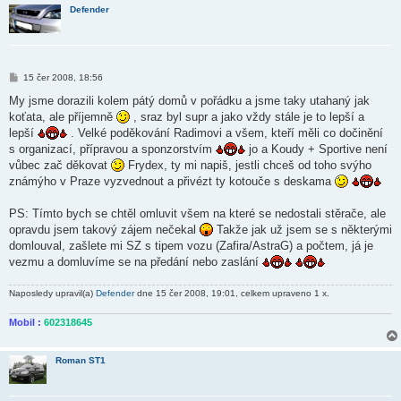
Defender
P
15 čer 2008, 18:56
ř
í
My jsme dorazili kolem pátý domů v pořádku a jsme taky utahaný jak
s
koťata, ale příjemně
, sraz byl supr a jako vždy stále je to lepší a
p
ě
lepší
. Velké poděkování Radimovi a všem, kteří měli co dočinění
v
s organizací, přípravou a sponzorstvím
jo a Koudy + Sportive není
e
k
vůbec zač děkovat
Frydex, ty mi napiš, jestli chceš od toho svýho
známýho v Praze vyzvednout a přivézt ty kotouče s deskama
PS: Tímto bych se chtěl omluvit všem na které se nedostali stěrače, ale
opravdu jsem takový zájem nečekal
Takže jak už jsem se s některými
domlouval, zašlete mi SZ s tipem vozu (Zafira/AstraG) a počtem, já je
vezmu a domluvíme se na předání nebo zaslání
Naposledy upravil(a)
Defender
dne 15 čer 2008, 19:01, celkem upraveno 1 x.
Mobil :
602318645
Roman ST1