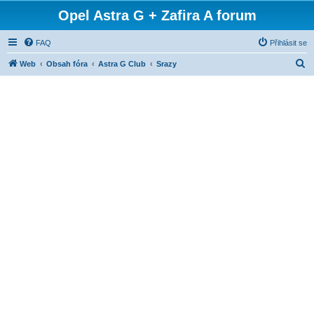
Opel Astra G + Zafira A forum
FAQ
Přihlásit se
H
Web
Obsah fóra
Astra G Club
Srazy
l
e
d
a
t