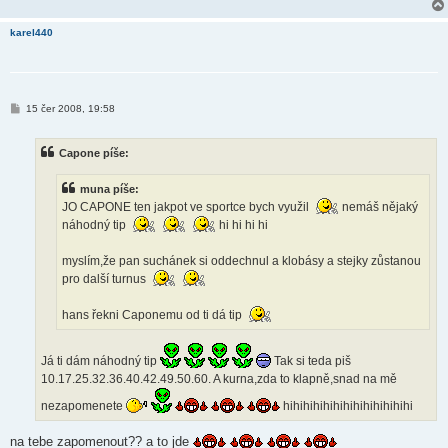
karel440
P
15 čer 2008, 19:58
ř
í
s
Capone píše:
p
ě
v
muna píše:
e
k
JO CAPONE ten jakpot ve sportce bych využil
nemáš nějaký
náhodný tip
hi hi hi hi
myslím,že pan suchánek si oddechnul a klobásy a stejky zůstanou
pro další turnus
hans řekni Caponemu od ti dá tip
Já ti dám náhodný tip
Tak si teda piš
10.17.25.32.36.40.42.49.50.60. A kurna,zda to klapně,snad na mě
nezapomenete
hihihihihihihihihihihihihi
na tebe zapomenout?? a to jde