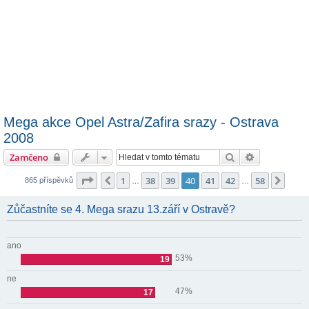
Mega akce Opel Astra/Zafira srazy - Ostrava
2008
Hledat
Pokročilé hl
Zamčeno
Stránka
40
z
58
1
38
39
40
41
42
58
Předchozí
Další
865 příspěvků
…
…
Zůčastníte se 4. Mega srazu 13.září v Ostravě?
ano
53%
19
ne
47%
17