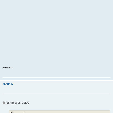
Reklama
karel440
P
15 čer 2008, 18:30
ř
í
s