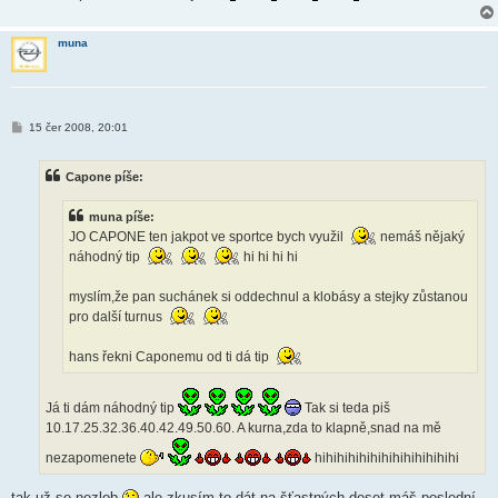
muna
P
15 čer 2008, 20:01
ř
í
s
Capone píše:
p
ě
v
muna píše:
e
k
JO CAPONE ten jakpot ve sportce bych využil
nemáš nějaký
náhodný tip
hi hi hi hi
myslím,že pan suchánek si oddechnul a klobásy a stejky zůstanou
pro další turnus
hans řekni Caponemu od ti dá tip
Já ti dám náhodný tip
Tak si teda piš
10.17.25.32.36.40.42.49.50.60. A kurna,zda to klapně,snad na mě
nezapomenete
hihihihihihihihihihihihihi
tak už se nezlob
ale zkusím to dát na šťastných deset máš poslední