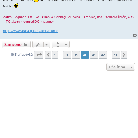
šanci
Zafira Elegance 1.8 16V - klima, 4X airbag , el. okna + zrcátka, nast. sedadlo řidiče, ABS
+ TC alarm + central DO + paeger
https://www.astra-g.cz/galerie/muna/
Zamčeno
Stránka
40
z
58
1
38
39
40
41
42
58
Předchozí
Další
865 příspěvků
…
…
Přejít na