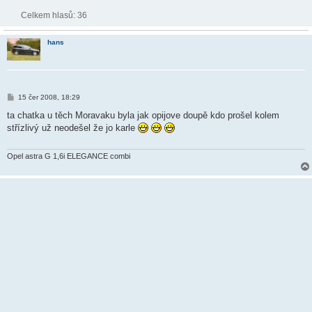
Celkem hlasů:
36
hans
P
15 čer 2008, 18:29
ř
í
ta chatka u těch Moravaku byla jak opijove doupě kdo prošel kolem
s
střízlivý už neodešel že jo karle
p
ě
v
e
Opel astra G 1,6i ELEGANCE combi
k