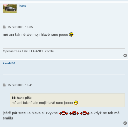
hans
P
15 čer 2008, 18:35
ř
í
mě ani tak né ale mojí hlavě rano joooo
s
p
ě
v
e
Opel astra G 1,6i ELEGANCE combi
k
karel440
P
15 čer 2008, 18:41
ř
í
s
hans píše:
p
ě
mě ani tak né ale mojí hlavě rano joooo
v
e
k
ještě pár srazu a hlava si zvykne
a když ne tak má
smůlu