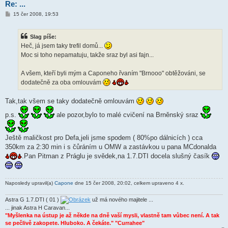
Re: ...
P
15 čer 2008, 19:53
ř
í
s
Slag píše:
p
ě
Heč, já jsem taky trefil domů...
v
Moc si toho nepamatuju, takže sraz byl asi fajn...
e
k
A všem, kteří byli mým a Caponeho řvaním "Brnooo" obtěžováni, se
dodatečně za oba omlouvám
Tak,tak všem se taky dodatečně omlouvám
p.s.
ale pozor,bylo to malé cvičení na Brněnský sraz
Ještě maličkost pro Defa,jeli jsme spodem ( 80%po dálnicích ) cca
350km za 2:30 min i s čůráním u OMW a zastávkou u pana MCdonalda
.Pan Pitman z Práglu je svědek,na 1.7.DTI docela slušný časík
Naposledy upravil(a)
Capone
dne 15 čer 2008, 20:02, celkem upraveno 4 x.
Astra G 1.7.DTI ( 01 )
už má nového majitele ...
... jinak Astra H Caravan...
"Myšlenka na ústup je až někde na dně vaší mysli, vlastně tam vůbec není. A tak
se pečlivě zakopete. Hluboko. A čekáte." "Currahee"