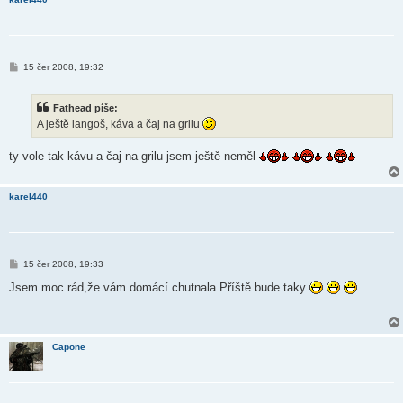
P
15 čer 2008, 19:32
ř
í
s
Fathead píše:
p
ě
A ještě langoš, káva a čaj na grilu
v
e
k
ty vole tak kávu a čaj na grilu jsem ještě neměl
karel440
P
15 čer 2008, 19:33
ř
í
Jsem moc rád,že vám domácí chutnala.Příště bude taky
s
p
ě
v
e
Capone
k