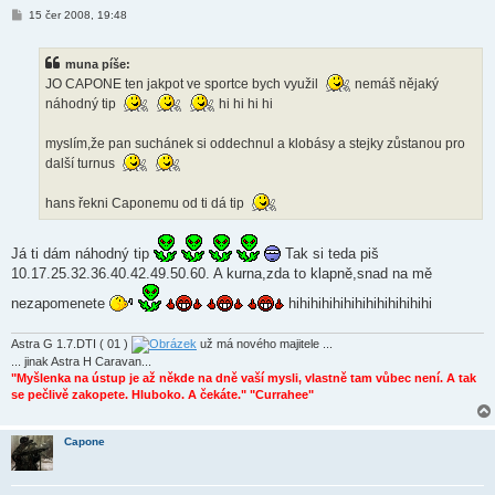
P
15 čer 2008, 19:48
ř
í
s
muna píše:
p
ě
JO CAPONE ten jakpot ve sportce bych využil
nemáš nějaký
v
náhodný tip
hi hi hi hi
e
k
myslím,že pan suchánek si oddechnul a klobásy a stejky zůstanou pro
další turnus
hans řekni Caponemu od ti dá tip
Já ti dám náhodný tip
Tak si teda piš
10.17.25.32.36.40.42.49.50.60. A kurna,zda to klapně,snad na mě
nezapomenete
hihihihihihihihihihihihihi
Astra G 1.7.DTI ( 01 )
už má nového majitele ...
... jinak Astra H Caravan...
"Myšlenka na ústup je až někde na dně vaší mysli, vlastně tam vůbec není. A tak
se pečlivě zakopete. Hluboko. A čekáte." "Currahee"
Capone