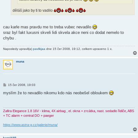
děláš jako by ti to vadilo
cau karle mas pravdu me to treba vubec nevadilo
sraz byl fakt luxusni skveli lidi skvela akce neni co dodat nemelo to
chybu .
Naposledy upravil(a)
pavlikjaa
dne 15 čer 2008, 19:12, celkem upraveno 1 x.
muna
P
15 čer 2008, 19:03
ř
í
myslím že to nevadilo nikomu kdo nás neobešel obloukem
s
p
ě
v
e
Zafira Elegance 1.8 16V - klima, 4X airbag , el. okna + zrcátka, nast. sedadlo řidiče, ABS
k
+ TC alarm + central DO + paeger
https://www.astra-g.cz/galerie/muna/
karel440