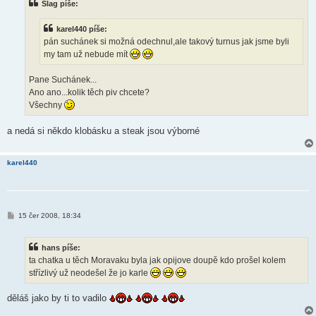
Slag píše:
p
ě
v
karel440 píše:
e
k
pán suchánek si možná odechnul,ale takový turnus jak jsme byli
my tam už nebude mít
Pane Suchánek...
Ano ano...kolik těch piv chcete?
Všechny
a nedá si někdo klobásku a steak jsou výborné
karel440
P
15 čer 2008, 18:34
ř
í
s
hans píše:
p
ě
ta chatka u těch Moravaku byla jak opijove doupě kdo prošel kolem
v
střízlivý už neodešel že jo karle
e
k
děláš jako by ti to vadilo