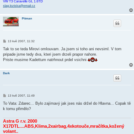
VW T3 Caravelle GL 1.6TD
slag.loziska@email.cz
Pitman
P
13 kvě 2007, 11:32
ř
í
Tak to se teda Mirovi omlouvam. Ja jsem si toho ani nevsiml. V tom
s
pripade jsme tedy dva, kteri jsem drzeli prapor nahore.
p
ě
Priste musime Kadettum natrhnout prdel vsichni
v
e
k
Dark
P
13 kvě 2007, 11:49
ř
í
To Vata: Zdarec... Bylo zajímavý jak jses nás držel do Hlavna... Copak tě
s
k tomu přimělo?
p
ě
v
Astra G r.v. 2000
e
k
X17DTL....ABS,Klima,2xairbag,4xkotouče,mračítka,kožený
volant..