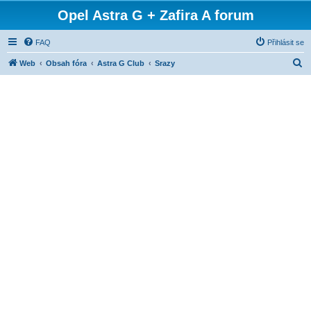
Opel Astra G + Zafira A forum
FAQ
Přihlásit se
H
Web
Obsah fóra
Astra G Club
Srazy
l
e
d
a
t