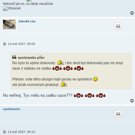
Nekončí jen to, co nikdy nezačíná
Zdeněk Lbc
P
13 kvě 2007, 09:05
ř
í
s
xpolstarekx píše:
p
ě
No bylo to uplne dokonaly
i ten dest byl dokonalej pac mi smyl
v
saze z vejfuku ze zadku
e
k
Pitman: este Miro.design hajil gecka ve sprintech
ale jinak ocenenym gratuluji
No neříkej, Tys měla na zadku saze???
xpolstarekx
P
13 kvě 2007, 09:12