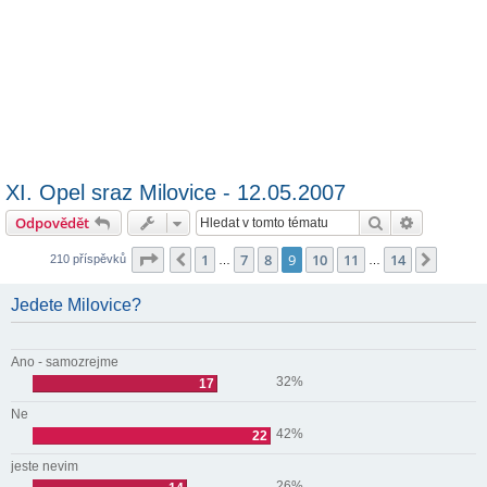
XI. Opel sraz Milovice - 12.05.2007
Hledat
Pokročilé 
Odpovědět
Stránka
9
z
14
1
7
8
9
10
11
14
Předchozí
Další
210 příspěvků
…
…
Jedete Milovice?
Ano - samozrejme
32%
17
Ne
42%
22
jeste nevim
26%