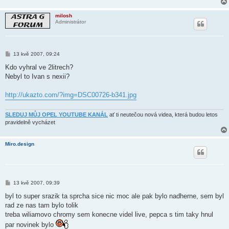
milosh
Administrátor
P
13 kvě 2007, 09:24
ř
í
Kdo vyhral ve 2litrech?
s
Nebyl to Ivan s nexii?
p
ě
v
http://ukazto.com/?img=DSC00726-b341.jpg
e
k
SLEDUJ MŮJ OPEL YOUTUBE KANÁL
ať ti neutečou nová videa, která budou letos
pravidelně vycházet
Miro.design
P
13 kvě 2007, 09:39
ř
í
byl to super srazik ta sprcha sice nic moc ale pak bylo nadherne, sem byl
s
rad ze nas tam bylo tolik
p
ě
treba wiliamovo chromy sem konecne videl live, pepca s tim taky hnul
v
par novinek bylo
e