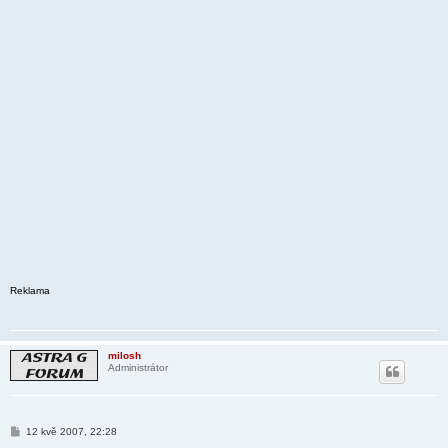
Reklama
milosh
Administrátor
P
12 kvě 2007, 22:28
ř