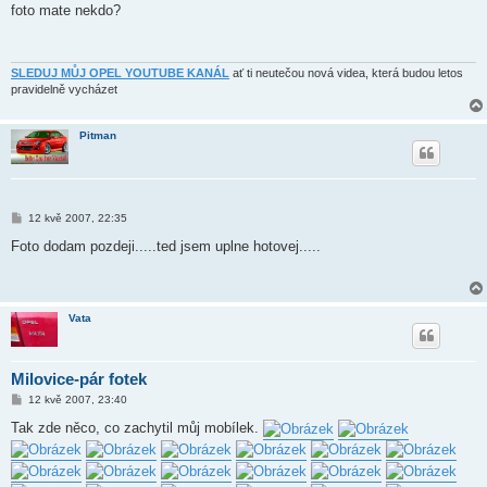
í
foto mate nekdo?
s
p
ě
v
e
SLEDUJ MŮJ OPEL YOUTUBE KANÁL
ať ti neutečou nová videa, která budou letos
k
pravidelně vycházet
Pitman
P
12 kvě 2007, 22:35
ř
í
Foto dodam pozdeji.....ted jsem uplne hotovej.....
s
p
ě
v
e
Vata
k
Milovice-pár fotek
P
12 kvě 2007, 23:40
ř
í
Tak zde něco, co zachytil můj mobílek.
s
p
ě
v