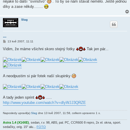
nějaké to další "svinstvo"
. To by se nám stávat nemělo. Ještě jednou
díky a zase někdy........
Slag
...
P
13 kvě 2007, 11:11
ř
í
Vidim, že máme všichni skoro stejný fotky
Tak jen pár...
s
p
ě
v
e
k
A neodpustim si pár fotek naší skupinky
A tady jeden sprint
.....
http://www.youtube.com/watch?v=dIyWJJ3QRZE
Naposledy upravil(a)
Slag
dne 13 kvě 2007, 11:58, celkem upraveno 1 x.
Astra 1.4 (X14XE)
, sedan, r.v. 98, ABS, pal. PC, CCR600 8 repro, 2x el. okna, sport.
sedačky, orig. 15" alu...
FOTO