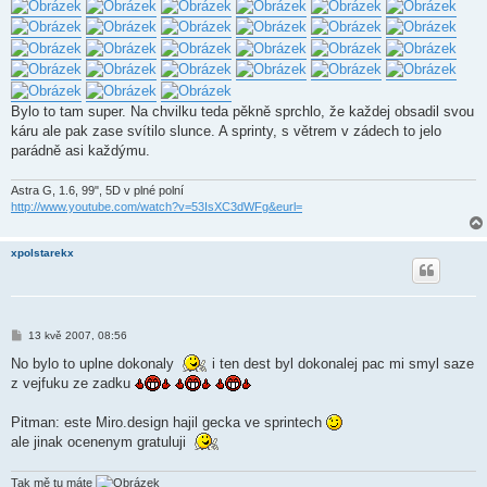
e
k
Bylo to tam super. Na chvilku teda pěkně sprchlo, že každej obsadil svou
káru ale pak zase svítilo slunce. A sprinty, s větrem v zádech to jelo
parádně asi každýmu.
Astra G, 1.6, 99", 5D v plné polní
http://www.youtube.com/watch?v=53IsXC3dWFg&eurl=
xpolstarekx
P
13 kvě 2007, 08:56
ř
í
No bylo to uplne dokonaly
i ten dest byl dokonalej pac mi smyl saze
s
z vejfuku ze zadku
p
ě
v
Pitman: este Miro.design hajil gecka ve sprintech
e
k
ale jinak ocenenym gratuluji
Tak mě tu máte