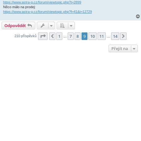
https://www.astra-g.cz/forum/viewtopic.php?t=2899
Něco málo na prodej:
https://www.astra-g.cz/forum/viewtopic.php?f=41&t=12729
Odpovědět
Stránka
9
z
14
1
7
8
9
10
11
14
Předchozí
Další
210 příspěvků
…
…
Přejít na