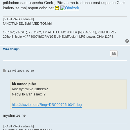
k
prikladam cast uspechu Gcek , Pitman ma tu druhou cast uspechu Gcek
kadety se maj aspon ceho bat
[b]ASTRA G sedan[/b]
[b]HOTWHEELS[/b] [b]EDITON[/b]
1,6 16V( Z16XE ), r.v. 2002, 17" ALUTEC MONSTER [b]BLACK[/b], KUMHO R17
205x45, [color=#FF8000][b]ORANGE LINE[/b][/color], LPG power, CHip 110PS
Miro.design
P
13 kvě 2007, 09:40
ř
í
s
milosh píše:
p
ě
Kdo vyhral ve 2litrech?
v
Nebyl to Ivan s nexii?
e
k
http://ukazto.com/?img=DSC00726-b341.jpg
myslim ze ne
[b]ASTRA G sedan[/b]