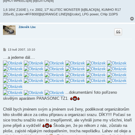
[b]HOTWHEELS[/b] [b]EDITON[/b]
1,6 16V( Z16XE ), r.v. 2002, 17" ALUTEC MONSTER [b]BLACK[/b], KUMHO R17
205x45, [color=#FF8000][b]ORANGE LINE[/b][/color], LPG power, CHip 110PS
Zdeněk Lbc
P
13 kvě 2007, 10:10
ř
í
....a jedeme dál....
s
p
ě
v
e
k
...dokumentární foto pořízeno
skvělým aparátem PANASONIC TZ1.
Chtěl bych jménem svým a jménem své ženy, poděkovat organizátorům
této skvělé akce za celou přípravu a organizaci srazu. DÍKY!!! Počasí se
sice trochu snažilo nám to znepříjemnit, ale vyhráli jsme my všichni, kteří
jsme přijeli a vydrželi!
Škoda jen, že po někom z nás, zůstalo na
ploše, zajisté nějakým nedopatřením, trocha nepořádku. Lahev od oleje a