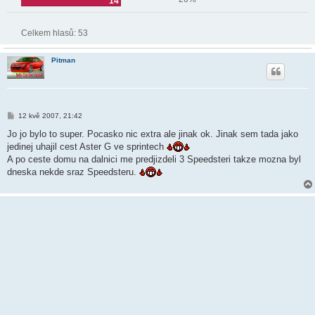
14
Celkem hlasů:
53
Pitman
P
12 kvě 2007, 21:42
ř
í
Jo jo bylo to super. Pocasko nic extra ale jinak ok. Jinak sem tada jako
s
jedinej uhajil cest Aster G ve sprintech
p
ě
A po ceste domu na dalnici me predjizdeli 3 Speedsteri takze mozna byl
v
dneska nekde sraz Speedsteru.
e
k