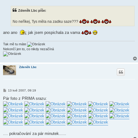
ř
í
s
Zdeněk Lbc píše:
p
ě
v
No neříkej, Tys měla na zadku saze???
e
k
ano ano
jak jsem pospichala za vama
Tak mě tu máte
Nekončí jen to, co nikdy nezačíná
Zdeněk Lbc
P
13 kvě 2007, 09:19
ř
í
Pár foto z PRIMA srazu:
s
p
ě
v
e
k
.... pokračování za pár minutek......