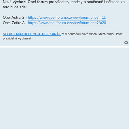
k
Nové
výchozí Opel forum
pro všechny modely a současně i náhrada za
toto bude zde:
Opel Astra G -
https://www.opel-forum.cz/viewforum.php?f=11
Opel Zafira A -
https://www.opel-forum.cz/viewforum.php?f=20
SLEDUJ MŮJ OPEL YOUTUBE KANÁL
ať ti neutečou nová videa, která budou letos
pravidelně vycházet