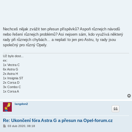
Nechceš nějak zvážit ten přesun příspěvků? Aspoň různejch návodů
nebo řešení různejch problémů? Asi nejsem sám, kdo využívá některý
rady při různejch chybách... a neplatí to jen pro Astru, ty rady jsou
společný pro různý Opely.
Už bylo dost...
ex:
1x Vectra C
6x Astra G
2x Astra H
1x Insignia ST
2x Corsa D
3x Combo C
1x Corsa A
langdon2
Re: Ukončení fóra Astra G a přesun na Opel-forum.cz
P
03 dub 2020, 08:18
ř