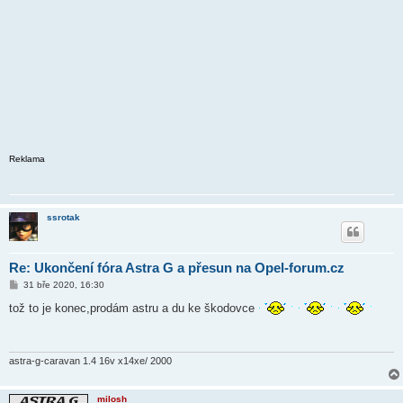
Reklama
ssrotak
Re: Ukončení fóra Astra G a přesun na Opel-forum.cz
P
31 bře 2020, 16:30
ř
í
tož to je konec,prodám astru a du ke škodovce
s
p
ě
v
e
astra-g-caravan 1.4 16v x14xe/ 2000
k
milosh