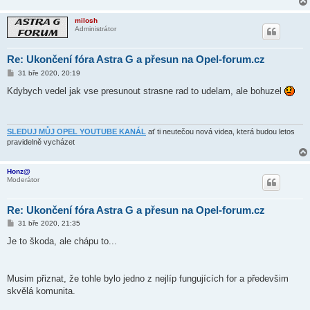
milosh
Administrátor
Re: Ukončení fóra Astra G a přesun na Opel-forum.cz
P
31 bře 2020, 20:19
ř
í
Kdybych vedel jak vse presunout strasne rad to udelam, ale bohuzel
s
p
ě
v
e
SLEDUJ MŮJ OPEL YOUTUBE KANÁL
ať ti neutečou nová videa, která budou letos
k
pravidelně vycházet
Honz@
Moderátor
Re: Ukončení fóra Astra G a přesun na Opel-forum.cz
P
31 bře 2020, 21:35
ř
í
Je to škoda, ale chápu to...
s
p
ě
v
Musim přiznat, že tohle bylo jedno z nejlíp fungujících for a předevšim
e
k
skvělá komunita.