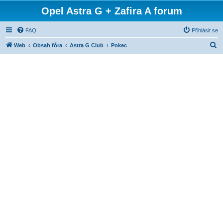
Opel Astra G + Zafira A forum
FAQ
Přihlásit se
H
Web
Obsah fóra
Astra G Club
Pokec
l
e
d
a
t