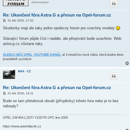
Administrátor
Re: Ukončení fóra Astra G a přesun na Opel-forum.cz
P
31 bře 2020, 17:31
ř
í
Skodovky maji ale taky jedno spolecny forum pro vsechny modely
s
p
ě
Stávající forum půjde číst i nadále, ale přispívání bude uzavřeno. Web
v
astra-g.cz zůstane taky.
e
k
SLEDUJ MŮJ OPEL YOUTUBE KANÁL
ať ti neutečou nová videa, která budou letos
pravidelně vycházet
MAX - CZ
Re: Ukončení fóra Astra G a přesun na Opel-forum.cz
P
31 bře 2020, 19:11
ř
í
Bude se tam přetahovat obsah (příspěvky) tohoto fora nebo je to bez
s
náhrady?
p
ě
v
e
OPEL ZAFIRA 2,2DTI Y22DTR OPC line 2005
k
https://www.automilacek.cz