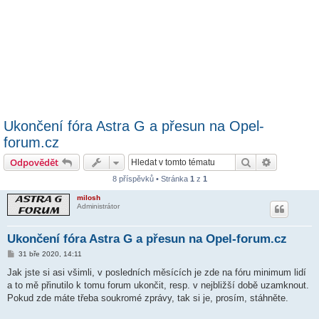
Ukončení fóra Astra G a přesun na Opel-
forum.cz
Hledat
Pokročilé 
Odpovědět
8 příspěvků • Stránka
1
z
1
milosh
Administrátor
Ukončení fóra Astra G a přesun na Opel-forum.cz
P
31 bře 2020, 14:11
ř
í
Jak jste si asi všimli, v posledních měsících je zde na fóru minimum lidí
s
a to mě přinutilo k tomu forum ukončit, resp. v nejbližší době uzamknout.
p
ě
Pokud zde máte třeba soukromé zprávy, tak si je, prosím, stáhněte.
v
e