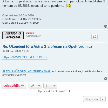
í
A kurna. To je skoda. Tuna som stravil peknych par rokov. Aj ked Astru G
s
nemam od 03/2016, obcas si to tu pozriem..
p
ě
v
e
Opel Insignia 2,0 Cdti 2010
k
Opel Astra G 1,4 16V r.v. 1999 ex...
Opel Corsa B 1,2 16V r.v. 1999
milosh
Administrátor
Re: Ukončení fóra Astra G a přesun na Opel-forum.cz
P
04 dub 2020, 10:35
ř
í
https://WWW.OPEL-FORUM.CZ
s
p
ě
v
e
SLEDUJ MŮJ OPEL YOUTUBE KANÁL
ať ti neutečou nová videa, která budou letos
k
pravidelně vycházet
Odpovědět
8 příspěvků • Stránka
1
z
1
Přejít na