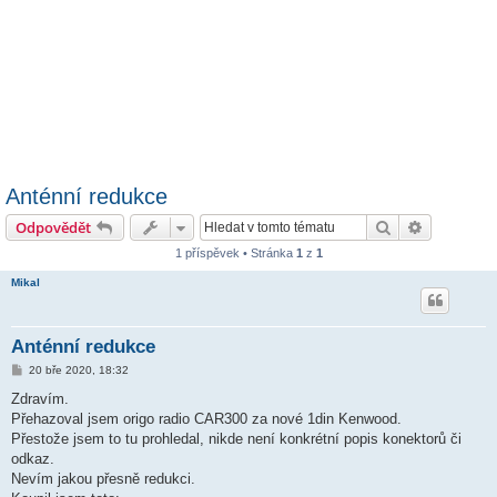
Anténní redukce
Hledat
Pokročilé 
Odpovědět
1 příspěvek • Stránka
1
z
1
Mikal
Anténní redukce
P
20 bře 2020, 18:32
ř
í
Zdravím.
s
Přehazoval jsem origo radio CAR300 za nové 1din Kenwood.
p
ě
Přestože jsem to tu prohledal, nikde není konkrétní popis konektorů či
v
odkaz.
e
k
Nevím jakou přesně redukci.