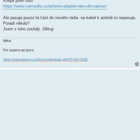
Koupil jsem toto:
https://www.carmedia.cz/antenni-adapter-raku-din-samec/
Ale pasuje pouze ta část do nového rádia. na kabel k anténě to nepasuje,
Poradí někdo?
Jsem z toho zoufalý. Děkuji
Mikal
Per aspera ad astra
https://www.astra-g.cz/forum/viewtopic.php?f=7&t=1565