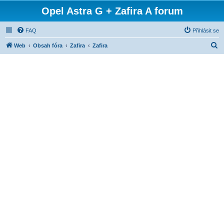
Opel Astra G + Zafira A forum
FAQ
Přihlásit se
H
Web
Obsah fóra
Zafira
Zafira
l
e
d
a
t