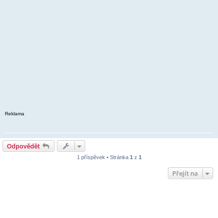
Reklama
Odpovědět
1 příspěvek • Stránka
1
z
1
Přejít na