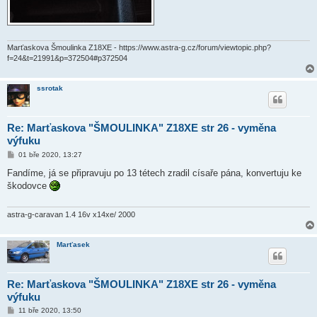
Marťaskova Šmoulinka Z18XE - https://www.astra-g.cz/forum/viewtopic.php?
f=24&t=21991&p=372504#p372504
ssrotak
Re: Marťaskova "ŠMOULINKA" Z18XE str 26 - vyměna
výfuku
P
01 bře 2020, 13:27
ř
í
Fandíme, já se připravuju po 13 tétech zradil císaře pána, konvertuju ke
s
škodovce
p
ě
v
e
astra-g-caravan 1.4 16v x14xe/ 2000
k
Marťasek
Re: Marťaskova "ŠMOULINKA" Z18XE str 26 - vyměna
výfuku
P
11 bře 2020, 13:50