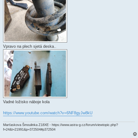
Vpravo na plech sjetá deska..
Vadné ložisko náboje kola
https://www.youtube.com/watch?v=6NF8gyJw8kU
Marťaskova Šmoulinka Z18XE - https://www.astra-g.cz/forum/viewtopic.php?
f=24&t=21991&p=372504#p372504