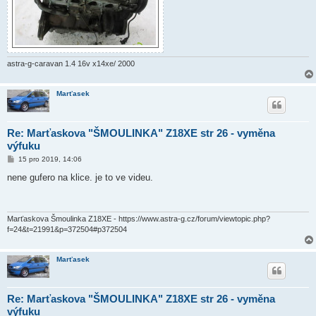
astra-g-caravan 1.4 16v x14xe/ 2000
Marťasek
Re: Marťaskova "ŠMOULINKA" Z18XE str 26 - vyměna
výfuku
P
15 pro 2019, 14:06
ř
í
nene gufero na klice. je to ve videu.
s
p
ě
v
e
Marťaskova Šmoulinka Z18XE - https://www.astra-g.cz/forum/viewtopic.php?
k
f=24&t=21991&p=372504#p372504
Marťasek
Re: Marťaskova "ŠMOULINKA" Z18XE str 26 - vyměna
výfuku