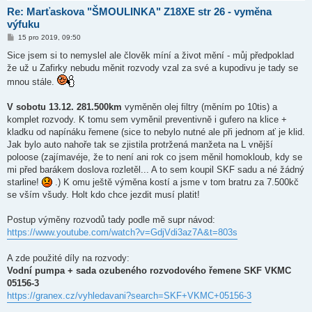
Re: Marťaskova "ŠMOULINKA" Z18XE str 26 - vyměna
výfuku
P
15 pro 2019, 09:50
ř
í
Sice jsem si to nemyslel ale člověk míní a život mění - můj předpoklad
s
že už u Zafirky nebudu měnit rozvody vzal za své a kupodivu je tady se
p
ě
mnou stále.
v
e
k
V sobotu 13.12. 281.500km
vyměněn olej filtry (měním po 10tis) a
komplet rozvody. K tomu sem vyměnil preventivně i gufero na klice +
kladku od napínáku řemene (sice to nebylo nutné ale při jednom ať je klid.
Jak bylo auto nahoře tak se zjistila protržená manžeta na L vnější
poloose (zajímavéje, že to není ani rok co jsem měnil homokloub, kdy se
mi před barákem doslova rozletěl... A to sem koupil SKF sadu a né žádný
starline!
.) K omu ještě výměna kostí a jsme v tom bratru za 7.500kč
se vším všudy. Holt kdo chce jezdit musí platit!
Postup výměny rozvodů tady podle mě supr návod:
https://www.youtube.com/watch?v=GdjVdi3az7A&t=803s
A zde použité díly na rozvody:
Vodní pumpa + sada ozubeného rozvodového řemene SKF VKMC
05156-3
https://granex.cz/vyhledavani?search=SKF+VKMC+05156-3