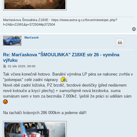
Marťaskova Šmoulinka Z18XE - https://www.astra-g.cz/forum/viewtopic.php?
f=24&t=21991&p=372504#p372504
Marťasek
Re: Marťaskova "ŠMOULINKA" Z18XE str 26 - vyměna
výfuku
P
01 bře 2020, 09:00
ř
í
Tak včera konečně hotovo. Banální výměna LP péra se nakonec zvrhla v
s
"polorepas" celé zadní nápravy
p
ě
Nové obě zadní ložiska, PZ brzdič, brzdové destičky (před nedávnem
v
nové kotouče a krycí plechy) + samozřejmě nová brzdovka. suma
e
k
sumárum sem v tom za bezmála 7.000kč. \ještě že práci si udělám sám
Na tacháči krásných 286 000km a jedeme dál!!