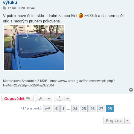
výfuku
P
15 bře 2020, 10:44
ř
í
V pátek nové čelní sklo - druhé za cca 5let
5600kč a dal sem opět
s
orig s modrým pruhem pokovené.
p
ě
v
e
k
Marťaskova Šmoulinka Z18XE - https://www.astra-g.cz/forum/viewtopic.php?
f=24&t=21991&p=372504#p372504
Odpovědět
Stránka
28
z
28
1
24
25
26
27
28
Předchozí
417 příspěvků
…
Přejít na