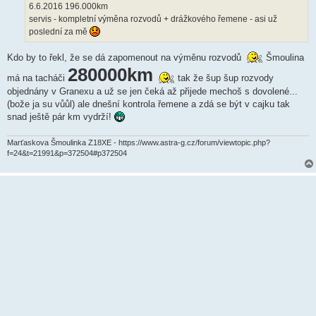
ě
6.6.2016 196.000km
v
servis - kompletní výměna rozvodů + drážkového řemene - asi už
e
k
poslední za mě
Kdo by to řekl, že se dá zapomenout na výměnu rozvodů
Šmoulina
280000km
má na tacháči
tak že šup šup rozvody
objednány v Granexu a už se jen čeká až přijede mechoš s dovolené...
(bože ja su vůůl) ale dnešní kontrola řemene a zdá se být v cajku tak
snad ještě pár km vydrží!
Marťaskova Šmoulinka Z18XE - https://www.astra-g.cz/forum/viewtopic.php?
f=24&t=21991&p=372504#p372504