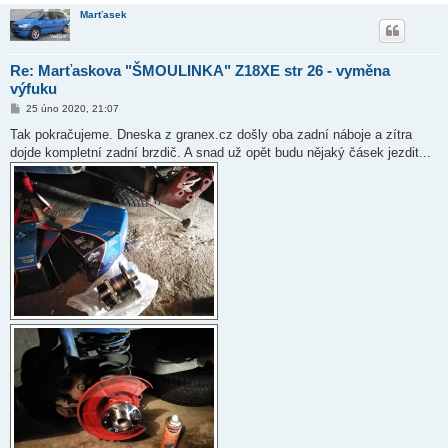
Marťasek
Re: Marťaskova "ŠMOULINKA" Z18XE str 26 - vyměna
výfuku
P
25 úno 2020, 21:07
ř
í
Tak pokračujeme. Dneska z granex.cz došly oba zadní náboje a zítra
s
dojde kompletní zadní brzdič. A snad už opět budu nějaký čásek jezdit...
p
ě
v
e
k