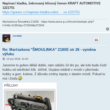
Napínací kladka, žebrovaný klínový řemen KRAFT AUTOMOTIVE
1221751
https://granex.cz/napinaci-kladka-zebro ... ve-1221751
Marťaskova Šmoulinka Z18XE - https://www.astra-g.cz/forum/viewtopic.php?
f=24&t=21991&p=372504#p372504
ssrotak
Re: Marťaskova "ŠMOULINKA" Z18XE str 26 - vyměna
výfuku
P
15 pro 2019, 11:04
ř
í
Jaromíre to gufero děláš dobře, nám odešlo 14 dní po, ale kdo bude čistit
s
trubku od odvětrání klik. skříně. Ucpáno totálně v místě v přechodu
p
ě
trubky a gum. kolena. Z důvodu změny tepoty v daném místě. Pokud to
v
má i žirafa
e
k
PŘÍLOHY