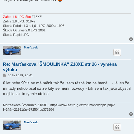
s
p
ě
v
e
Zafira 1.8 LPG-čko
Z18XE
k
Zafira 1.8 LPG. X18xe
Škoda Felicie 1.3 a 1,6 - LPG 2000 a 1996
Škoda Octavie 2.0 LPG 2001
Škoda Rapid LPG
Marťasek
Re: Marťaskova "ŠMOULINKA" Z18XE str 26 - vyměna
výfuku
P
30 lis 2019, 20:41
ř
í
6 let nebo 90tis se má měnit tak že jsem těsně km na hraně... - já jen že
s
mi tady někdo psal sz že kdy se mění rozvody - tak sem tak jako zbystřil
p
ě
a ejhle jak to rychle uteklo!
v
e
k
Marťaskova Šmoulinka Z18XE - https://www.astra-g.cz/forum/viewtopic.php?
f=24&t=21991&p=372504#p372504
Marťasek