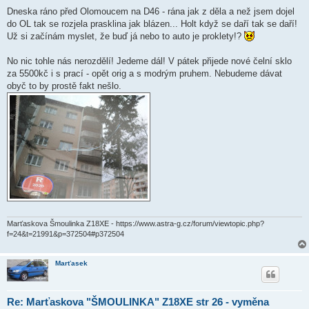
ř
í
Dneska ráno před Olomoucem na D46 - rána jak z děla a než jsem dojel
s
do OL tak se rozjela prasklina jak blázen... Holt když se daří tak se daří!
p
ě
Už si začínám myslet, že buď já nebo to auto je proklety!?
v
e
k
No nic tohle nás nerozdělí! Jedeme dál! V pátek přijede nové čelní sklo
za 5500kč i s prací - opět orig a s modrým pruhem. Nebudeme dávat
obyč to by prostě fakt nešlo.
Marťaskova Šmoulinka Z18XE - https://www.astra-g.cz/forum/viewtopic.php?
f=24&t=21991&p=372504#p372504
Marťasek
Re: Marťaskova "ŠMOULINKA" Z18XE str 26 - vyměna