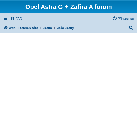
Opel Astra G + Zafira A forum
FAQ
Přihlásit se
H
Web
Obsah fóra
Zafira
Vaše Zafiry
l
e
d
a
t