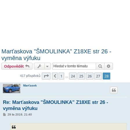
Marťaskova "ŠMOULINKA" Z18XE str 26 -
vyměna výfuku
Hledat
Pokročilé 
Odpovědět
Stránka
28
z
28
1
24
25
26
27
28
Předchozí
417 příspěvků
…
Marťasek
Re: Marťaskova "ŠMOULINKA" Z18XE str 26 -
vyměna výfuku
P
29 lis 2019, 21:40
ř
í
s
p