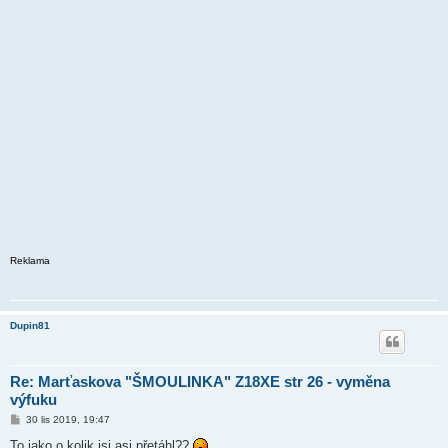
Reklama
Dupin81
Re: Marťaskova "ŠMOULINKA" Z18XE str 26 - vyměna
výfuku
P
30 lis 2019, 19:47
ř
í
To jako o kolik jsi asi přetáhl??