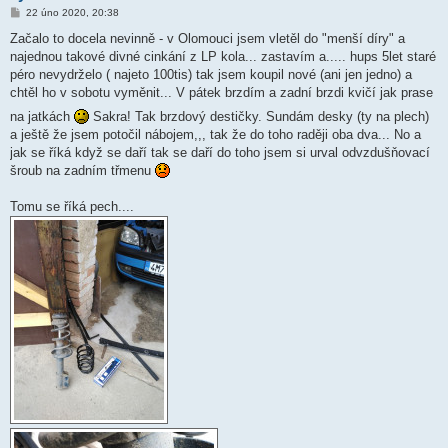
P
22 úno 2020, 20:38
ř
í
Začalo to docela nevinně - v Olomouci jsem vletěl do "menší díry" a
s
najednou takové divné cinkání z LP kola... zastavím a..... hups 5let staré
p
ě
péro nevydrželo ( najeto 100tis) tak jsem koupil nové (ani jen jedno) a
v
chtěl ho v sobotu vyměnit... V pátek brzdím a zadní brzdi kvičí jak prase
e
k
na jatkách
Sakra! Tak brzdový destičky. Sundám desky (ty na plech)
a ještě že jsem potočil nábojem,,, tak že do toho raději oba dva... No a
jak se říká když se daří tak se daří do toho jsem si urval odvzdušňovací
šroub na zadním třmenu
Tomu se říká pech....