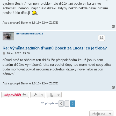
s
system Bosh třmen není problem ale držák ani podle vinka ani ve
p
ě
schematu nemohu najít číslo držáku kdyby někdo někde našel prosím
v
poslat číslo děkuji
e
k
Astra g coupé Bertone 1.8 16v 92kw Z18XE
BertoneRoadBladeCZ
Re: Výměna zadních třmenů Bosch za Lucas: co je třeba?
P
16 led 2020, 13:30
ř
í
důvod proč to sháním ten držák že předpokládám že už jsou v tom
s
starém držáku vymlácená futra na vodící čepy ted mam nové cepy zítra
p
ě
budu montovat pokud nepomůže potřebuji držáky nové nebo aspoň
v
zánovní
e
k
Astra g coupé Bertone 1.8 16v 92kw Z18XE
Odpovědět
1
2
Předchozí
28 příspěvků
Přejít na