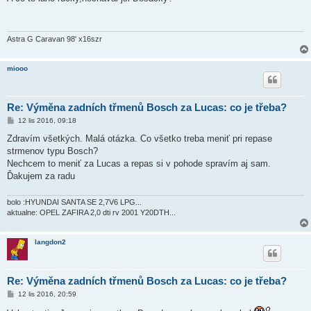
s
p
ě
v
e
Astra G Caravan 98' x16szr
k
miooo
Re: Výměna zadních třmenů Bosch za Lucas: co je třeba?
P
12 lis 2016, 09:18
ř
í
Zdravím všetkých. Malá otázka. Co všetko treba meniť pri repase
s
strmenov typu Bosch?
p
ě
Nechcem to meniť za Lucas a repas si v pohode spravím aj sam.
v
Ďakujem za radu
e
k
bolo :HYUNDAI SANTA SE 2,7V6 LPG...
aktualne: OPEL ZAFIRA 2,0 dti rv 2001 Y20DTH...
langdon2
Re: Výměna zadních třmenů Bosch za Lucas: co je třeba?
P
12 lis 2016, 20:59
ř
í