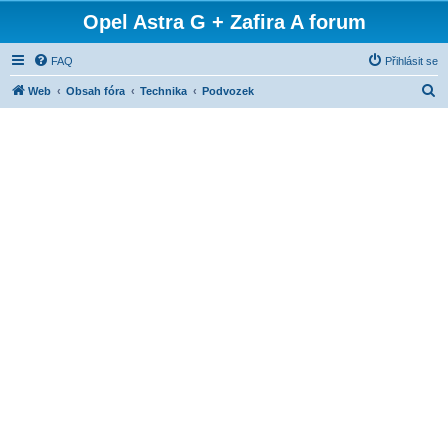
Opel Astra G + Zafira A forum
FAQ
Přihlásit se
H
Web
Obsah fóra
Technika
Podvozek
l
e
d
a
t