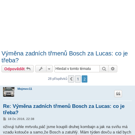
Výměna zadních třmenů Bosch za Lucas: co je
třeba?
Hledat
Pokročilé 
Odpovědět
1
2
Předchozí
28 příspěvků
Mojmec11
Re: Výměna zadních třmenů Bosch za Lucas: co je
třeba?
P
18 črc 2016, 22:38
ř
í
oživuji tuhle mrtvolu,páč jsme koupili druhej kombajn a jak na sviňu má
s
vzadu kotouče a samo,že Bosch a zatuhlý. Mám týden dovču a rád bych
p