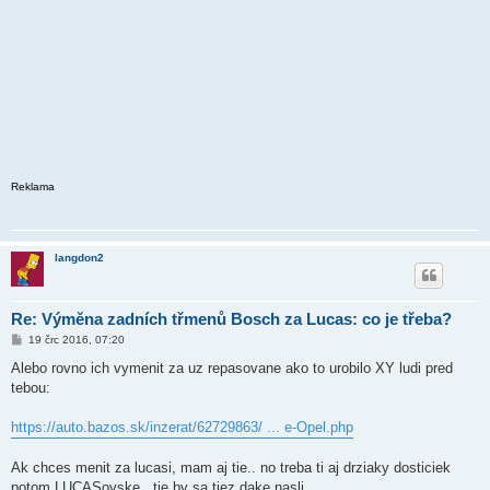
Reklama
langdon2
Re: Výměna zadních třmenů Bosch za Lucas: co je třeba?
P
19 črc 2016, 07:20
ř
í
Alebo rovno ich vymenit za uz repasovane ako to urobilo XY ludi pred
s
tebou:
p
ě
v
https://auto.bazos.sk/inzerat/62729863/ ... e-Opel.php
e
k
Ak chces menit za lucasi, mam aj tie.. no treba ti aj drziaky dosticiek
potom LUCASovske.. tie by sa tiez dake nasli..