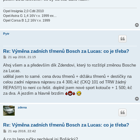
Opel Insignia 2,0 Cdti 2010
Opel Astra G 1,4 16V r.v. 1999 ex...
Opel Corsa B 1,2 16V r.v. 1999
Pytr
Re: Výměna zadních třmenů Bosch za Lucas: co je třeba?
P
21 srp 2016, 21:15
ř
í
Ahoj všem a a především dík Zdendovi, který to rozštípl změnou Bosche
s
za Lucas.
p
ě
udělal jsem to samé. cena dvou třmenů + držáku třmenů + destičky na
v
celou zadní náprava nápravu za 4 300,-kč (CKQ 101 od TRW žádný
e
k
REPAS!!!) to není co řešit. doplnil jsem nové sport kotouče + 1 500,-kč
za dva. A jezdím a hlavně brzdím
zdena
Re: Výměna zadních třmenů Bosch za Lucas: co je třeba?
P
21 srp 2016, 22:42
ř
í
A co to lano ručky,nechával jsi Bošácký?