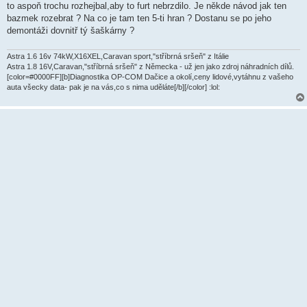
ě
to aspoň trochu rozhejbal,aby to furt nebrzdilo. Je někde návod jak ten
v
bazmek rozebrat ? Na co je tam ten 5-ti hran ? Dostanu se po jeho
e
k
demontáži dovnitř tý šaškárny ?
Astra 1.6 16v 74kW,X16XEL,Caravan sport,"stříbrná sršeň" z Itálie
Astra 1.8 16V,Caravan,"stříbrná sršeň" z Německa - už jen jako zdroj náhradních dílů.
[color=#0000FF][b]Diagnostika OP-COM Dačice a okolí,ceny lidové,vytáhnu z vašeho
auta všecky data- pak je na vás,co s nima uděláte[/b][/color] :lol: