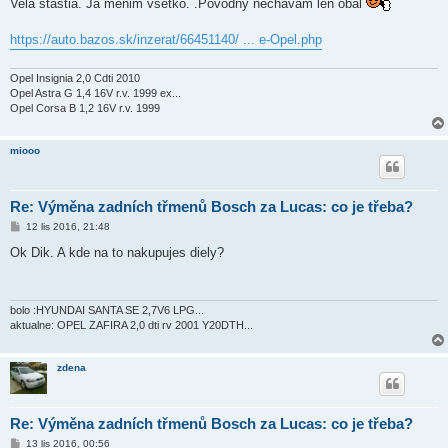
Vela stastia. Ja menim vsetko. .Povodny nechavam len obal
s
p
ě
https://auto.bazos.sk/inzerat/66451140/ ... e-Opel.php
v
e
k
Opel Insignia 2,0 Cdti 2010
Opel Astra G 1,4 16V r.v. 1999 ex...
Opel Corsa B 1,2 16V r.v. 1999
miooo
Re: Výměna zadních třmenů Bosch za Lucas: co je třeba?
P
12 lis 2016, 21:48
ř
í
Ok Dik. A kde na to nakupujes diely?
s
p
ě
v
e
bolo :HYUNDAI SANTA SE 2,7V6 LPG...
k
aktualne: OPEL ZAFIRA 2,0 dti rv 2001 Y20DTH...
zdena
Re: Výměna zadních třmenů Bosch za Lucas: co je třeba?
P
13 lis 2016, 00:56