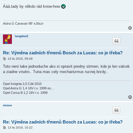
ř
í
Ááá,tady by někdo rád know-how
s
p
ě
v
e
Astra G Caravan 98' x16szr
k
langdon2
Re: Výměna zadních třmenů Bosch za Lucas: co je třeba?
P
13 lis 2016, 09:49
ř
í
Toto neni take jednoduche ako si opravit predny strmen, kde je len valcek
s
a ziadne vnutro.. Tuna mas cely mechanizmus rucnej brzdy..
p
ě
v
e
Opel Insignia 2,0 Cdti 2010
k
Opel Astra G 1,4 16V r.v. 1999 ex...
Opel Corsa B 1,2 16V r.v. 1999
miooo
Re: Výměna zadních třmenů Bosch za Lucas: co je třeba?
P
13 lis 2016, 10:22
ř