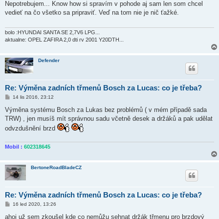
í
Nepotrebujem... Know how si spravím v pohode aj sam len som chcel
s
vedieť na čo všetko sa pripraviť. Veď na tom nie je nič ťažké.
p
ě
v
e
bolo :HYUNDAI SANTA SE 2,7V6 LPG...
k
aktualne: OPEL ZAFIRA 2,0 dti rv 2001 Y20DTH...
Defender
Re: Výměna zadních třmenů Bosch za Lucas: co je třeba?
P
14 lis 2016, 23:12
ř
í
Výměna systému Bosch za Lukas bez problémů ( v mém případě sada
s
TRW) , jen musíš mít správnou sadu včetně desek a držáků a pak udělat
p
ě
odvzdušnění brzd
v
e
k
Mobil :
602318645
BertoneRoadBladeCZ
Re: Výměna zadních třmenů Bosch za Lucas: co je třeba?
P
16 led 2020, 13:26
ř
í
ahoj už sem zkoušel kde co nemůžu sehnat držák třmenu pro brzdový