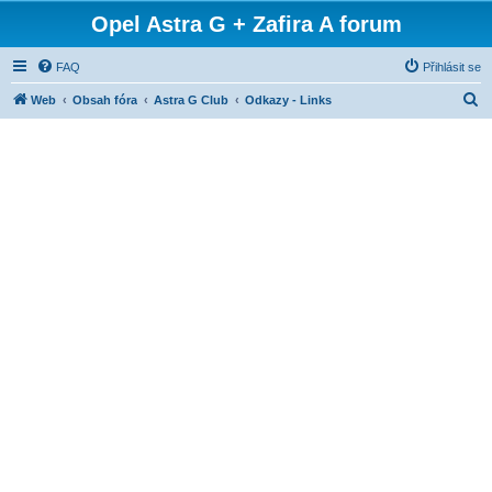
Opel Astra G + Zafira A forum
FAQ
Přihlásit se
H
Web
Obsah fóra
Astra G Club
Odkazy - Links
l
e
d
a
t