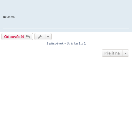
Reklama
Odpovědět
1 příspěvek • Stránka
1
z
1
Přejít na