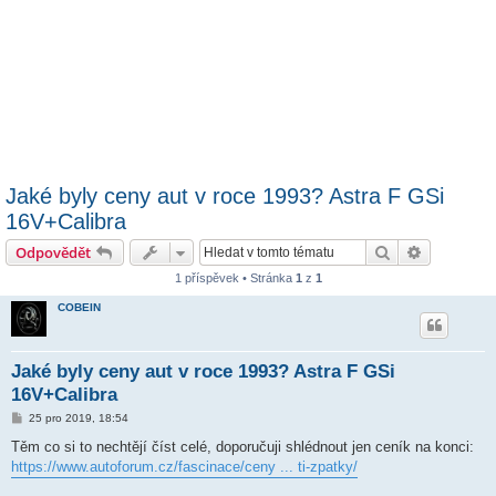
Jaké byly ceny aut v roce 1993? Astra F GSi
16V+Calibra
Hledat
Pokročilé 
Odpovědět
1 příspěvek • Stránka
1
z
1
COBEIN
Jaké byly ceny aut v roce 1993? Astra F GSi
16V+Calibra
P
25 pro 2019, 18:54
ř
í
Těm co si to nechtějí číst celé, doporučuji shlédnout jen ceník na konci:
s
https://www.autoforum.cz/fascinace/ceny ... ti-zpatky/
p
ě