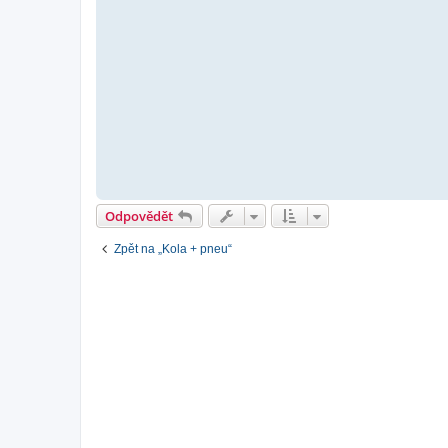
Odpovědět
Zpět na „Kola + pneu“