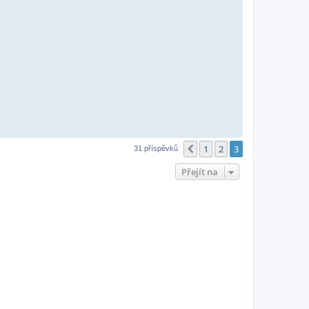
1
2
3
Předchozí
31 příspěvků
Přejít na