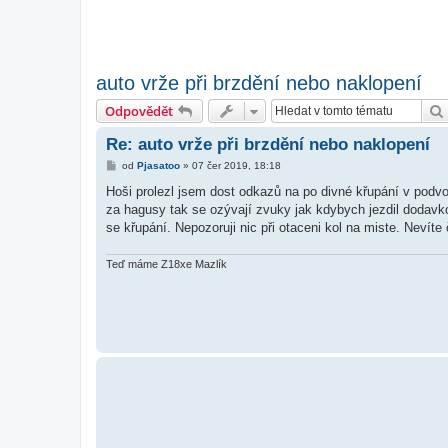
auto vrže při brzdění nebo naklopení
Odpovědět
Re: auto vrže při brzdění nebo naklopení
P
od
Pjasatoo
»
07 čer 2019, 18:18
ř
í
Hoši prolezl jsem dost odkazů na po divné křupání v pod
s
za hagusy tak se ozývají zvuky jak kdybych jezdil dodavk
p
ě
se křupání. Nepozoruji nic při otaceni kol na miste. Neví
v
e
k
Teď máme Z18xe Mazlík