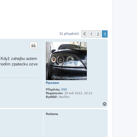
1
2
3
Předchozí
31 příspěvků
. Když zahejbu autem
u hodím zpatecku ozve
Pjasatoo
Příspěvky:
650
Registrován:
20 kvě 2012, 10:21
Bydliště:
Havířov
N
a
h
Reklama
o
r
u