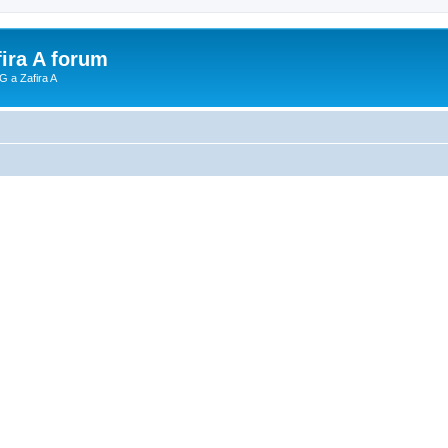
fira A forum
G a Zafira A