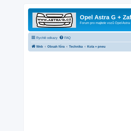
Opel Astra G + Za
Forum pro majitele vozů Opel Astra 
Rychlé odkazy
FAQ
Web
Obsah fóra
Technika
Kola + pneu