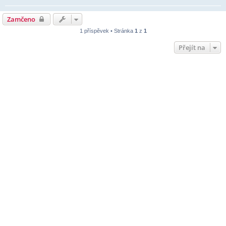
Zamčeno
1 příspěvek • Stránka
1
z
1
Přejít na