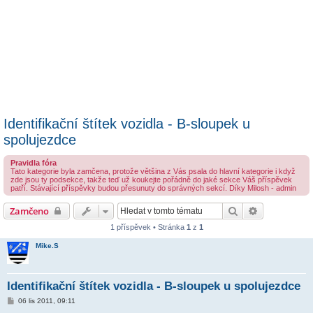
Identifikační štítek vozidla - B-sloupek u
spolujezdce
Pravidla fóra
Tato kategorie byla zamčena, protože většina z Vás psala do hlavní kategorie i když
zde jsou ty podsekce, takže teď už koukejte pořádně do jaké sekce Váš příspěvek
patří. Stávající příspěvky budou přesunuty do správných sekcí. Díky Milosh - admin
Hledat
Pokročilé hl
Zamčeno
1 příspěvek • Stránka
1
z
1
Mike.S
Identifikační štítek vozidla - B-sloupek u spolujezdce
P
06 lis 2011, 09:11
ř