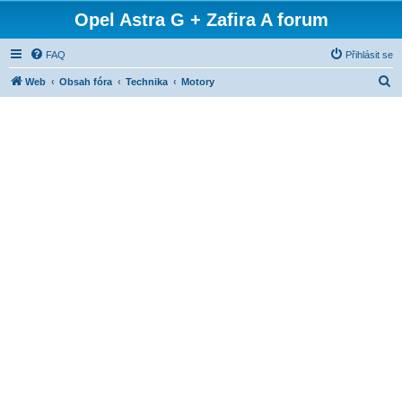
Opel Astra G + Zafira A forum
FAQ
Přihlásit se
H
Web
Obsah fóra
Technika
Motory
l
e
d
a
t