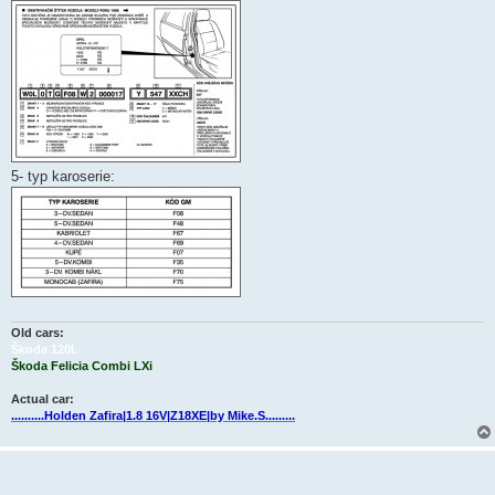
í
s
p
ě
v
e
k
5- typ karoserie:
Old cars:
Škoda 120L
Škoda Felicia Combi LXi
Actual car:
..........Holden Zafira|1.8 16V|Z18XE|by Mike.S.........