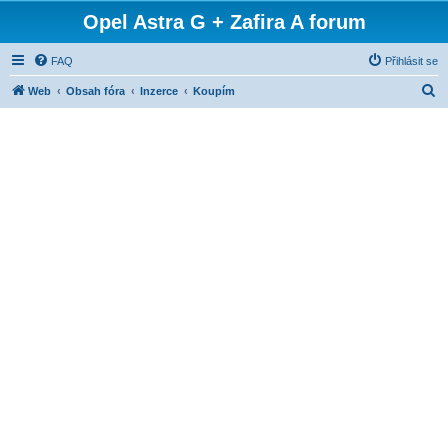
Opel Astra G + Zafira A forum
FAQ
Přihlásit se
H
Web
Obsah fóra
Inzerce
Koupím
l
e
d
a
t