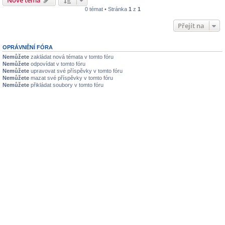
0 témat • Stránka
1
z
1
Přejít na
OPRÁVNĚNÍ FÓRA
Nemůžete
zakládat nová témata v tomto fóru
Nemůžete
odpovídat v tomto fóru
Nemůžete
upravovat své příspěvky v tomto fóru
Nemůžete
mazat své příspěvky v tomto fóru
Nemůžete
přikládat soubory v tomto fóru