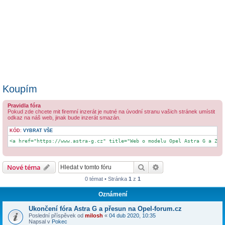
Koupím
Pravidla fóra
Pokud zde chcete mit firemní inzerát je nutné na úvodní stranu vašich stránek umístit
odkaz na náš web, jinak bude inzerát smazán.
KÓD:
VYBRAT VŠE
<a href="https://www.astra-g.cz" title="Web o modelu Opel Astra G a Zaf
Hledat
Pokročilé hledání
Nové téma
0 témat • Stránka
1
z
1
Oznámení
Ukončení fóra Astra G a přesun na Opel-forum.cz
Poslední příspěvek od
milosh
«
04 dub 2020, 10:35
Napsal v
Pokec