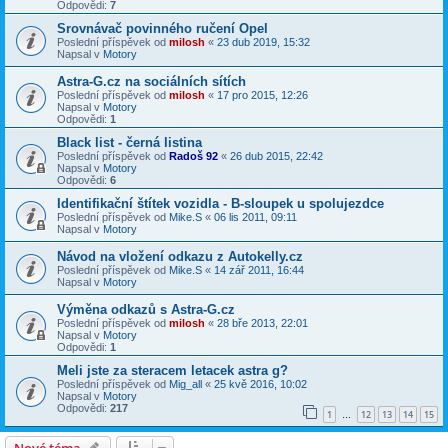
Odpovědi:
7
Srovnávač povinného ručení Opel
Poslední příspěvek od
milosh
«
23 dub 2019, 15:32
Napsal v
Motory
Astra-G.cz na sociálních sítích
Poslední příspěvek od
milosh
«
17 pro 2015, 12:26
Napsal v
Motory
Odpovědi:
1
Black list - černá listina
Poslední příspěvek od
Radoš 92
«
26 dub 2015, 22:42
Napsal v
Motory
Odpovědi:
6
Identifikační štítek vozidla - B-sloupek u spolujezdce
Poslední příspěvek od
Mike.S
«
06 lis 2011, 09:11
Napsal v
Motory
Návod na vložení odkazu z Autokelly.cz
Poslední příspěvek od
Mike.S
«
14 zář 2011, 16:44
Napsal v
Motory
Výměna odkazů s Astra-G.cz
Poslední příspěvek od
milosh
«
28 bře 2013, 22:01
Napsal v
Motory
Odpovědi:
1
Meli jste za steracem letacek astra g?
Poslední příspěvek od
Mig_all
«
25 kvě 2016, 10:02
Napsal v
Motory
Odpovědi:
217
1
12
13
14
15
…
Nové téma