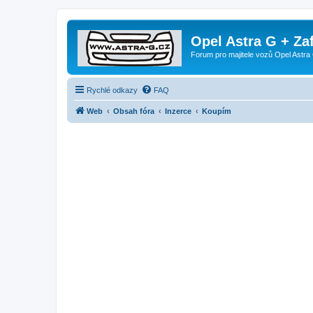
Opel Astra G + Za
Forum pro majitele vozů Opel Astra 
Rychlé odkazy
FAQ
Web
Obsah fóra
Inzerce
Koupím