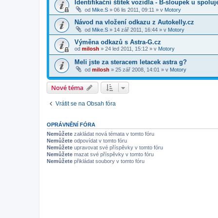
Identifikační štítek vozidla - B-sloupek u spolu
od
Mike.S
»
06 lis 2011, 09:11
» v
Motory
Návod na vložení odkazu z Autokelly.cz
od
Mike.S
»
14 zář 2011, 16:44
» v
Motory
Výměna odkazů s Astra-G.cz
od
milosh
»
24 led 2011, 15:12
» v
Motory
Meli jste za steracem letacek astra g?
od
milosh
»
25 zář 2008, 14:01
» v
Motory
Nové téma
Vrátit se na Obsah fóra
OPRÁVNĚNÍ FÓRA
Nemůžete
zakládat nová témata v tomto fóru
Nemůžete
odpovídat v tomto fóru
Nemůžete
upravovat své příspěvky v tomto fóru
Nemůžete
mazat své příspěvky v tomto fóru
Nemůžete
přikládat soubory v tomto fóru