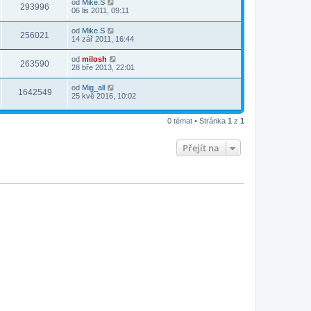
od
Mike.S
293996
06 lis 2011, 09:11
od
Mike.S
256021
14 zář 2011, 16:44
od
milosh
263590
28 bře 2013, 22:01
od
Mig_all
1642549
25 kvě 2016, 10:02
0 témat • Stránka
1
z
1
Přejít na