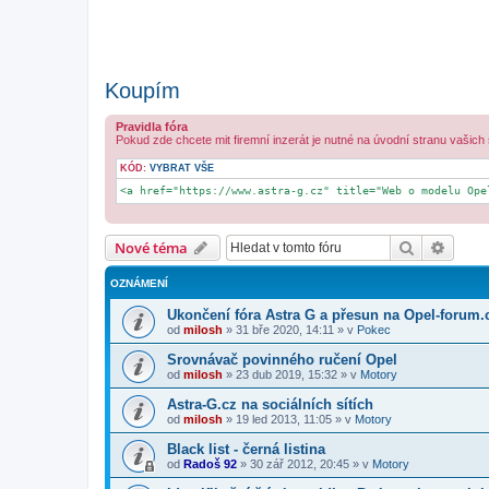
Koupím
Pravidla fóra
Pokud zde chcete mit firemní inzerát je nutné na úvodní stranu vašich
KÓD:
VYBRAT VŠE
<a href="https://www.astra-g.cz" title="Web o modelu Ope
Hledat
Pokroč
Nové téma
OZNÁMENÍ
Ukončení fóra Astra G a přesun na Opel-forum.
od
milosh
»
31 bře 2020, 14:11
» v
Pokec
Srovnávač povinného ručení Opel
od
milosh
»
23 dub 2019, 15:32
» v
Motory
Astra-G.cz na sociálních sítích
od
milosh
»
19 led 2013, 11:05
» v
Motory
Black list - černá listina
od
Radoš 92
»
30 zář 2012, 20:45
» v
Motory