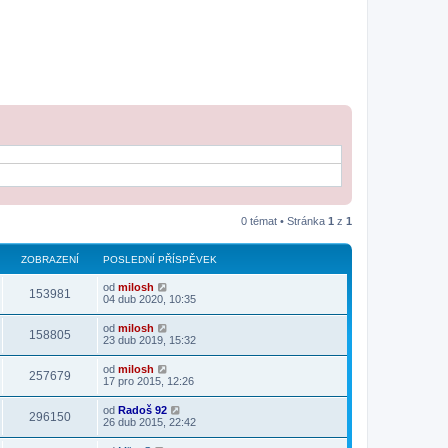
0 témat • Stránka
1
z
1
ZOBRAZENÍ
POSLEDNÍ PŘÍSPĚVEK
od
milosh
153981
04 dub 2020, 10:35
od
milosh
158805
23 dub 2019, 15:32
od
milosh
257679
17 pro 2015, 12:26
od
Radoš 92
296150
26 dub 2015, 22:42