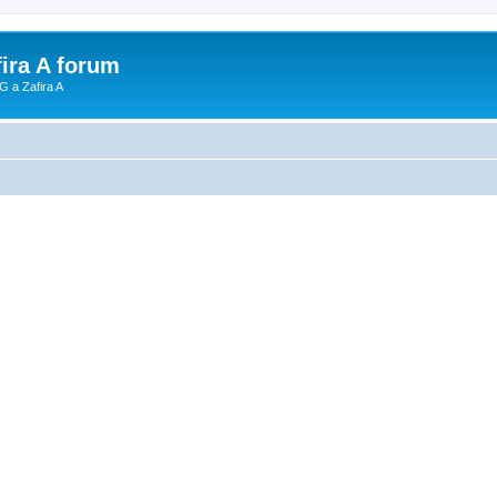
fira A forum
G a Zafira A