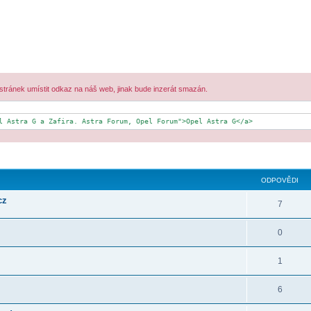
 stránek umístit odkaz na náš web, jinak bude inzerát smazán.
l Astra G a Zafira. Astra Forum, Opel Forum">Opel Astra G</a>
ilé hledání
ODPOVĚDI
cz
7
0
1
6