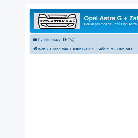
Opel Astra G + Za
Forum pro majitele vozů Opel Astra 
Rychlé odkazy
FAQ
Web
Obsah fóra
Astra G Club
Vaše auta - Club cars