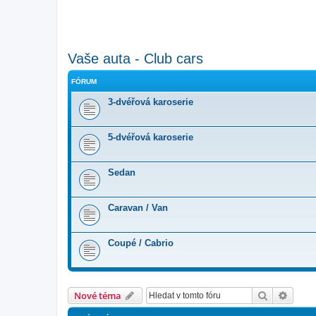
Vaše auta - Club cars
FÓRUM
3-dvéřová karoserie
5-dvéřová karoserie
Sedan
Caravan / Van
Coupé / Cabrio
Hledat
Pokroč
Nové téma