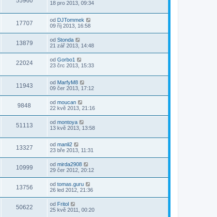
55960
18 pro 2013, 09:34
od
DJTommek
17707
09 říj 2013, 16:58
od
Stonda
13879
21 zář 2013, 14:48
od
Gorbo1
22024
23 črc 2013, 15:33
od
MarfyM8
11943
09 čer 2013, 17:12
od
moucan
9848
22 kvě 2013, 21:16
od
montoya
51113
13 kvě 2013, 13:58
od
manli2
13327
23 bře 2013, 11:31
od
mirda2908
10999
29 čer 2012, 20:12
od
tomas.guru
13756
26 led 2012, 21:36
od
Fritol
50622
25 kvě 2011, 00:20