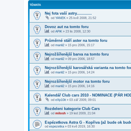
TÉMATA
Nej fota vaší astry.............
od
YANEK
»
25 kvě 2008, 21:52
Dovoz aut na tomto foru
od
APiK
»
23 lis 2008, 12:30
Průměrné stáří aster na tomto foru
od
manli2
»
15 pro 2006, 15:17
Nejrožšířenější barva na tomto foru
od
manli2
»
09 pro 2006, 18:57
Nejrozšířenější karosářská varianta na tomto fo
od
manli2
»
15 pro 2006, 14:24
Nejrozšířenější motor na tomto foru
od
manli2
»
15 pro 2006, 14:16
Kalendář Club cars 2010 - NOMINACE (PÁR H
od
eXp10it
»
03 zář 2009, 09:01
Rozdeleni kategorie Club Cars
od
milosh
»
19 led 2009, 21:04
Espézetkova Astra G - Kopřiva (až bude ok bude
od
espezetka
»
03 kvě 2019, 16:30