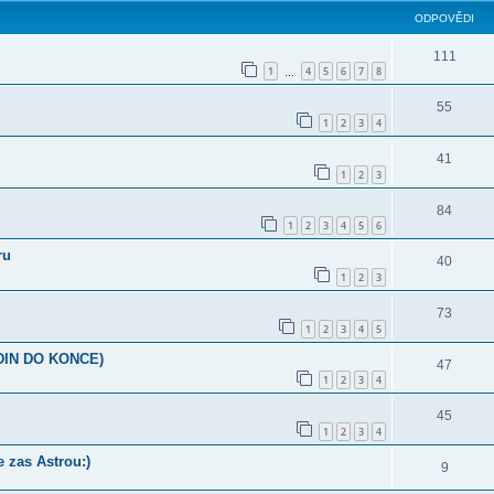
ODPOVĚDI
111
1
4
5
6
7
8
…
55
1
2
3
4
41
1
2
3
84
1
2
3
4
5
6
ru
40
1
2
3
73
1
2
3
4
5
ODIN DO KONCE)
47
1
2
3
4
45
1
2
3
4
 zas Astrou:)
9