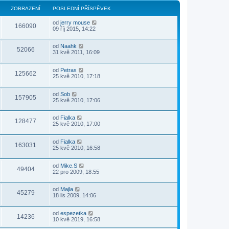
ZOBRAZENÍ
POSLEDNÍ PŘÍSPĚVEK
od
jerry mouse
166090
09 říj 2015, 14:22
od
Naahk
52066
31 kvě 2011, 16:09
od
Petras
125662
25 kvě 2010, 17:18
od
Sob
157905
25 kvě 2010, 17:06
od
Fialka
128477
25 kvě 2010, 17:00
od
Fialka
163031
25 kvě 2010, 16:58
od
Mike.S
49404
22 pro 2009, 18:55
od
Majla
45279
18 lis 2009, 14:06
od
espezetka
14236
10 kvě 2019, 16:58