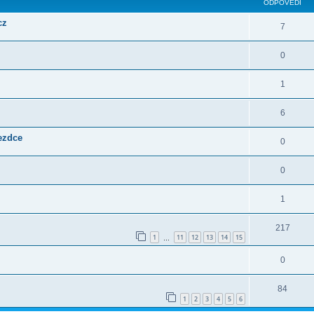
ODPOVĚDI
cz
7
0
1
6
jezdce
0
0
1
217
1
11
12
13
14
15
…
0
84
1
2
3
4
5
6