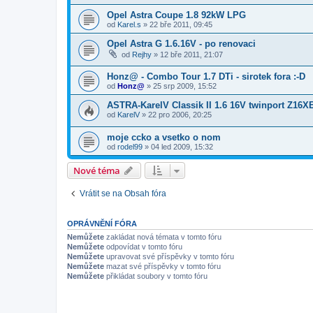
Opel Astra Coupe 1.8 92kW LPG
od
Karel.s
»
22 bře 2011, 09:45
Opel Astra G 1.6.16V - po renovaci
od
Rejhy
»
12 bře 2011, 21:07
Honz@ - Combo Tour 1.7 DTi - sirotek fora :-D
od
Honz@
»
25 srp 2009, 15:52
ASTRA-KarelV Classik II 1.6 16V twinport Z16X
od
KarelV
»
22 pro 2006, 20:25
moje ccko a vsetko o nom
od
rodel99
»
04 led 2009, 15:32
Nové téma
Vrátit se na Obsah fóra
OPRÁVNĚNÍ FÓRA
Nemůžete
zakládat nová témata v tomto fóru
Nemůžete
odpovídat v tomto fóru
Nemůžete
upravovat své příspěvky v tomto fóru
Nemůžete
mazat své příspěvky v tomto fóru
Nemůžete
přikládat soubory v tomto fóru