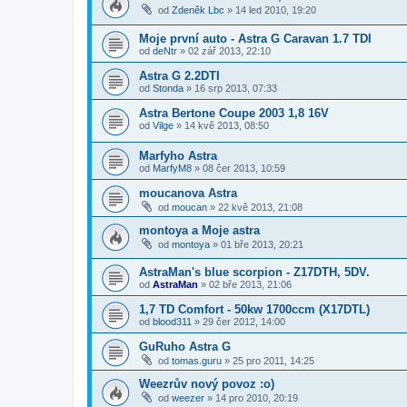
od
Zdeněk Lbc
»
14 led 2010, 19:20
Moje první auto - Astra G Caravan 1.7 TDI
od
deNtr
»
02 zář 2013, 22:10
Astra G 2.2DTI
od
Stonda
»
16 srp 2013, 07:33
Astra Bertone Coupe 2003 1,8 16V
od
Vilge
»
14 kvě 2013, 08:50
Marfyho Astra
od
MarfyM8
»
08 čer 2013, 10:59
moucanova Astra
od
moucan
»
22 kvě 2013, 21:08
montoya a Moje astra
od
montoya
»
01 bře 2013, 20:21
AstraMan's blue scorpion - Z17DTH, 5DV.
od
AstraMan
»
02 bře 2013, 21:06
1,7 TD Comfort - 50kw 1700ccm (X17DTL)
od
blood311
»
29 čer 2012, 14:00
GuRuho Astra G
od
tomas.guru
»
25 pro 2011, 14:25
Weezrův nový povoz :o)
od
weezer
»
14 pro 2010, 20:19