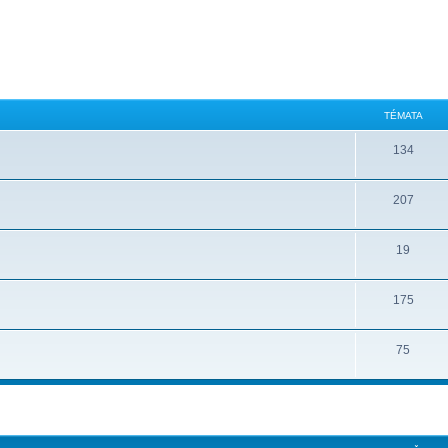
TÉMATA
134
207
19
175
75
ilé hledání