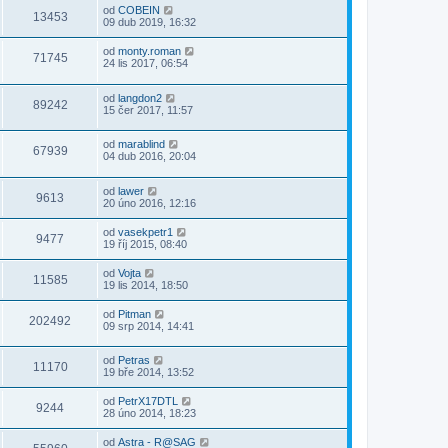
od
COBEIN
13453
09 dub 2019, 16:32
od
monty.roman
71745
24 lis 2017, 06:54
od
langdon2
89242
15 čer 2017, 11:57
od
marablind
67939
04 dub 2016, 20:04
od
lawer
9613
20 úno 2016, 12:16
od
vasekpetr1
9477
19 říj 2015, 08:40
od
Vojta
11585
19 lis 2014, 18:50
od
Pitman
202492
09 srp 2014, 14:41
od
Petras
11170
19 bře 2014, 13:52
od
PetrX17DTL
9244
28 úno 2014, 18:23
od
Astra - R@SAG