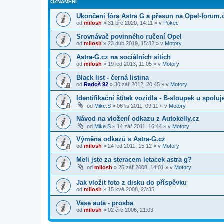
OZNÁMENÍ
Ukončení fóra Astra G a přesun na Opel-forum.
od
milosh
»
31 bře 2020, 14:11
» v
Pokec
Srovnávač povinného ručení Opel
od
milosh
»
23 dub 2019, 15:32
» v
Motory
Astra-G.cz na sociálních sítích
od
milosh
»
19 led 2013, 11:05
» v
Motory
Black list - černá listina
od
Radoš 92
»
30 zář 2012, 20:45
» v
Motory
Identifikační štítek vozidla - B-sloupek u spolu
od
Mike.S
»
06 lis 2011, 09:11
» v
Motory
Návod na vložení odkazu z Autokelly.cz
od
Mike.S
»
14 zář 2011, 16:44
» v
Motory
Výměna odkazů s Astra-G.cz
od
milosh
»
24 led 2011, 15:12
» v
Motory
Meli jste za steracem letacek astra g?
od
milosh
»
25 zář 2008, 14:01
» v
Motory
Jak vložit foto z disku do příspěvku
od
milosh
»
15 kvě 2008, 23:35
Vase auta - prosba
od
milosh
»
02 črc 2006, 21:03