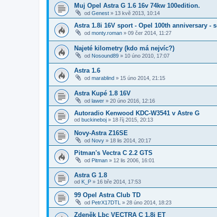
Muj Opel Astra G 1.6 16v 74kw 100edition.
od
Genest
»
13 kvě 2013, 10:14
Astra 1.8i 16V sport - Opel 100th anniversary - 
od
monty.roman
»
09 čer 2014, 11:27
Najeté kilometry (kdo má nejvíc?)
od
Nosound89
»
10 úno 2010, 17:07
Astra 1.6
od
marablind
»
15 úno 2014, 21:15
Astra Kupé 1.8 16V
od
lawer
»
20 úno 2016, 12:16
Autoradio Kenwood KDC-W3541 v Astre G
od
buckineboj
»
18 říj 2015, 20:13
Novy-Astra Z16SE
od
Novy
»
18 lis 2014, 20:17
Pitman's Vectra C 2.2 GTS
od
Pitman
»
12 lis 2006, 16:01
Astra G 1.8
od
K_P
»
16 bře 2014, 17:53
99 Opel Astra Club TD
od
PetrX17DTL
»
28 úno 2014, 18:23
Zdeněk Lbc VECTRA C 1,8i ET