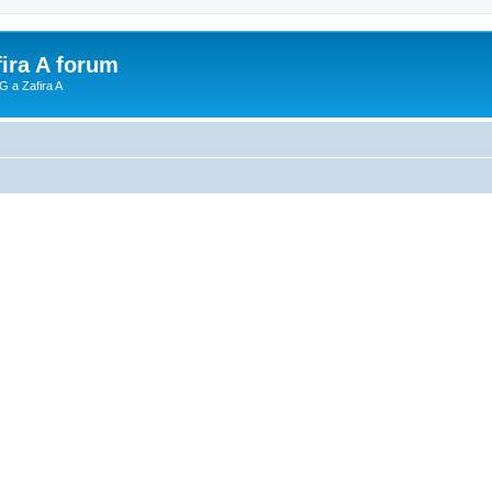
fira A forum
G a Zafira A