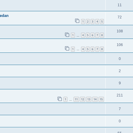
11
sedan
72
1
2
3
4
5
108
1
4
5
6
7
8
…
106
1
4
5
6
7
8
…
0
2
9
211
1
11
12
13
14
15
…
7
0