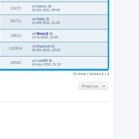
od
Karel.s
11473
22 bře 2011, 09:45
od
Rejhy
35771
13 bře 2011, 21:34
od
Honz@
15613
14 říj 2010, 23:05
od
Ruprecht
122614
30 bře 2010, 18:03
od
rodel99
16552
24 úno 2010, 21:19
35 témat • Stránka
1
z
1
Přejít na