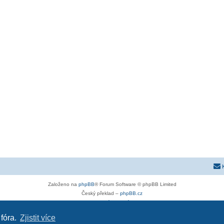
Založeno na
phpBB
® Forum Software © phpBB Limited
Český překlad –
phpBB.cz
Soukromí
|
Podmínky
 fóra.
Zjistit více