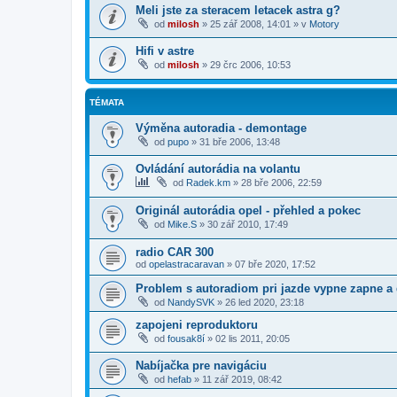
Meli jste za steracem letacek astra g?
od
milosh
»
25 zář 2008, 14:01
» v
Motory
Hifi v astre
od
milosh
»
29 črc 2006, 10:53
TÉMATA
Výměna autoradia - demontage
od
pupo
»
31 bře 2006, 13:48
Ovládání autorádia na volantu
od
Radek.km
»
28 bře 2006, 22:59
Originál autorádia opel - přehled a pokec
od
Mike.S
»
30 zář 2010, 17:49
radio CAR 300
od
opelastracaravan
»
07 bře 2020, 17:52
Problem s autoradiom pri jazde vypne zapne a
od
NandySVK
»
26 led 2020, 23:18
zapojeni reproduktoru
od
fousak8í
»
02 lis 2011, 20:05
Nabíjačka pre navigáciu
od
hefab
»
11 zář 2019, 08:42