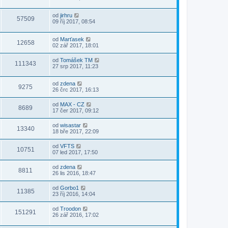
od
jirhru
57509
09 říj 2017, 08:54
od
Marťasek
12658
02 zář 2017, 18:01
od
Tomášek TM
111343
27 srp 2017, 11:23
od
zdena
9275
26 črc 2017, 16:13
od
MAX - CZ
8689
17 čer 2017, 09:12
od
wisastar
13340
18 bře 2017, 22:09
od
VFTS
10751
07 led 2017, 17:50
od
zdena
8811
26 lis 2016, 18:47
od
Gorbo1
11385
23 říj 2016, 14:04
od
Troodon
151291
26 zář 2016, 17:02