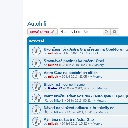
Autohifi
Hledat
Pokroč
Nové téma
OZNÁMENÍ
Ukončení fóra Astra G a přesun na Opel-forum.
od
milosh
»
31 bře 2020, 14:11
» v
Pokec
Srovnávač povinného ručení Opel
od
milosh
»
23 dub 2019, 15:32
» v
Motory
Astra-G.cz na sociálních sítích
od
milosh
»
19 led 2013, 11:05
» v
Motory
Black list - černá listina
od
Radoš 92
»
30 zář 2012, 20:45
» v
Motory
Identifikační štítek vozidla - B-sloupek u spolu
od
Mike.S
»
06 lis 2011, 09:11
» v
Motory
Návod na vložení odkazu z Autokelly.cz
od
Mike.S
»
14 zář 2011, 16:44
» v
Motory
Výměna odkazů s Astra-G.cz
od
milosh
»
24 led 2011, 15:12
» v
Motory