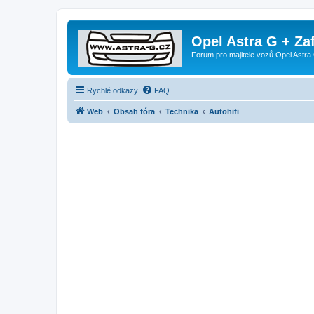
Opel Astra G + Za
Forum pro majitele vozů Opel Astra 
Rychlé odkazy
FAQ
Web
Obsah fóra
Technika
Autohifi