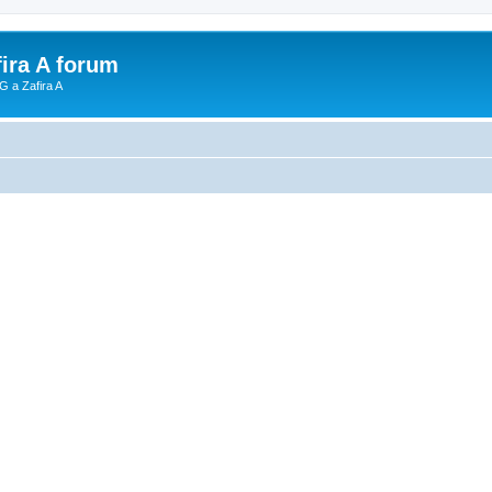
fira A forum
G a Zafira A