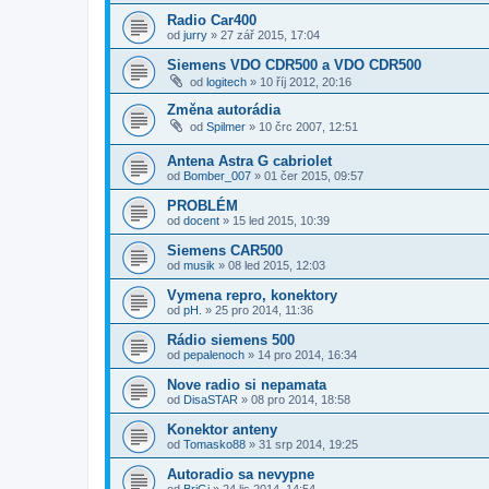
Radio Car400
od
jurry
»
27 zář 2015, 17:04
Siemens VDO CDR500 a VDO CDR500
od
logitech
»
10 říj 2012, 20:16
Změna autorádia
od
Spilmer
»
10 črc 2007, 12:51
Antena Astra G cabriolet
od
Bomber_007
»
01 čer 2015, 09:57
PROBLÉM
od
docent
»
15 led 2015, 10:39
Siemens CAR500
od
musik
»
08 led 2015, 12:03
Vymena repro, konektory
od
pH.
»
25 pro 2014, 11:36
Rádio siemens 500
od
pepalenoch
»
14 pro 2014, 16:34
Nove radio si nepamata
od
DisaSTAR
»
08 pro 2014, 18:58
Konektor anteny
od
Tomasko88
»
31 srp 2014, 19:25
Autoradio sa nevypne