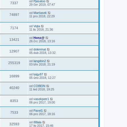
od
Pjasatoo
7337
29 čer 2019, 07:47
od
Marťasek
74897
11 pro 2018, 22:29
od
Vojta
7174
11 lis 2018, 21:36
od
Honz@
13421
26 črc 2018, 13:16
od
dolenmat
12907
05 dub 2018, 13:32
od
langdon2
255319
03 bře 2018, 21:19
od
luigy87
16899
05 úno 2018, 12:27
od
COBEIN
40240
11 led 2018, 19:25
od
vasekpetr1
8353
06 pro 2017, 19:00
od
Pavel1
7533
06 pro 2017, 18:16
od
88lala
32593
17 lis 2017, 15:46