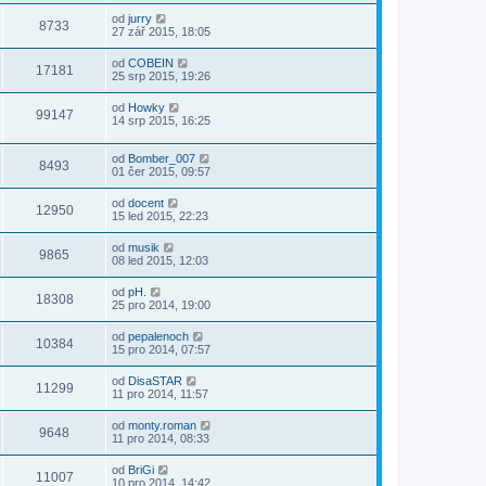
od
jurry
8733
27 zář 2015, 18:05
od
COBEIN
17181
25 srp 2015, 19:26
od
Howky
99147
14 srp 2015, 16:25
od
Bomber_007
8493
01 čer 2015, 09:57
od
docent
12950
15 led 2015, 22:23
od
musik
9865
08 led 2015, 12:03
od
pH.
18308
25 pro 2014, 19:00
od
pepalenoch
10384
15 pro 2014, 07:57
od
DisaSTAR
11299
11 pro 2014, 11:57
od
monty.roman
9648
11 pro 2014, 08:33
od
BriGi
11007
10 pro 2014, 14:42