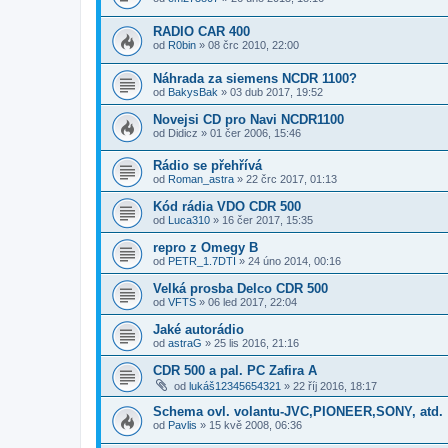
RADIO CAR 400
od
R0bin
»
08 črc 2010, 22:00
Náhrada za siemens NCDR 1100?
od
BakysBak
»
03 dub 2017, 19:52
Novejsi CD pro Navi NCDR1100
od
Didicz
»
01 čer 2006, 15:46
Rádio se přehřívá
od
Roman_astra
»
22 črc 2017, 01:13
Kód rádia VDO CDR 500
od
Luca310
»
16 čer 2017, 15:35
repro z Omegy B
od
PETR_1.7DTI
»
24 úno 2014, 00:16
Velká prosba Delco CDR 500
od
VFTS
»
06 led 2017, 22:04
Jaké autorádio
od
astraG
»
25 lis 2016, 21:16
CDR 500 a pal. PC Zafira A
od
lukáš12345654321
»
22 říj 2016, 18:17
Schema ovl. volantu-JVC,PIONEER,SONY, atd.
od
Pavlis
»
15 kvě 2008, 06:36