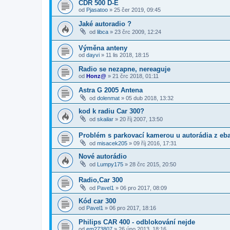
CDR 500 D-E
od
Pjasatoo
»
25 čer 2019, 09:45
Jaké autoradio ?
od
libca
»
23 črc 2009, 12:24
Výměna anteny
od
dayvi
»
11 lis 2018, 18:15
Radio se nezapne, nereaguje
od
Honz@
»
21 črc 2018, 01:11
Astra G 2005 Antena
od
dolenmat
»
05 dub 2018, 13:32
kod k radiu Car 300?
od
skailar
»
20 říj 2007, 13:50
Problém s parkovací kamerou u autorádia z eb
od
misacek205
»
09 říj 2016, 17:31
Nové autorádio
od
Lumpy175
»
28 črc 2015, 20:50
Radio,Car 300
od
Pavel1
»
06 pro 2017, 08:09
Kód car 300
od
Pavel1
»
06 pro 2017, 18:16
Philips CAR 400 - odblokování nejde
od
em273807
»
26 úno 2013, 18:16