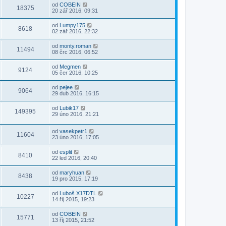
od
COBEIN
18375
20 zář 2016, 09:31
od
Lumpy175
8618
02 zář 2016, 22:32
od
monty.roman
11494
08 črc 2016, 06:52
od
Megmen
9124
05 čer 2016, 10:25
od
pejee
9064
29 dub 2016, 16:15
od
Lubik17
149395
29 úno 2016, 21:21
od
vasekpetr1
11604
23 úno 2016, 17:05
od
esplit
8410
22 led 2016, 20:40
od
maryhuan
8438
19 pro 2015, 17:19
od
Luboš X17DTL
10227
14 říj 2015, 19:23
od
COBEIN
15771
13 říj 2015, 21:52