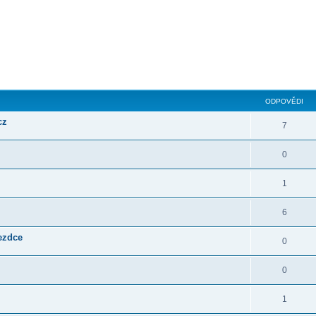
ilé hledání
ODPOVĚDI
cz
7
0
1
6
jezdce
0
0
1