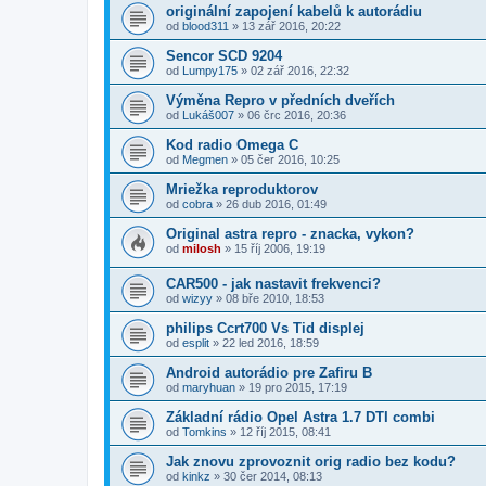
originální zapojení kabelů k autorádiu
od
blood311
»
13 zář 2016, 20:22
Sencor SCD 9204
od
Lumpy175
»
02 zář 2016, 22:32
Výměna Repro v předních dveřích
od
Lukáš007
»
06 črc 2016, 20:36
Kod radio Omega C
od
Megmen
»
05 čer 2016, 10:25
Mriežka reproduktorov
od
cobra
»
26 dub 2016, 01:49
Original astra repro - znacka, vykon?
od
milosh
»
15 říj 2006, 19:19
CAR500 - jak nastavit frekvenci?
od
wizyy
»
08 bře 2010, 18:53
philips Ccrt700 Vs Tid displej
od
esplit
»
22 led 2016, 18:59
Android autorádio pre Zafiru B
od
maryhuan
»
19 pro 2015, 17:19
Základní rádio Opel Astra 1.7 DTI combi
od
Tomkins
»
12 říj 2015, 08:41
Jak znovu zprovoznit orig radio bez kodu?
od
kinkz
»
30 čer 2014, 08:13