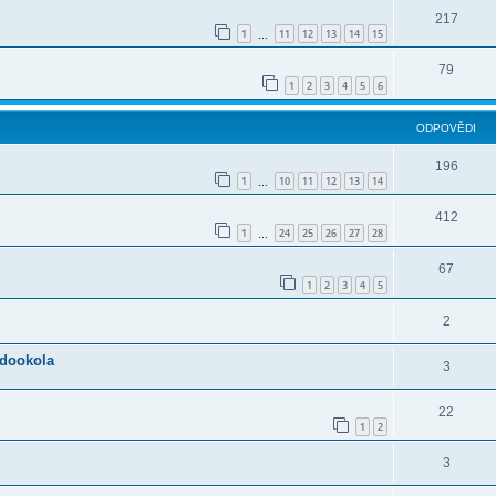
217
1
11
12
13
14
15
…
79
1
2
3
4
5
6
ODPOVĚDI
196
1
10
11
12
13
14
…
412
1
24
25
26
27
28
…
67
1
2
3
4
5
2
 dookola
3
22
1
2
3