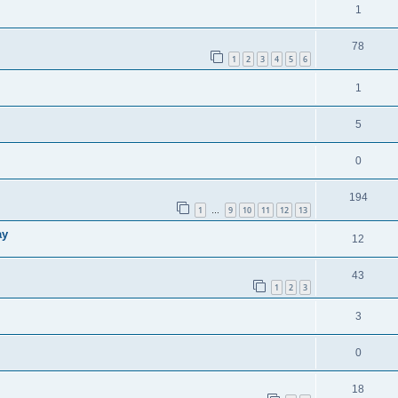
1
78
1
2
3
4
5
6
1
5
0
194
1
9
10
11
12
13
…
ay
12
43
1
2
3
3
0
18