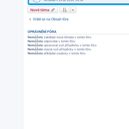
od
BriGi
»
24 lis 2014, 14:54
Nové téma
Vrátit se na Obsah fóra
OPRÁVNĚNÍ FÓRA
Nemůžete
zakládat nová témata v tomto fóru
Nemůžete
odpovídat v tomto fóru
Nemůžete
upravovat své příspěvky v tomto fóru
Nemůžete
mazat své příspěvky v tomto fóru
Nemůžete
přikládat soubory v tomto fóru