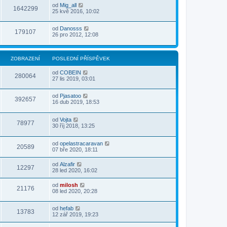
od
Mig_all
1642299
25 kvě 2016, 10:02
od
Danosss
179107
26 pro 2012, 12:08
ZOBRAZENÍ
POSLEDNÍ PŘÍSPĚVEK
od
COBEIN
280064
27 lis 2019, 03:01
od
Pjasatoo
392657
16 dub 2019, 18:53
od
Vojta
78977
30 říj 2018, 13:25
od
opelastracaravan
20589
07 bře 2020, 18:11
od
Alzafir
12297
28 led 2020, 16:02
od
milosh
21176
08 led 2020, 20:28
od
hefab
13783
12 zář 2019, 19:23