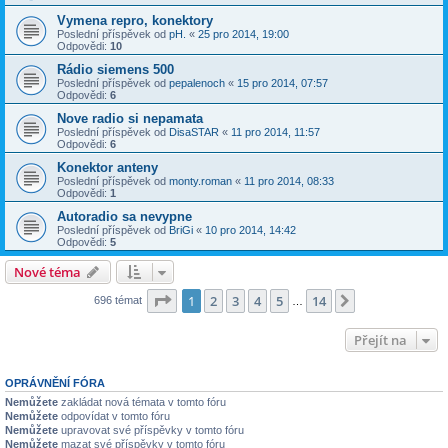
Vymena repro, konektory
Poslední příspěvek od
pH.
«
25 pro 2014, 19:00
Odpovědi:
10
Rádio siemens 500
Poslední příspěvek od
pepalenoch
«
15 pro 2014, 07:57
Odpovědi:
6
Nove radio si nepamata
Poslední příspěvek od
DisaSTAR
«
11 pro 2014, 11:57
Odpovědi:
6
Konektor anteny
Poslední příspěvek od
monty.roman
«
11 pro 2014, 08:33
Odpovědi:
1
Autoradio sa nevypne
Poslední příspěvek od
BriGi
«
10 pro 2014, 14:42
Odpovědi:
5
Nové téma
Stránka
1
z
14
1
2
3
4
5
14
Další
696 témat
…
Přejít na
OPRÁVNĚNÍ FÓRA
Nemůžete
zakládat nová témata v tomto fóru
Nemůžete
odpovídat v tomto fóru
Nemůžete
upravovat své příspěvky v tomto fóru
Nemůžete
mazat své příspěvky v tomto fóru