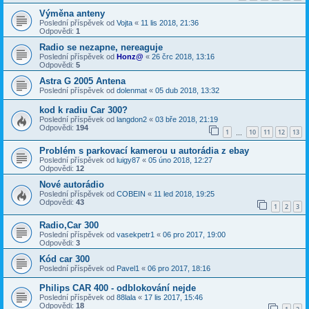
Výměna anteny
Poslední příspěvek od
Vojta
«
11 lis 2018, 21:36
Odpovědi:
1
Radio se nezapne, nereaguje
Poslední příspěvek od
Honz@
«
26 črc 2018, 13:16
Odpovědi:
5
Astra G 2005 Antena
Poslední příspěvek od
dolenmat
«
05 dub 2018, 13:32
kod k radiu Car 300?
Poslední příspěvek od
langdon2
«
03 bře 2018, 21:19
Odpovědi:
194
1
10
11
12
13
…
Problém s parkovací kamerou u autorádia z ebay
Poslední příspěvek od
luigy87
«
05 úno 2018, 12:27
Odpovědi:
12
Nové autorádio
Poslední příspěvek od
COBEIN
«
11 led 2018, 19:25
Odpovědi:
43
1
2
3
Radio,Car 300
Poslední příspěvek od
vasekpetr1
«
06 pro 2017, 19:00
Odpovědi:
3
Kód car 300
Poslední příspěvek od
Pavel1
«
06 pro 2017, 18:16
Philips CAR 400 - odblokování nejde
Poslední příspěvek od
88lala
«
17 lis 2017, 15:46
Odpovědi:
18