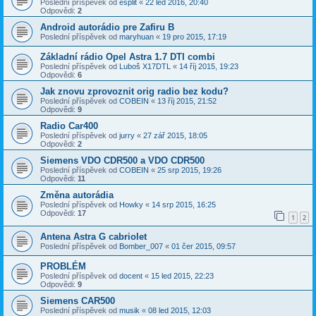
Poslední příspěvek od
esplit
«
22 led 2016, 20:40
Odpovědi:
2
Android autorádio pre Zafiru B
Poslední příspěvek od
maryhuan
«
19 pro 2015, 17:19
Základní rádio Opel Astra 1.7 DTI combi
Poslední příspěvek od
Luboš X17DTL
«
14 říj 2015, 19:23
Odpovědi:
6
Jak znovu zprovoznit orig radio bez kodu?
Poslední příspěvek od
COBEIN
«
13 říj 2015, 21:52
Odpovědi:
9
Radio Car400
Poslední příspěvek od
jurry
«
27 zář 2015, 18:05
Odpovědi:
2
Siemens VDO CDR500 a VDO CDR500
Poslední příspěvek od
COBEIN
«
25 srp 2015, 19:26
Odpovědi:
11
Změna autorádia
Poslední příspěvek od
Howky
«
14 srp 2015, 16:25
Odpovědi:
17
1
2
Antena Astra G cabriolet
Poslední příspěvek od
Bomber_007
«
01 čer 2015, 09:57
PROBLÉM
Poslední příspěvek od
docent
«
15 led 2015, 22:23
Odpovědi:
9
Siemens CAR500
Poslední příspěvek od
musik
«
08 led 2015, 12:03