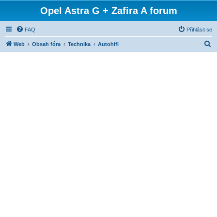
Opel Astra G + Zafira A forum
FAQ
Přihlásit se
H
Web
Obsah fóra
Technika
Autohifi
l
e
d
a
t