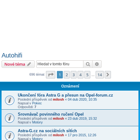
Autohifi
Hledat
Pokročilé hledání
Nové téma
Stránka
1
z
14
1
2
3
4
5
14
Další
696 témat
…
Oznámení
Ukončení fóra Astra G a přesun na Opel-forum.cz
Poslední příspěvek od
milosh
«
04 dub 2020, 10:35
Napsal v
Pokec
Odpovědi:
7
Srovnávač povinného ručení Opel
Poslední příspěvek od
milosh
«
23 dub 2019, 15:32
Napsal v
Motory
Astra-G.cz na sociálních sítích
Poslední příspěvek od
milosh
«
17 pro 2015, 12:26
Napsal v
Motory