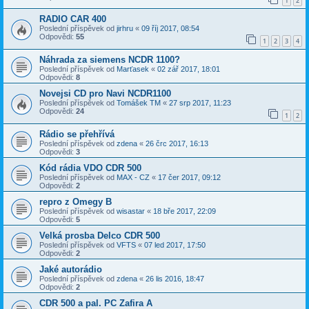
1
2
RADIO CAR 400
Poslední příspěvek od
jirhru
«
09 říj 2017, 08:54
Odpovědi:
55
1
2
3
4
Náhrada za siemens NCDR 1100?
Poslední příspěvek od
Marťasek
«
02 zář 2017, 18:01
Odpovědi:
8
Novejsi CD pro Navi NCDR1100
Poslední příspěvek od
Tomášek TM
«
27 srp 2017, 11:23
Odpovědi:
24
1
2
Rádio se přehřívá
Poslední příspěvek od
zdena
«
26 črc 2017, 16:13
Odpovědi:
3
Kód rádia VDO CDR 500
Poslední příspěvek od
MAX - CZ
«
17 čer 2017, 09:12
Odpovědi:
2
repro z Omegy B
Poslední příspěvek od
wisastar
«
18 bře 2017, 22:09
Odpovědi:
5
Velká prosba Delco CDR 500
Poslední příspěvek od
VFTS
«
07 led 2017, 17:50
Odpovědi:
2
Jaké autorádio
Poslední příspěvek od
zdena
«
26 lis 2016, 18:47
Odpovědi:
2
CDR 500 a pal. PC Zafira A