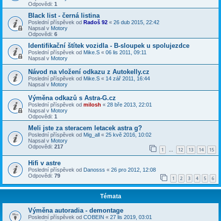
Odpovědi:
1
Black list - černá listina
Poslední příspěvek od
Radoš 92
«
26 dub 2015, 22:42
Napsal v
Motory
Odpovědi:
6
Identifikační štítek vozidla - B-sloupek u spolujezdce
Poslední příspěvek od
Mike.S
«
06 lis 2011, 09:11
Napsal v
Motory
Návod na vložení odkazu z Autokelly.cz
Poslední příspěvek od
Mike.S
«
14 zář 2011, 16:44
Napsal v
Motory
Výměna odkazů s Astra-G.cz
Poslední příspěvek od
milosh
«
28 bře 2013, 22:01
Napsal v
Motory
Odpovědi:
1
Meli jste za steracem letacek astra g?
Poslední příspěvek od
Mig_all
«
25 kvě 2016, 10:02
Napsal v
Motory
Odpovědi:
217
1
12
13
14
15
…
Hifi v astre
Poslední příspěvek od
Danosss
«
26 pro 2012, 12:08
Odpovědi:
79
1
2
3
4
5
6
Témata
Výměna autoradia - demontage
Poslední příspěvek od
COBEIN
«
27 lis 2019, 03:01