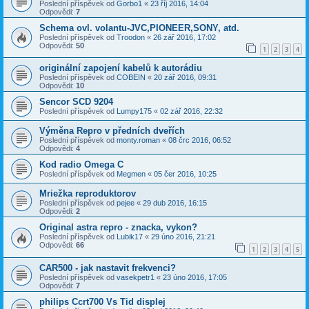
Poslední příspěvek od
Gorbo1
«
23 říj 2016, 14:04
Odpovědi:
7
Schema ovl. volantu-JVC,PIONEER,SONY, atd.
Poslední příspěvek od
Troodon
«
26 zář 2016, 17:02
Odpovědi:
50
1
2
3
4
originální zapojení kabelů k autorádiu
Poslední příspěvek od
COBEIN
«
20 zář 2016, 09:31
Odpovědi:
10
Sencor SCD 9204
Poslední příspěvek od
Lumpy175
«
02 zář 2016, 22:32
Výměna Repro v předních dveřích
Poslední příspěvek od
monty.roman
«
08 črc 2016, 06:52
Odpovědi:
4
Kod radio Omega C
Poslední příspěvek od
Megmen
«
05 čer 2016, 10:25
Mriežka reproduktorov
Poslední příspěvek od
pejee
«
29 dub 2016, 16:15
Odpovědi:
2
Original astra repro - znacka, vykon?
Poslední příspěvek od
Lubik17
«
29 úno 2016, 21:21
Odpovědi:
66
1
2
3
4
5
CAR500 - jak nastavit frekvenci?
Poslední příspěvek od
vasekpetr1
«
23 úno 2016, 17:05
Odpovědi:
7
philips Ccrt700 Vs Tid displej