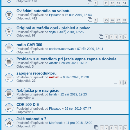
Odpovědi:
196
1
11
12
13
14
…
Ovládání autorádia na volantu
Poslední příspěvek od
Pjasatoo
«
16 dub 2019, 18:53
Odpovědi:
412
1
25
26
27
28
…
Originál autorádia opel - přehled a pokec
Poslední příspěvek od
Vojta
«
30 říj 2018, 13:25
Odpovědi:
67
1
2
3
4
5
radio CAR 300
Poslední příspěvek od
opelastracaravan
«
07 bře 2020, 18:11
Odpovědi:
2
Problem s autoradiom pri jazde vypne zapne a dookola
Poslední příspěvek od
Alzafir
«
28 led 2020, 16:02
Odpovědi:
3
zapojeni reproduktoru
Poslední příspěvek od
milosh
«
08 led 2020, 20:28
Odpovědi:
22
1
2
Nabíjačka pre navigáciu
Poslední příspěvek od
hefab
«
12 zář 2019, 19:23
Odpovědi:
3
CDR 500 D-E
Poslední příspěvek od
Pjasatoo
«
29 čer 2019, 07:47
Odpovědi:
1
Jaké autoradio ?
Poslední příspěvek od
Marťasek
«
11 pro 2018, 22:29
Odpovědi:
78
1
2
3
4
5
6