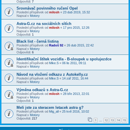
Odpovědi:
7
Srovnávač povinného ručení Opel
Poslední příspěvek od
milosh
«
23 dub 2019, 15:32
Napsal v
Motory
Astra-G.cz na sociálních sítích
Poslední příspěvek od
milosh
«
17 pro 2015, 12:26
Napsal v
Motory
Odpovědi:
1
Black list - černá listina
Poslední příspěvek od
Radoš 92
«
26 dub 2015, 22:42
Napsal v
Motory
Odpovědi:
6
Identifikační štítek vozidla - B-sloupek u spolujezdce
Poslední příspěvek od
Mike.S
«
06 lis 2011, 09:11
Napsal v
Motory
Návod na vložení odkazu z Autokelly.cz
Poslední příspěvek od
Mike.S
«
14 zář 2011, 16:44
Napsal v
Motory
Výměna odkazů s Astra-G.cz
Poslední příspěvek od
milosh
«
28 bře 2013, 22:01
Napsal v
Motory
Odpovědi:
1
Meli jste za steracem letacek astra g?
Poslední příspěvek od
Mig_all
«
25 kvě 2016, 10:02
Napsal v
Motory
Odpovědi:
217
1
12
13
14
15
…