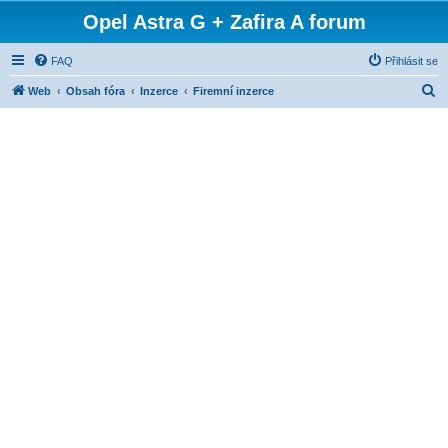
Opel Astra G + Zafira A forum
FAQ
Přihlásit se
H
Web
Obsah fóra
Inzerce
Firemní inzerce
l
e
d
a
t