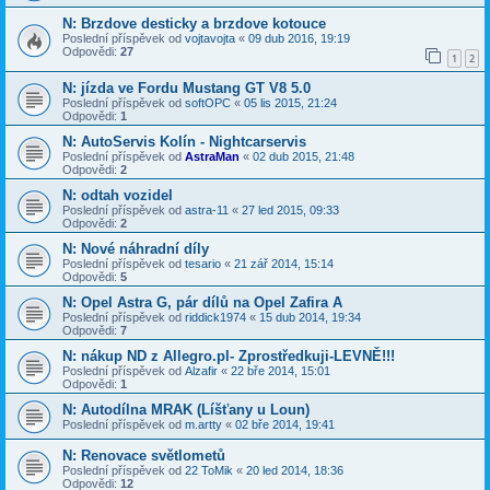
N: Brzdove desticky a brzdove kotouce
Poslední příspěvek od
vojtavojta
«
09 dub 2016, 19:19
Odpovědi:
27
1
2
N: jízda ve Fordu Mustang GT V8 5.0
Poslední příspěvek od
softOPC
«
05 lis 2015, 21:24
Odpovědi:
1
N: AutoServis Kolín - Nightcarservis
Poslední příspěvek od
AstraMan
«
02 dub 2015, 21:48
Odpovědi:
2
N: odtah vozidel
Poslední příspěvek od
astra-11
«
27 led 2015, 09:33
Odpovědi:
2
N: Nové náhradní díly
Poslední příspěvek od
tesario
«
21 zář 2014, 15:14
Odpovědi:
5
N: Opel Astra G, pár dílů na Opel Zafira A
Poslední příspěvek od
riddick1974
«
15 dub 2014, 19:34
Odpovědi:
7
N: nákup ND z Allegro.pl- Zprostředkuji-LEVNĚ!!!
Poslední příspěvek od
Alzafir
«
22 bře 2014, 15:01
Odpovědi:
1
N: Autodílna MRAK (Líšťany u Loun)
Poslední příspěvek od
m.artty
«
02 bře 2014, 19:41
N: Renovace světlometů
Poslední příspěvek od
22 ToMik
«
20 led 2014, 18:36
Odpovědi:
12