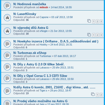
N: Hodinová manželka
Poslední příspěvek od
milosh
«
14 led 2014, 16:55
N: LaserKlinsky
Poslední příspěvek od
Capone
«
03 zář 2013, 13:58
Odpovědi:
36
1
2
3
N: výprodej dílů Astra G
Poslední příspěvek od
xNogin
«
21 čer 2013, 13:55
Odpovědi:
39
1
2
3
N: Howkyho inzerce ( Oriflame , D.A.S.,odškodňování atd )
Poslední příspěvek od
Howky
«
24 kvě 2013, 16:31
Odpovědi:
6
N: Turbomax.sk eShop
Poslední příspěvek od
Turbomax
«
07 dub 2013, 16:17
Odpovědi:
1
N: Díly z Astry G 2.0 DI 60kw 3dvéř.
Poslední příspěvek od
Lukasso
«
25 bře 2013, 15:51
Odpovědi:
3
N: Díly z Opel Corsa C 1.3 CDTI 51kw
Poslední příspěvek od
Lukasso
«
25 bře 2013, 15:50
Odpovědi:
3
N:díly Astra G kombi, 2001, Z16XE , digi klima , atd. ......
Poslední příspěvek od
Tiger.s
«
29 pro 2012, 18:47
Odpovědi:
19
1
2
N: Prodej všeho možného na Astru G
Poslední příspěvek od
Jets
«
12 pro 2012, 09:28