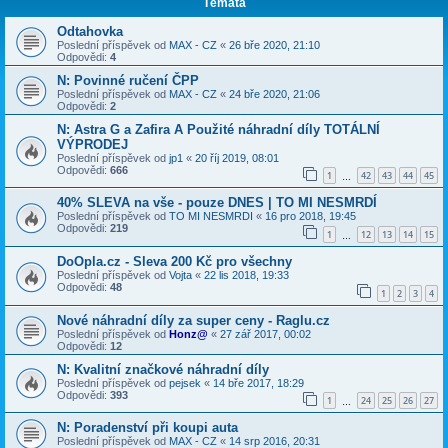
Témata
Odtahovka
Poslední příspěvek od
MAX - CZ
«
26 bře 2020, 21:10
Odpovědi:
4
N: Povinné ručení ČPP
Poslední příspěvek od
MAX - CZ
«
24 bře 2020, 21:06
Odpovědi:
2
N: Astra G a Zafira A Použité náhradní díly TOTÁLNÍ
VÝPRODEJ
Poslední příspěvek od
jp1
«
20 říj 2019, 08:01
Odpovědi:
666
1
42
43
44
45
…
40% SLEVA na vše - pouze DNES | TO MI NESMRDÍ
Poslední příspěvek od
TO MI NESMRDI
«
16 pro 2018, 19:45
Odpovědi:
219
1
12
13
14
15
…
DoOpla.cz - Sleva 200 Kč pro všechny
Poslední příspěvek od
Vojta
«
22 lis 2018, 19:33
Odpovědi:
48
1
2
3
4
Nové náhradní díly za super ceny - Raglu.cz
Poslední příspěvek od
Honz@
«
27 zář 2017, 00:02
Odpovědi:
12
N: Kvalitní značkové náhradní díly
Poslední příspěvek od
pejsek
«
14 bře 2017, 18:29
Odpovědi:
393
1
24
25
26
27
…
N: Poradenství při koupi auta
Poslední příspěvek od
MAX - CZ
«
14 srp 2016, 20:31