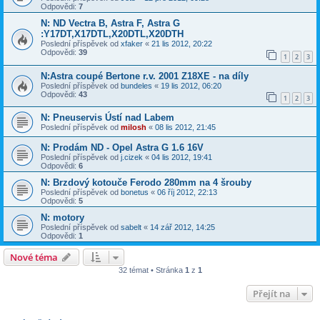
Odpovědi:
7
N: ND Vectra B, Astra F, Astra G
:Y17DT,X17DTL,X20DTL,X20DTH
Poslední příspěvek od
xfaker
«
21 lis 2012, 20:22
Odpovědi:
39
1
2
3
N:Astra coupé Bertone r.v. 2001 Z18XE - na díly
Poslední příspěvek od
bundeles
«
19 lis 2012, 06:20
Odpovědi:
43
1
2
3
N: Pneuservis Ústí nad Labem
Poslední příspěvek od
milosh
«
08 lis 2012, 21:45
N: Prodám ND - Opel Astra G 1.6 16V
Poslední příspěvek od
j.cizek
«
04 lis 2012, 19:41
Odpovědi:
6
N: Brzdový kotouče Ferodo 280mm na 4 šrouby
Poslední příspěvek od
bonetus
«
06 říj 2012, 22:13
Odpovědi:
5
N: motory
Poslední příspěvek od
sabelt
«
14 zář 2012, 14:25
Odpovědi:
1
Nové téma
32 témat • Stránka
1
z
1
Přejít na