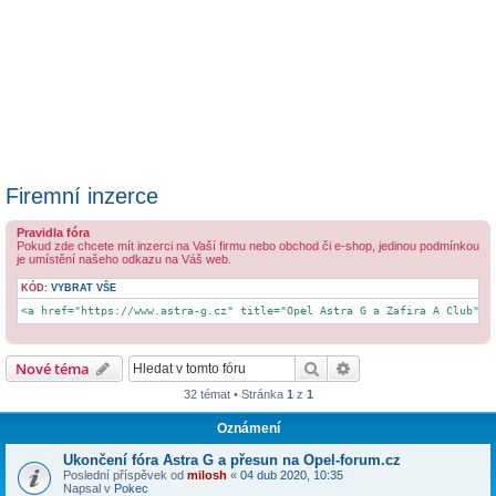
Firemní inzerce
Pravidla fóra
Pokud zde chcete mít inzerci na Vaší firmu nebo obchod či e-shop, jedinou podmínkou
je umístění našeho odkazu na Váš web.
KÓD:
VYBRAT VŠE
<a href="https://www.astra-g.cz" title="Opel Astra G a Zafira A Club">w
Hledat
Pokročilé hledání
Nové téma
32 témat • Stránka
1
z
1
Oznámení
Ukončení fóra Astra G a přesun na Opel-forum.cz
Poslední příspěvek od
milosh
«
04 dub 2020, 10:35
Napsal v
Pokec