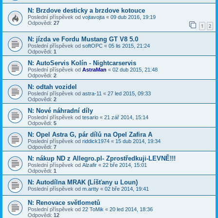
N: Brzdove desticky a brzdove kotouce
Poslední příspěvek od
vojtavojta
«
09 dub 2016, 19:19
Odpovědi:
27
1
2
N: jízda ve Fordu Mustang GT V8 5.0
Poslední příspěvek od
softOPC
«
05 lis 2015, 21:24
Odpovědi:
1
N: AutoServis Kolín - Nightcarservis
Poslední příspěvek od
AstraMan
«
02 dub 2015, 21:48
Odpovědi:
2
N: odtah vozidel
Poslední příspěvek od
astra-11
«
27 led 2015, 09:33
Odpovědi:
2
N: Nové náhradní díly
Poslední příspěvek od
tesario
«
21 zář 2014, 15:14
Odpovědi:
5
N: Opel Astra G, pár dílů na Opel Zafira A
Poslední příspěvek od
riddick1974
«
15 dub 2014, 19:34
Odpovědi:
7
N: nákup ND z Allegro.pl- Zprostředkuji-LEVNĚ!!!
Poslední příspěvek od
Alzafir
«
22 bře 2014, 15:01
Odpovědi:
1
N: Autodílna MRAK (Líšťany u Loun)
Poslední příspěvek od
m.artty
«
02 bře 2014, 19:41
N: Renovace světlometů
Poslední příspěvek od
22 ToMik
«
20 led 2014, 18:36
Odpovědi:
12