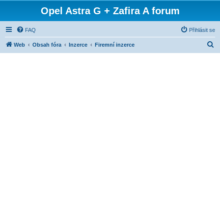
Opel Astra G + Zafira A forum
FAQ
Přihlásit se
H
Web
Obsah fóra
Inzerce
Firemní inzerce
l
e
d
a
t