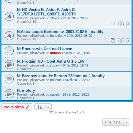
Odpovědi:
7
N: ND Vectra B, Astra F, Astra G
:Y17DT,X17DTL,X20DTL,X20DTH
Poslední příspěvek od
xfaker
«
21 lis 2012, 20:22
Odpovědi:
39
1
2
3
N:Astra coupé Bertone r.v. 2001 Z18XE - na díly
Poslední příspěvek od
bundeles
«
19 lis 2012, 06:20
Odpovědi:
43
1
2
3
N: Pneuservis Ústí nad Labem
Poslední příspěvek od
milosh
«
08 lis 2012, 21:45
N: Prodám ND - Opel Astra G 1.6 16V
Poslední příspěvek od
j.cizek
«
04 lis 2012, 19:41
Odpovědi:
6
N: Brzdový kotouče Ferodo 280mm na 4 šrouby
Poslední příspěvek od
bonetus
«
06 říj 2012, 22:13
Odpovědi:
5
N: motory
Poslední příspěvek od
sabelt
«
14 zář 2012, 14:25
Odpovědi:
1
Nové téma
32 témat • Stránka
1
z
1
Přejít na