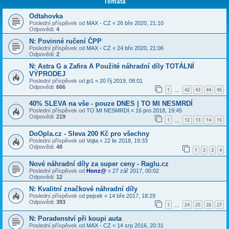
Témata
Odtahovka
Poslední příspěvek od
MAX - CZ
«
26 bře 2020, 21:10
Odpovědi:
4
N: Povinné ručení ČPP
Poslední příspěvek od
MAX - CZ
«
24 bře 2020, 21:06
Odpovědi:
2
N: Astra G a Zafira A Použité náhradní díly TOTÁLNÍ
VÝPRODEJ
Poslední příspěvek od
jp1
«
20 říj 2019, 08:01
Odpovědi:
666
1
42
43
44
45
…
40% SLEVA na vše - pouze DNES | TO MI NESMRDÍ
Poslední příspěvek od
TO MI NESMRDI
«
16 pro 2018, 19:45
Odpovědi:
219
1
12
13
14
15
…
DoOpla.cz - Sleva 200 Kč pro všechny
Poslední příspěvek od
Vojta
«
22 lis 2018, 19:33
Odpovědi:
48
1
2
3
4
Nové náhradní díly za super ceny - Raglu.cz
Poslední příspěvek od
Honz@
«
27 zář 2017, 00:02
Odpovědi:
12
N: Kvalitní značkové náhradní díly
Poslední příspěvek od
pejsek
«
14 bře 2017, 18:29
Odpovědi:
393
1
24
25
26
27
…
N: Poradenství při koupi auta
Poslední příspěvek od
MAX - CZ
«
14 srp 2016, 20:31