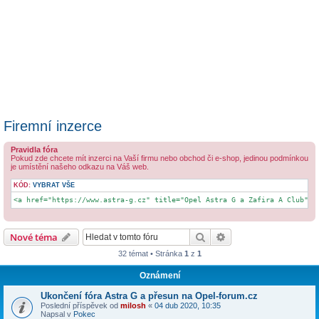
Firemní inzerce
Pravidla fóra
Pokud zde chcete mít inzerci na Vaší firmu nebo obchod či e-shop, jedinou podmínkou
je umístění našeho odkazu na Váš web.
KÓD:
VYBRAT VŠE
<a href="https://www.astra-g.cz" title="Opel Astra G a Zafira A Club">w
Hledat
Pokročilé hledání
Nové téma
32 témat • Stránka
1
z
1
Oznámení
Ukončení fóra Astra G a přesun na Opel-forum.cz
Poslední příspěvek od
milosh
«
04 dub 2020, 10:35
Napsal v
Pokec