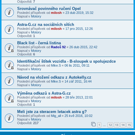
Odpovědi:
7
Srovnávač povinného ručení Opel
Poslední příspěvek od
milosh
«
23 dub 2019, 15:32
Napsal v
Motory
Astra-G.cz na sociálních sítích
Poslední příspěvek od
milosh
«
17 pro 2015, 12:26
Napsal v
Motory
Odpovědi:
1
Black list - černá listina
Poslední příspěvek od
Radoš 92
«
26 dub 2015, 22:42
Napsal v
Motory
Odpovědi:
6
Identifikační štítek vozidla - B-sloupek u spolujezdce
Poslední příspěvek od
Mike.S
«
06 lis 2011, 09:11
Napsal v
Motory
Návod na vložení odkazu z Autokelly.cz
Poslední příspěvek od
Mike.S
«
14 zář 2011, 16:44
Napsal v
Motory
Výměna odkazů s Astra-G.cz
Poslední příspěvek od
milosh
«
28 bře 2013, 22:01
Napsal v
Motory
Odpovědi:
1
Meli jste za steracem letacek astra g?
Poslední příspěvek od
Mig_all
«
25 kvě 2016, 10:02
Napsal v
Motory
Odpovědi:
217
1
12
13
14
15
…