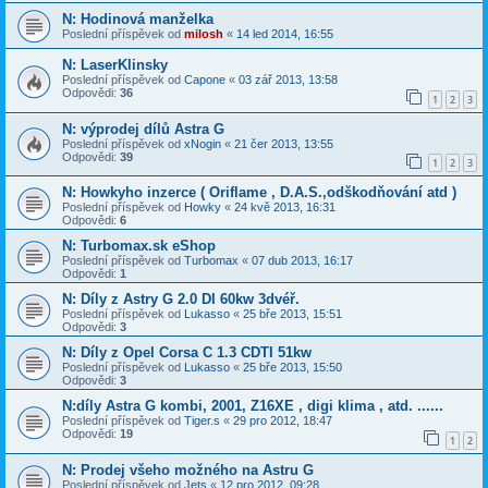
N: Hodinová manželka
Poslední příspěvek od
milosh
«
14 led 2014, 16:55
N: LaserKlinsky
Poslední příspěvek od
Capone
«
03 zář 2013, 13:58
Odpovědi:
36
1
2
3
N: výprodej dílů Astra G
Poslední příspěvek od
xNogin
«
21 čer 2013, 13:55
Odpovědi:
39
1
2
3
N: Howkyho inzerce ( Oriflame , D.A.S.,odškodňování atd )
Poslední příspěvek od
Howky
«
24 kvě 2013, 16:31
Odpovědi:
6
N: Turbomax.sk eShop
Poslední příspěvek od
Turbomax
«
07 dub 2013, 16:17
Odpovědi:
1
N: Díly z Astry G 2.0 DI 60kw 3dvéř.
Poslední příspěvek od
Lukasso
«
25 bře 2013, 15:51
Odpovědi:
3
N: Díly z Opel Corsa C 1.3 CDTI 51kw
Poslední příspěvek od
Lukasso
«
25 bře 2013, 15:50
Odpovědi:
3
N:díly Astra G kombi, 2001, Z16XE , digi klima , atd. ......
Poslední příspěvek od
Tiger.s
«
29 pro 2012, 18:47
Odpovědi:
19
1
2
N: Prodej všeho možného na Astru G
Poslední příspěvek od
Jets
«
12 pro 2012, 09:28