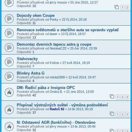
Poslední příspěvek od
jerry mouse
«
01 úno 2015, 12:27
Odpovědi:
15
1
2
Dojezdy oken Coupe
Poslední příspěvek od
Porky
«
22 říj 2014, 20:18
Odpovědi:
11
Renovace světlometů u staršího auta se opravdu vyplatí
Poslední příspěvek od
lawer
«
13 říj 2014, 18:57
Odpovědi:
13
Demontaz dvernich tapecu astra g coupe
Poslední příspěvek od
NesteaCZE
«
25 čer 2014, 23:39
Odpovědi:
1
Stahovacky
Poslední příspěvek od
Fošna
«
27 kvě 2014, 18:19
Odpovědi:
7
Blinkry Astra G
Poslední příspěvek od
mirda2908
«
12 kvě 2014, 19:47
Odpovědi:
4
DM: Řadící páka z Insignie OPC
Poslední příspěvek od
Ondra B.
«
21 úno 2014, 13:59
Odpovědi:
42
1
2
3
Přepínač výstražných světel - výměna podsvětlení
Poslední příspěvek od
Radoš 92
«
14 lis 2013, 00:18
Odpovědi:
37
1
2
3
N: Odstavení AGR (funkčního) - Otestováno
Poslední příspěvek od
jerry mouse
«
13 lis 2013, 00:46
Odpovědi:
32
1
2
3