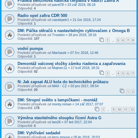
Prasklá benzinová hadička čerpadla v nádrži Zafira A
Poslední příspěvek od
pavel78
«
23 zář 2019, 06:16
Odpovědi:
4
Radio opel zafira CDR 500
Poslední příspěvek od
vasekpetr1
«
21 čer 2019, 17:24
Odpovědi:
1
DM: Páčka stěračů s nastavitelným cyklovačem z Omega B
Poslední příspěvek od
Troodon
«
28 pro 2018, 18:16
Odpovědi:
107
1
5
6
7
8
…
vodní pumpa
Poslední příspěvek od
Marťasek
«
07 črc 2018, 12:46
Odpovědi:
1
Demontáž valcovej vložky zámku riadenia a zapaľovania
Poslední příspěvek od
Mojmec11
«
17 kvě 2018, 18:31
Odpovědi:
92
1
4
5
6
7
…
N: Jak zapsat ALU kola do technického průkazu
Poslední příspěvek od
MAX - CZ
«
03 pro 2017, 09:54
Odpovědi:
20
1
2
DM: Stropní světlo s lampičkami - montáž
Poslední příspěvek od
monty.roman
«
14 zář 2017, 07:07
Odpovědi:
178
1
9
10
11
12
…
Výměna stavitelného sloupku řízení Astra G
Poslední příspěvek od
iwo26
«
07 led 2017, 22:04
Odpovědi:
5
DM: Vyhřívání sedadel
Poslední příspěvek od
jerry mouse
«
05 lis 2016, 20:53