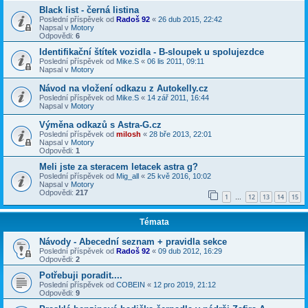
Black list - černá listina
Poslední příspěvek od
Radoš 92
«
26 dub 2015, 22:42
Napsal v
Motory
Odpovědi:
6
Identifikační štítek vozidla - B-sloupek u spolujezdce
Poslední příspěvek od
Mike.S
«
06 lis 2011, 09:11
Napsal v
Motory
Návod na vložení odkazu z Autokelly.cz
Poslední příspěvek od
Mike.S
«
14 zář 2011, 16:44
Napsal v
Motory
Výměna odkazů s Astra-G.cz
Poslední příspěvek od
milosh
«
28 bře 2013, 22:01
Napsal v
Motory
Odpovědi:
1
Meli jste za steracem letacek astra g?
Poslední příspěvek od
Mig_all
«
25 kvě 2016, 10:02
Napsal v
Motory
Odpovědi:
217
1
12
13
14
15
…
Témata
Návody - Abecední seznam + pravidla sekce
Poslední příspěvek od
Radoš 92
«
09 dub 2012, 16:29
Odpovědi:
2
Potřebuji poradit....
Poslední příspěvek od
COBEIN
«
12 pro 2019, 21:12
Odpovědi:
9