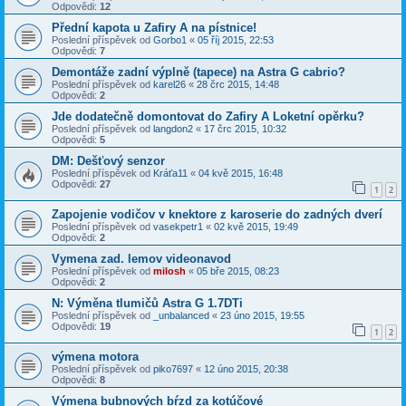
Odpovědi:
12
Přední kapota u Zafiry A na pístnice!
Poslední příspěvek od
Gorbo1
«
05 říj 2015, 22:53
Odpovědi:
7
Demontáže zadní výplně (tapece) na Astra G cabrio?
Poslední příspěvek od
karel26
«
28 črc 2015, 14:48
Odpovědi:
2
Jde dodatečně domontovat do Zafiry A Loketní opěrku?
Poslední příspěvek od
langdon2
«
17 črc 2015, 10:32
Odpovědi:
5
DM: Dešťový senzor
Poslední příspěvek od
Kráťa11
«
04 kvě 2015, 16:48
Odpovědi:
27
1
2
Zapojenie vodičov v knektore z karoserie do zadných dverí
Poslední příspěvek od
vasekpetr1
«
02 kvě 2015, 19:49
Odpovědi:
2
Vymena zad. lemov videonavod
Poslední příspěvek od
milosh
«
05 bře 2015, 08:23
Odpovědi:
2
N: Výměna tlumičů Astra G 1.7DTi
Poslední příspěvek od
_unbalanced
«
23 úno 2015, 19:55
Odpovědi:
19
1
2
výmena motora
Poslední příspěvek od
piko7697
«
12 úno 2015, 20:38
Odpovědi:
8
Výmena bubnových bŕzd za kotúčové