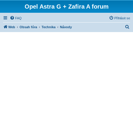
Opel Astra G + Zafira A forum
FAQ
Přihlásit se
H
Web
Obsah fóra
Technika
Návody
l
e
d
a
t