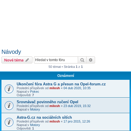
Návody
Hledat
Pokročilé hledání
Nové téma
50 témat • Stránka
1
z
1
Oznámení
Ukončení fóra Astra G a přesun na Opel-forum.cz
Poslední příspěvek od
milosh
«
04 dub 2020, 10:35
Napsal v
Pokec
Odpovědi:
7
Srovnávač povinného ručení Opel
Poslední příspěvek od
milosh
«
23 dub 2019, 15:32
Napsal v
Motory
Astra-G.cz na sociálních sítích
Poslední příspěvek od
milosh
«
17 pro 2015, 12:26
Napsal v
Motory
Odpovědi:
1