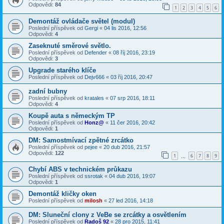
Odpovědi:
84
1
2
3
4
5
6
Demontáž ovládače světel (modul)
Poslední příspěvek od
Gergi
«
04 lis 2016, 12:56
Odpovědi:
4
Zaseknuté směrové světlo.
Poslední příspěvek od
Defender
«
08 říj 2016, 23:19
Odpovědi:
3
Upgrade starého klíče
Poslední příspěvek od
Dejv666
«
03 říj 2016, 20:47
zadní bubny
Poslední příspěvek od
kratales
«
07 srp 2016, 18:11
Odpovědi:
4
Koupě auta s německým TP
Poslední příspěvek od
Honz@
«
11 čer 2016, 20:42
Odpovědi:
1
DM: Samostmívací zpětné zrcátko
Poslední příspěvek od
pejee
«
20 dub 2016, 21:57
Odpovědi:
122
1
6
7
8
9
…
Chybí ABS v technickém průkazu
Poslední příspěvek od
ssrotak
«
04 dub 2016, 19:07
Odpovědi:
1
Demontáž kličky oken
Poslední příspěvek od
milosh
«
27 led 2016, 14:18
DM: Sluneční clony z VeBe se zrcátky a osvětlením
Poslední příspěvek od
Radoš 92
«
28 pro 2015, 11:41