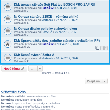
DM: úprava stěrače Soft Flat typ BOSCH PRO ZAFIRU
Poslední příspěvek od
Radoš 92
«
23 říj 2012, 10:08
Odpovědi:
7
N: Oprava startéru Z18XE – výměna uhlíků
Poslední příspěvek od
Marťasek
«
27 zář 2012, 16:28
Odpovědi:
5
N: Oprava dětské pojistky stahování oken
Poslední příspěvek od
HerryCZ
«
26 zář 2012, 21:55
Odpovědi:
7
DM: Úprava páčky (bez zadního stěrače s ovládáním PP)
Poslední příspěvek od
Radoš 92
«
20 kvě 2012, 13:31
Odpovědi:
25
1
2
DM: Denní svícení Zafira A
Poslední příspěvek od
Marťasek
«
10 bře 2012, 08:42
Odpovědi:
2
Nové téma
50 témat • Stránka
1
z
1
Přejít na
OPRÁVNĚNÍ FÓRA
Nemůžete
zakládat nová témata v tomto fóru
Nemůžete
odpovídat v tomto fóru
Nemůžete
upravovat své příspěvky v tomto fóru
Nemůžete
mazat své příspěvky v tomto fóru