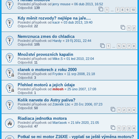
Poslední příspěvek od
jerry mouse
«
06 dub 2013, 16:52
Odpovědi:
139
1
7
8
9
10
…
Kdy měnit rozvody? nejlépe na jaře....
Poslední příspěvek od
kacir
«
03 dub 2013, 19:40
Odpovědi:
22
1
2
Nemrznuca zmes do chladica
Poslední příspěvek od
Hardy
«
19 říj 2011, 22:44
Odpovědi:
105
1
5
6
7
8
…
Množství provozních kapalin
Poslední příspěvek od
Mike.S
«
01 led 2010, 22:04
Odpovědi:
11
clanek o motorech z roku 2000
Poslední příspěvek od
Frydex
«
11 srp 2008, 21:18
Odpovědi:
3
Přehled motorů a jejich údaje
Poslední příspěvek od
milosh
«
25 úno 2007, 17:08
Odpovědi:
1
Kolik narvete do Astry paliva?
Poslední příspěvek od
Zdeněk Lbc
«
20 črc 2006, 07:23
Odpovědi:
50
1
2
3
4
Riadiaca jednotka motora
Poslední příspěvek od
Marťasek
«
21 bře 2020, 21:05
Odpovědi:
47
1
2
3
4
Potkal se mi motor Z16XE - vyplatí se ještě výměna motoru?