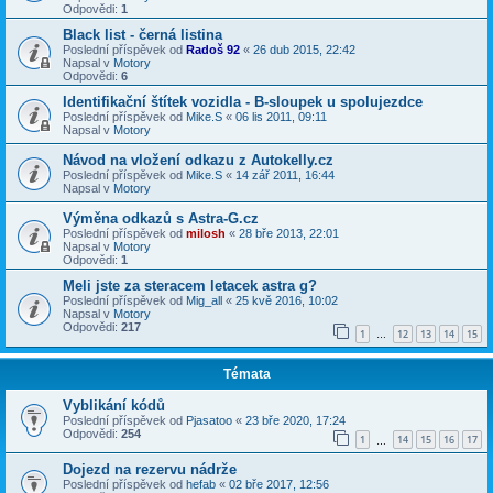
Odpovědi:
1
Black list - černá listina
Poslední příspěvek od
Radoš 92
«
26 dub 2015, 22:42
Napsal v
Motory
Odpovědi:
6
Identifikační štítek vozidla - B-sloupek u spolujezdce
Poslední příspěvek od
Mike.S
«
06 lis 2011, 09:11
Napsal v
Motory
Návod na vložení odkazu z Autokelly.cz
Poslední příspěvek od
Mike.S
«
14 zář 2011, 16:44
Napsal v
Motory
Výměna odkazů s Astra-G.cz
Poslední příspěvek od
milosh
«
28 bře 2013, 22:01
Napsal v
Motory
Odpovědi:
1
Meli jste za steracem letacek astra g?
Poslední příspěvek od
Mig_all
«
25 kvě 2016, 10:02
Napsal v
Motory
Odpovědi:
217
1
12
13
14
15
…
Témata
Vyblikání kódů
Poslední příspěvek od
Pjasatoo
«
23 bře 2020, 17:24
Odpovědi:
254
1
14
15
16
17
…
Dojezd na rezervu nádrže
Poslední příspěvek od
hefab
«
02 bře 2017, 12:56