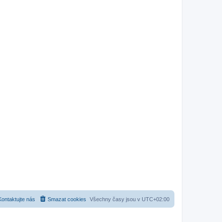
Kontaktujte nás
Smazat cookies
Všechny časy jsou v
UTC+02:00