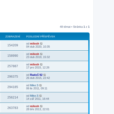
48 témat • Stránka
1
z
1
ZOBRAZENÍ
POSLEDNÍ PŘÍSPĚVEK
od
milosh
154209
04 dub 2020, 10:35
od
milosh
158990
23 dub 2019, 15:32
od
milosh
257887
17 pro 2015, 12:26
od
Radoš 92
296375
26 dub 2015, 22:42
od
Mike.S
294185
06 lis 2011, 09:11
od
Mike.S
256214
14 zář 2011, 16:44
od
milosh
263783
28 bře 2013, 22:01