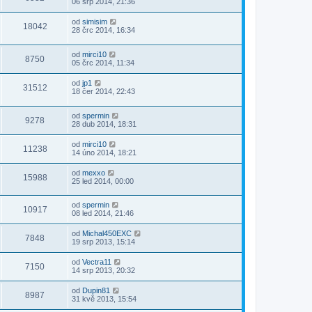
06 srp 2014, 21:36
od
simisim
18042
28 črc 2014, 16:34
od
mirci10
8750
05 črc 2014, 11:34
od
jp1
31512
18 čer 2014, 22:43
od
spermin
9278
28 dub 2014, 18:31
od
mirci10
11238
14 úno 2014, 18:21
od
mexxo
15988
25 led 2014, 00:00
od
spermin
10917
08 led 2014, 21:46
od
Michal450EXC
7848
19 srp 2013, 15:14
od
Vectra11
7150
14 srp 2013, 20:32
od
Dupin81
8987
31 kvě 2013, 15:54