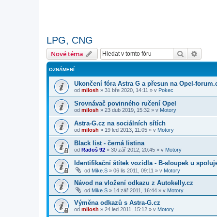
LPG, CNG
Hledat
Pokroč
Nové téma
OZNÁMENÍ
Ukončení fóra Astra G a přesun na Opel-forum.
od
milosh
»
31 bře 2020, 14:11
» v
Pokec
Srovnávač povinného ručení Opel
od
milosh
»
23 dub 2019, 15:32
» v
Motory
Astra-G.cz na sociálních sítích
od
milosh
»
19 led 2013, 11:05
» v
Motory
Black list - černá listina
od
Radoš 92
»
30 zář 2012, 20:45
» v
Motory
Identifikační štítek vozidla - B-sloupek u spolu
od
Mike.S
»
06 lis 2011, 09:11
» v
Motory
Návod na vložení odkazu z Autokelly.cz
od
Mike.S
»
14 zář 2011, 16:44
» v
Motory
Výměna odkazů s Astra-G.cz
od
milosh
»
24 led 2011, 15:12
» v
Motory