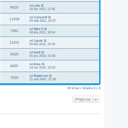
od
Lalis
6618
16 čer 2011, 12:45
od
crazywolf
11659
03 dub 2011, 10:37
od
Mike.S
7492
09 bře 2011, 19:04
od
Lojzek
13201
04 bře 2011, 15:34
od
tomtt
6420
01 pro 2010, 01:42
od
Arwy
6855
14 čer 2010, 20:22
od
Radek.km
7039
21 dub 2007, 21:39
48 témat • Stránka
1
z
1
Přejít na