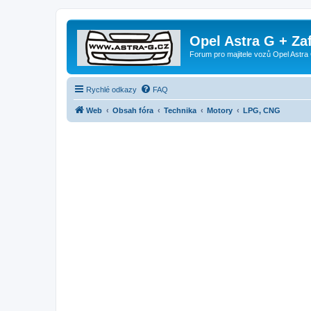
Opel Astra G + Za
Forum pro majitele vozů Opel Astra 
Rychlé odkazy
FAQ
Web
Obsah fóra
Technika
Motory
LPG, CNG