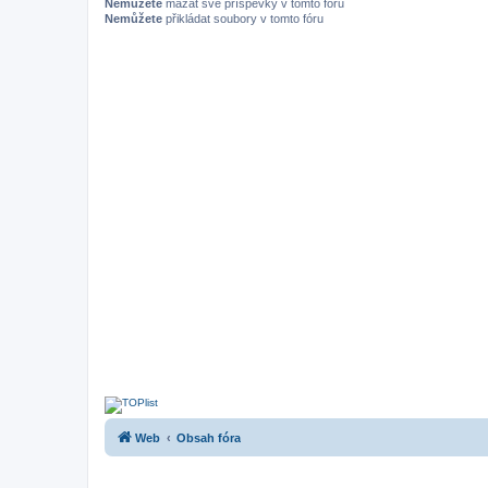
Nemůžete
mazat své příspěvky v tomto fóru
Nemůžete
přikládat soubory v tomto fóru
Web
Obsah fóra