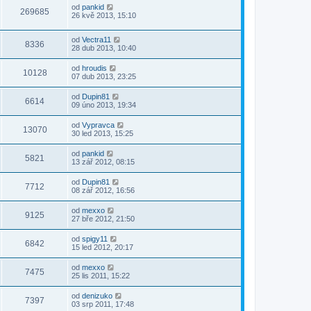
od
pankid
269685
26 kvě 2013, 15:10
od
Vectra11
8336
28 dub 2013, 10:40
od
hroudis
10128
07 dub 2013, 23:25
od
Dupin81
6614
09 úno 2013, 19:34
od
Vypravca
13070
30 led 2013, 15:25
od
pankid
5821
13 zář 2012, 08:15
od
Dupin81
7712
08 zář 2012, 16:56
od
mexxo
9125
27 bře 2012, 21:50
od
spigy11
6842
15 led 2012, 20:17
od
mexxo
7475
25 lis 2011, 15:22
od
denizuko
7397
03 srp 2011, 17:48