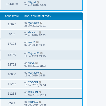
od
Mig_all
1643419
25 kvě 2016, 10:02
ZOBRAZENÍ
POSLEDNÍ PŘÍSPĚVEK
od
Marťasek
15697
26 bře 2020, 07:11
od
Vectra11
7262
26 led 2020, 07:53
od
luke21
17123
07 led 2020, 10:44
od
Mojmec11
13740
11 črc 2019, 21:15
od
burva
12792
02 črc 2019, 11:23
od
Marťasek
10660
12 led 2019, 16:26
od
COBEIN
11262
16 črc 2018, 22:34
od
COBEIN
11218
10 črc 2018, 14:44
od
Vectra11
6573
05 dub 2016, 20:38