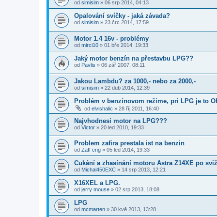
od
simisim
»
06 srp 2014, 04:13
Opalování svíčky - jaká závada?
od
simisim
»
23 črc 2014, 17:59
Motor 1.4 16v - problémy
od
mirci10
»
01 bře 2014, 19:33
Jaký motor benzín na přestavbu LPG??
od
Pavlis
»
06 zář 2007, 08:11
Jakou Lambdu? za 1000,- nebo za 2000,-
od
simisim
»
22 dub 2014, 12:39
Problém v benzínovom režime, pri LPG je to O
od
elvishalic
»
28 říj 2011, 16:40
Najvhodnesi motor na LPG???
od
Victor
»
20 led 2010, 19:33
Problem zafira prestala ist na benzin
od
Zaff cng
»
05 led 2014, 19:33
Cukání a zhasínání motoru Astra Z14XE po sviž
od
Michal450EXC
»
14 srp 2013, 12:21
X16XEL a LPG.
od
jerry mouse
»
02 srp 2013, 18:08
LPG
od
mcmarten
»
30 kvě 2013, 13:28