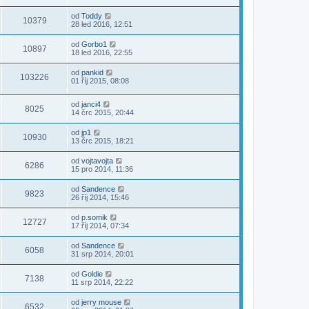
od
Toddy
10379
28 led 2016, 12:51
od
Gorbo1
10897
18 led 2016, 22:55
od
pankid
103226
01 říj 2015, 08:08
od
janci4
8025
14 črc 2015, 20:44
od
jp1
10930
13 črc 2015, 18:21
od
vojtavojta
6286
15 pro 2014, 11:36
od
Sandence
9823
26 říj 2014, 15:46
od
p.somik
12727
17 říj 2014, 07:34
od
Sandence
6058
31 srp 2014, 20:01
od
Goldie
7138
11 srp 2014, 22:22
od
jerry mouse
6532