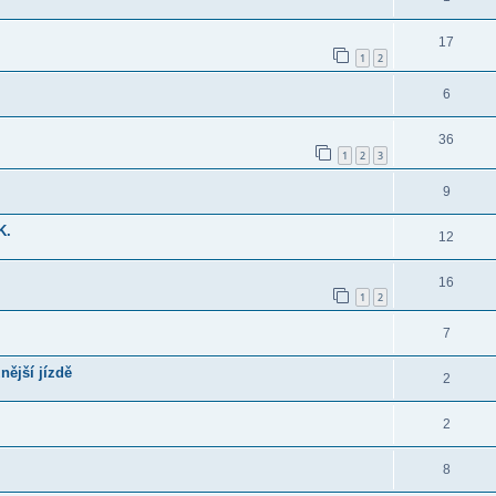
17
1
2
6
36
1
2
3
9
K.
12
16
1
2
7
nější jízdě
2
2
8