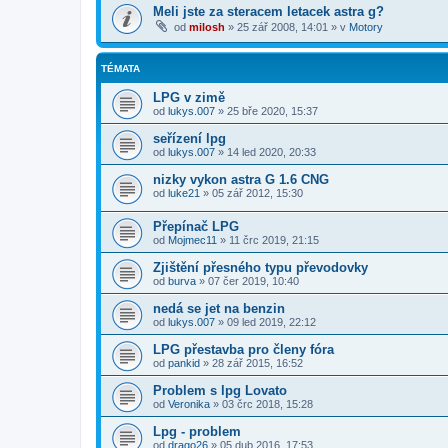
Meli jste za steracem letacek astra g?
od
milosh
»
25 zář 2008, 14:01
» v
Motory
TÉMATA
LPG v zimě
od
lukys.007
»
25 bře 2020, 15:37
seřízení lpg
od
lukys.007
»
14 led 2020, 20:33
nizky vykon astra G 1.6 CNG
od
luke21
»
05 zář 2012, 15:30
Přepínač LPG
od
Mojmec11
»
11 črc 2019, 21:15
Zjištění přesného typu převodovky
od
burva
»
07 čer 2019, 10:40
nedá se jet na benzin
od
lukys.007
»
09 led 2019, 22:12
LPG přestavba pro členy fóra
od
pankid
»
28 zář 2015, 16:52
Problem s lpg Lovato
od
Veronika
»
03 črc 2018, 15:28
Lpg - problem
od
drago26
»
05 dub 2016, 17:53