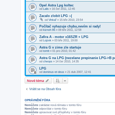
Opel Astra Lpg koltec
od
Lalis
»
16 čer 2011, 12:45
Zacalo zlobit LPG :-(
od
Vlnkař
»
15 bře 2010, 23:54
Počítač vyhazuje chybu,nevím si rady!
od
kiznoh 86
»
09 bře 2011, 12:58
Zafira A - motor x16SZR + LPG
od
Lojzek
»
03 bře 2011, 19:00
Astra G v zime zle startuje
od
tomtt
»
01 pro 2010, 01:42
Astra G na LPG (nezelane prepinanie LPG->B p
od
cheops
»
14 čer 2010, 14:35
LPG
od
dominus-et-deus
»
21 dub 2007, 12:41
Nové téma
Vrátit se na Obsah fóra
OPRÁVNĚNÍ FÓRA
Nemůžete
zakládat nová témata v tomto fóru
Nemůžete
odpovídat v tomto fóru
Nemůžete
upravovat své příspěvky v tomto fóru