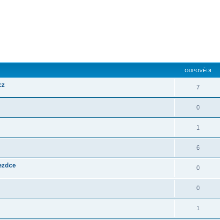
ilé hledání
ODPOVĚDI
cz
7
0
1
6
jezdce
0
0
1