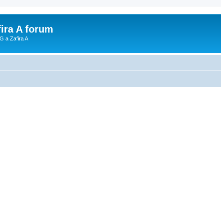
fira A forum
G a Zafira A