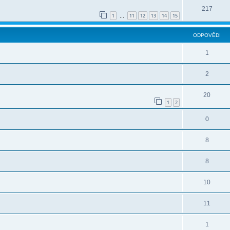
217
1
11
12
13
14
15
…
ODPOVĚDI
1
2
20
1
2
0
8
8
10
11
1