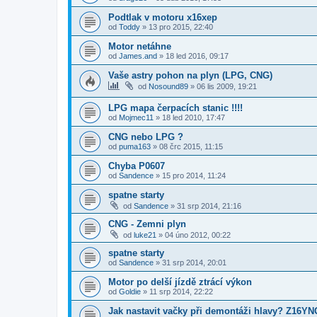
Podtlak v motoru x16xep
od
Toddy
»
13 pro 2015, 22:40
Motor netáhne
od
James.and
»
18 led 2016, 09:17
Vaše astry pohon na plyn (LPG, CNG)
od
Nosound89
»
06 lis 2009, 19:21
LPG mapa čerpacích stanic !!!!
od
Mojmec11
»
18 led 2010, 17:47
CNG nebo LPG ?
od
puma163
»
08 črc 2015, 11:15
Chyba P0607
od
Sandence
»
15 pro 2014, 11:24
spatne starty
od
Sandence
»
31 srp 2014, 21:16
CNG - Zemni plyn
od
luke21
»
04 úno 2012, 00:22
spatne starty
od
Sandence
»
31 srp 2014, 20:01
Motor po delší jízdě ztrácí výkon
od
Goldie
»
11 srp 2014, 22:22
Jak nastavit vačky při demontáži hlavy? Z16YN