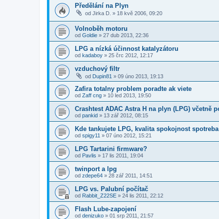
Předělání na Plyn
od
Jirka D.
»
18 kvě 2006, 09:20
Volnoběh motoru
od
Goldie
»
27 dub 2013, 22:36
LPG a nízká účinnost katalyzátoru
od
kadaboy
»
25 črc 2012, 12:17
vzduchový filtr
od
Dupin81
»
09 úno 2013, 19:13
Zafira totalny problem poradte ak viete
od
Zaff cng
»
10 led 2013, 19:50
Crashtest ADAC Astra H na plyn (LPG) včetně p
od
pankid
»
13 zář 2012, 08:15
Kde tankujete LPG, kvalita spokojnost spotreba
od
spigy11
»
07 úno 2012, 15:21
LPG Tartarini firmware?
od
Pavlis
»
17 lis 2011, 19:04
twinport a lpg
od
zdepe64
»
28 zář 2011, 14:51
LPG vs. Palubní počítač
od
Rabbit_Z22SE
»
24 lis 2011, 22:12
Flash Lube-zapojení
od
denizuko
»
01 srp 2011, 21:57