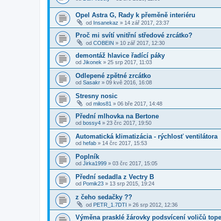
Opel Astra G, Rady k přeměně interiéru
od
Insanekaz
»
14 zář 2017, 23:37
Proč mi svítí vnitřní středové zrcátko?
od
COBEIN
»
10 zář 2017, 12:30
demontáž hlavice řadící páky
od
Jikonek
»
25 srp 2017, 11:03
Odlepené zpětné zrcátko
od
Sasakr
»
09 kvě 2016, 16:08
Stresny nosic
od
milos81
»
06 bře 2017, 14:48
Přední mlhovka na Bertone
od
bossy4
»
23 črc 2017, 19:50
Automatická klimatizácia - rýchlosť ventilátora
od
hefab
»
14 črc 2017, 15:53
Poplník
od
Jirka1999
»
03 črc 2017, 15:05
Přední sedadla z Vectry B
od
Pomik23
»
13 srp 2015, 19:24
z čeho sedačky ??
od
PETR_1.7DTI
»
26 srp 2012, 12:36
Výměna prasklé žárovky podsvícení voličů tope