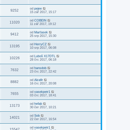
od
pejee
9252
15 zář 2017, 15:17
od
COBEIN
11020
11 zář 2017, 19:12
od
Marťasek
9412
25 srp 2017, 15:30
od
HerryCZ
13195
10 srp 2017, 06:08
od
Luboš X17DTL
10226
28 črc 2017, 06:18
od
hansdob
7632
23 črc 2017, 22:42
od
Alzafir
8882
16 črc 2017, 20:08
od
vasekpetr1
7655
03 črc 2017, 18:41
od
hefab
13173
30 čer 2017, 10:21
od
Sob
14021
22 čer 2017, 16:54
od
vasekpetr1
15547