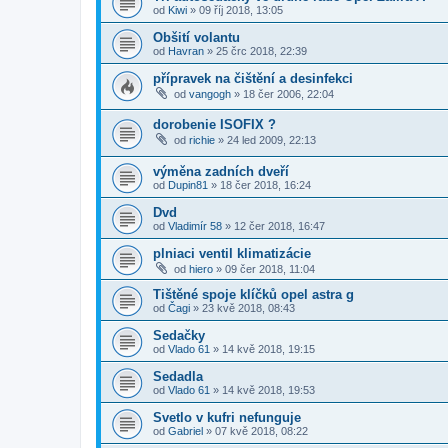
od
Kiwi
»
09 říj 2018, 13:05
Obšití volantu
od
Havran
»
25 črc 2018, 22:39
přípravek na čištění a desinfekci
od
vangogh
»
18 čer 2006, 22:04
dorobenie ISOFIX ?
od
richie
»
24 led 2009, 22:13
výměna zadních dveří
od
Dupin81
»
18 čer 2018, 16:24
Dvd
od
Vladimír 58
»
12 čer 2018, 16:47
plniaci ventil klimatizácie
od
hiero
»
09 čer 2018, 11:04
Tištěné spoje klíčků opel astra g
od
Čagi
»
23 kvě 2018, 08:43
Sedačky
od
Vlado 61
»
14 kvě 2018, 19:15
Sedadla
od
Vlado 61
»
14 kvě 2018, 19:53
Svetlo v kufri nefunguje
od
Gabriel
»
07 kvě 2018, 08:22