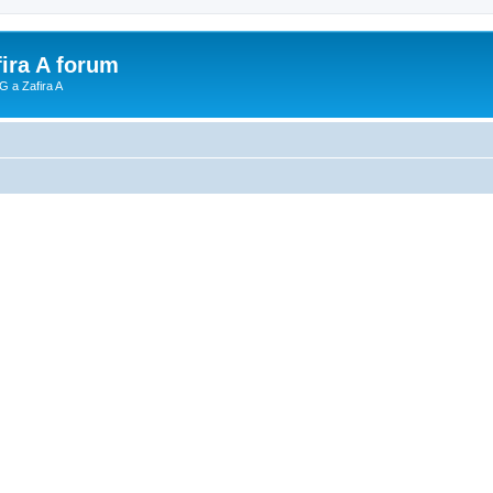
fira A forum
G a Zafira A