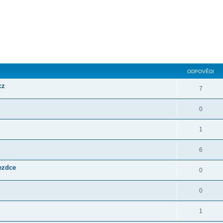
ilé hledání
ODPOVĚDI
cz
7
0
1
6
jezdce
0
0
1