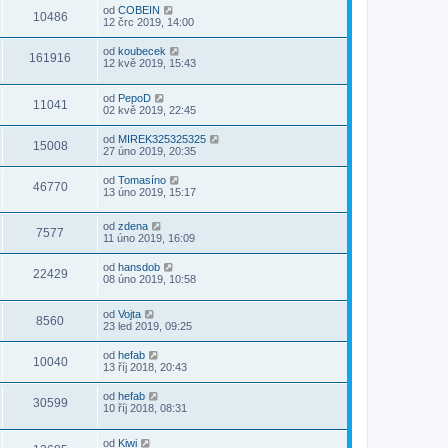
od
COBEIN
10486
12 črc 2019, 14:00
od
koubecek
161916
12 kvě 2019, 15:43
od
PepoD
11041
02 kvě 2019, 22:45
od
MIREK325325325
15008
27 úno 2019, 20:35
od
Tomasíno
46770
13 úno 2019, 15:17
od
zdena
7577
11 úno 2019, 16:09
od
hansdob
22429
08 úno 2019, 10:58
od
Vojta
8560
23 led 2019, 09:25
od
hefab
10040
13 říj 2018, 20:43
od
hefab
30599
10 říj 2018, 08:31
od
Kiwi