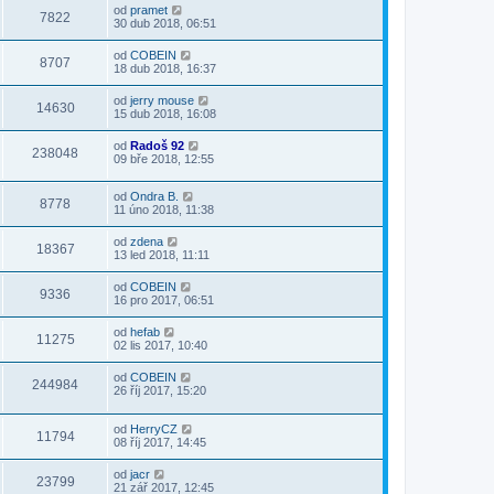
od
pramet
7822
30 dub 2018, 06:51
od
COBEIN
8707
18 dub 2018, 16:37
od
jerry mouse
14630
15 dub 2018, 16:08
od
Radoš 92
238048
09 bře 2018, 12:55
od
Ondra B.
8778
11 úno 2018, 11:38
od
zdena
18367
13 led 2018, 11:11
od
COBEIN
9336
16 pro 2017, 06:51
od
hefab
11275
02 lis 2017, 10:40
od
COBEIN
244984
26 říj 2017, 15:20
od
HerryCZ
11794
08 říj 2017, 14:45
od
jacr
23799
21 zář 2017, 12:45