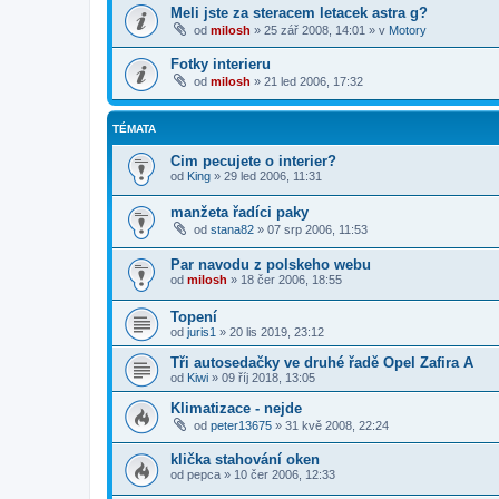
Meli jste za steracem letacek astra g?
od
milosh
»
25 zář 2008, 14:01
» v
Motory
Fotky interieru
od
milosh
»
21 led 2006, 17:32
TÉMATA
Cim pecujete o interier?
od
King
»
29 led 2006, 11:31
manžeta řadíci paky
od
stana82
»
07 srp 2006, 11:53
Par navodu z polskeho webu
od
milosh
»
18 čer 2006, 18:55
Topení
od
juris1
»
20 lis 2019, 23:12
Tři autosedačky ve druhé řadě Opel Zafira A
od
Kiwi
»
09 říj 2018, 13:05
Klimatizace - nejde
od
peter13675
»
31 kvě 2008, 22:24
klička stahování oken
od
pepca
»
10 čer 2006, 12:33