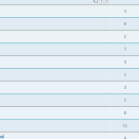
1
2
3
8
2
7
3
1
3
1
8
11
ní
8