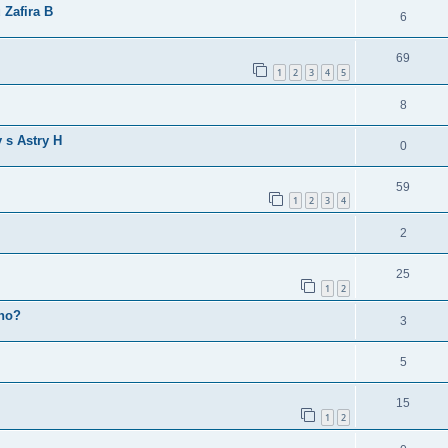
 Zafira B
6
69
1
2
3
4
5
8
 s Astry H
0
59
1
2
3
4
2
25
1
2
ého?
3
5
15
1
2