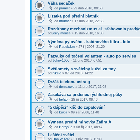
Váha sedaček
od
pramet
»
29 dub 2018, 08:50
Lízátka pod přední blatník
od
hrubost
»
17 dub 2018, 22:56
Rozdrbany mechanizmus el. sťahovania predýc
od
jerry mouse
»
15 dub 2018, 16:08
Výměna pylového - kabinového filtru - foto
od
Radek.km
»
27 říj 2006, 21:20
Pazvuky od točení volantem - auto po servisu
od
Johny1000
»
11 úno 2018, 07:51
Světlomety a světelný kužel za tmy
od
nikeid
»
07 led 2018, 14:22
Držák telefonu astra g
od
denis.owc
»
11 pro 2017, 21:08
Zasekáva sa prstenec rýchlostnej páky
od
hefab
»
25 říj 2017, 08:48
"Sklápěcí" klíč do zapalování
od
kulda
»
09 zář 2006, 11:48
Vymena predni mlhovky Zafira A
od
HerryCZ
»
08 říj 2017, 08:47
Leštění světel
od
Dan Veselý
»
31 bře 2016, 11:09