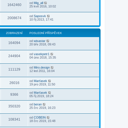
od
Mig_all
1642460
25 kvě 2016, 10:02
od
Saposvk
2008674
10 říj 2013, 17:41
ZOBRAZENÍ
POSLEDNÍ PŘÍSPĚVEK
od
wisastar
164094
20 bře 2018, 09:43
od
vasekpetr1
244904
04 úno 2018, 15:35
od
Miro.design
111129
12 led 2011, 16:04
od
Marťasek
26016
19 pro 2019, 11:50
od
Marťasek
9366
05 říj 2019, 18:24
od
beran
350320
25 črc 2019, 16:23
od
COBEIN
108341
18 črc 2019, 15:48