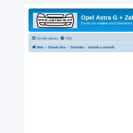
Opel Astra G + Za
Forum pro majitele vozů Opel Astra 
Rychlé odkazy
FAQ
Web
Obsah fóra
Technika
Interiér a exteriér