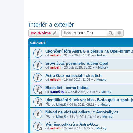
Interiér a exteriér
Hledat
Pokroč
Nové téma
OZNÁMENÍ
Ukončení fóra Astra G a přesun na Opel-forum.
od
milosh
»
31 bře 2020, 14:11
» v
Pokec
Srovnávač povinného ručení Opel
od
milosh
»
23 dub 2019, 15:32
» v
Motory
Astra-G.cz na sociálních sítích
od
milosh
»
19 led 2013, 11:05
» v
Motory
Black list - černá listina
od
Radoš 92
»
30 zář 2012, 20:45
» v
Motory
Identifikační štítek vozidla - B-sloupek u spolu
od
Mike.S
»
06 lis 2011, 09:11
» v
Motory
Návod na vložení odkazu z Autokelly.cz
od
Mike.S
»
14 zář 2011, 16:44
» v
Motory
Výměna odkazů s Astra-G.cz
od
milosh
»
24 led 2011, 15:12
» v
Motory