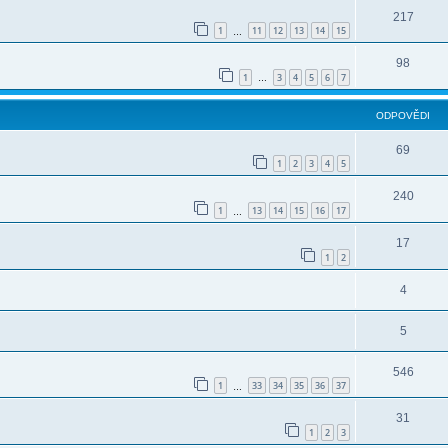
217
1
11
12
13
14
15
…
98
1
3
4
5
6
7
…
ODPOVĚDI
69
1
2
3
4
5
240
1
13
14
15
16
17
…
17
1
2
4
5
546
1
33
34
35
36
37
…
31
1
2
3