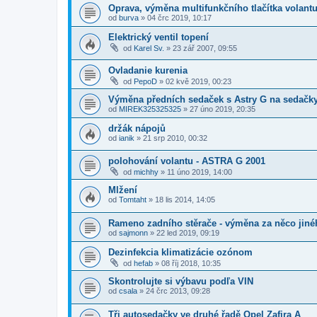
Oprava, výměna multifunkčního tlačítka volantu
od
burva
»
04 črc 2019, 10:17
Elektrický ventil topení
od
Karel Sv.
»
23 zář 2007, 09:55
Ovladanie kurenia
od
PepoD
»
02 kvě 2019, 00:23
Výměna předních sedaček s Astry G na sedačky
od
MIREK325325325
»
27 úno 2019, 20:35
držák nápojů
od
ianik
»
21 srp 2010, 00:32
polohování volantu - ASTRA G 2001
od
michhy
»
11 úno 2019, 14:00
Mlžení
od
Tomtaht
»
18 lis 2014, 14:05
Rameno zadního stěrače - výměna za něco jin
od
sajmonn
»
22 led 2019, 09:19
Dezinfekcia klimatizácie ozónom
od
hefab
»
08 říj 2018, 10:35
Skontrolujte si výbavu podľa VIN
od
csala
»
24 črc 2013, 09:28
Tři autosedačky ve druhé řadě Opel Zafira A