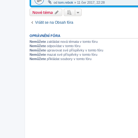
od
tom.rebok
»
11 čer 2017, 22:28
Nové téma
Vrátit se na Obsah fóra
OPRÁVNĚNÍ FÓRA
Nemůžete
zakládat nová témata v tomto fóru
Nemůžete
odpovídat v tomto fóru
Nemůžete
upravovat své příspěvky v tomto fóru
Nemůžete
mazat své příspěvky v tomto fóru
Nemůžete
přikládat soubory v tomto fóru