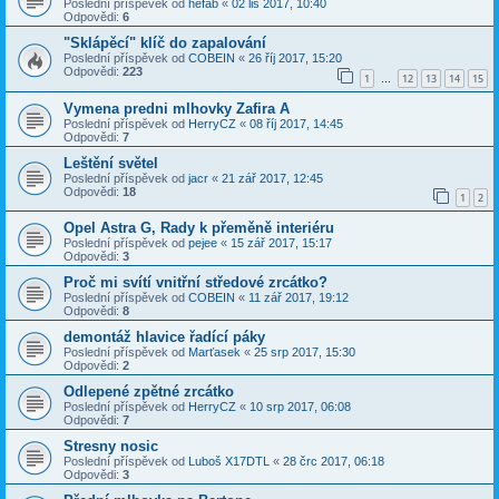
Poslední příspěvek od
hefab
«
02 lis 2017, 10:40
Odpovědi:
6
"Sklápěcí" klíč do zapalování
Poslední příspěvek od
COBEIN
«
26 říj 2017, 15:20
Odpovědi:
223
1
12
13
14
15
…
Vymena predni mlhovky Zafira A
Poslední příspěvek od
HerryCZ
«
08 říj 2017, 14:45
Odpovědi:
7
Leštění světel
Poslední příspěvek od
jacr
«
21 zář 2017, 12:45
Odpovědi:
18
1
2
Opel Astra G, Rady k přeměně interiéru
Poslední příspěvek od
pejee
«
15 zář 2017, 15:17
Odpovědi:
3
Proč mi svítí vnitřní středové zrcátko?
Poslední příspěvek od
COBEIN
«
11 zář 2017, 19:12
Odpovědi:
8
demontáž hlavice řadící páky
Poslední příspěvek od
Marťasek
«
25 srp 2017, 15:30
Odpovědi:
2
Odlepené zpětné zrcátko
Poslední příspěvek od
HerryCZ
«
10 srp 2017, 06:08
Odpovědi:
7
Stresny nosic
Poslední příspěvek od
Luboš X17DTL
«
28 črc 2017, 06:18
Odpovědi:
3