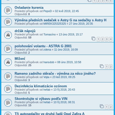
1
2
3
4
5
Ovladanie kurenia
Poslední příspěvek od
PepoD
«
02 kvě 2019, 22:45
Odpovědi:
8
Výměna předních sedaček s Astry G na sedačky s Astry H
Poslední příspěvek od
MIREK325325325
«
27 úno 2019, 20:35
držák nápojů
Poslední příspěvek od
Tomasíno
«
13 úno 2019, 15:17
Odpovědi:
59
1
2
3
4
polohování volantu - ASTRA G 2001
Poslední příspěvek od
zdena
«
11 úno 2019, 16:09
Odpovědi:
2
Mlžení
Poslední příspěvek od
hansdob
«
08 úno 2019, 10:58
Odpovědi:
25
1
2
Rameno zadního stěrače - výměna za něco jiného?
Poslední příspěvek od
Vojta
«
23 led 2019, 09:25
Odpovědi:
3
Dezinfekcia klimatizácie ozónom
Poslední příspěvek od
hefab
«
13 říj 2018, 20:43
Odpovědi:
5
Skontrolujte si výbavu podľa VIN
Poslední příspěvek od
hefab
«
10 říj 2018, 08:31
Odpovědi:
15
1
2
Tři autosedačky ve druhé řadě Opel Zafira A