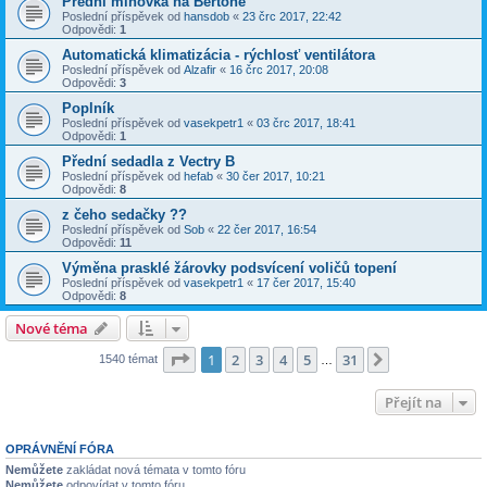
Přední mlhovka na Bertone
Poslední příspěvek od
hansdob
«
23 črc 2017, 22:42
Odpovědi:
1
Automatická klimatizácia - rýchlosť ventilátora
Poslední příspěvek od
Alzafir
«
16 črc 2017, 20:08
Odpovědi:
3
Poplník
Poslední příspěvek od
vasekpetr1
«
03 črc 2017, 18:41
Odpovědi:
1
Přední sedadla z Vectry B
Poslední příspěvek od
hefab
«
30 čer 2017, 10:21
Odpovědi:
8
z čeho sedačky ??
Poslední příspěvek od
Sob
«
22 čer 2017, 16:54
Odpovědi:
11
Výměna prasklé žárovky podsvícení voličů topení
Poslední příspěvek od
vasekpetr1
«
17 čer 2017, 15:40
Odpovědi:
8
Nové téma
Stránka
1
z
31
1
2
3
4
5
31
Další
1540 témat
…
Přejít na
OPRÁVNĚNÍ FÓRA
Nemůžete
zakládat nová témata v tomto fóru
Nemůžete
odpovídat v tomto fóru