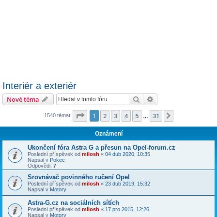
Interiér a exteriér
Hledat
Pokročilé hledání
Nové téma
Stránka
1
z
31
1
2
3
4
5
31
Další
1540 témat
…
Oznámení
Ukončení fóra Astra G a přesun na Opel-forum.cz
Poslední příspěvek od
milosh
«
04 dub 2020, 10:35
Napsal v
Pokec
Odpovědi:
7
Srovnávač povinného ručení Opel
Poslední příspěvek od
milosh
«
23 dub 2019, 15:32
Napsal v
Motory
Astra-G.cz na sociálních sítích
Poslední příspěvek od
milosh
«
17 pro 2015, 12:26
Napsal v
Motory