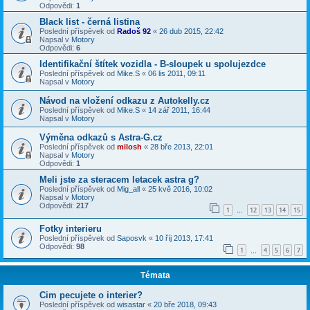
Odpovědi:
1
Black list - černá listina
Poslední příspěvek od
Radoš 92
«
26 dub 2015, 22:42
Napsal v
Motory
Odpovědi:
6
Identifikační štítek vozidla - B-sloupek u spolujezdce
Poslední příspěvek od
Mike.S
«
06 lis 2011, 09:11
Napsal v
Motory
Návod na vložení odkazu z Autokelly.cz
Poslední příspěvek od
Mike.S
«
14 zář 2011, 16:44
Napsal v
Motory
Výměna odkazů s Astra-G.cz
Poslední příspěvek od
milosh
«
28 bře 2013, 22:01
Napsal v
Motory
Odpovědi:
1
Meli jste za steracem letacek astra g?
Poslední příspěvek od
Mig_all
«
25 kvě 2016, 10:02
Napsal v
Motory
Odpovědi:
217
1
12
13
14
15
…
Fotky interieru
Poslední příspěvek od
Saposvk
«
10 říj 2013, 17:41
Odpovědi:
98
1
4
5
6
7
…
Témata
Cim pecujete o interier?
Poslední příspěvek od
wisastar
«
20 bře 2018, 09:43