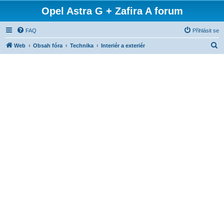
Opel Astra G + Zafira A forum
FAQ
Přihlásit se
H
Web
Obsah fóra
Technika
Interiér a exteriér
l
e
d
a
t