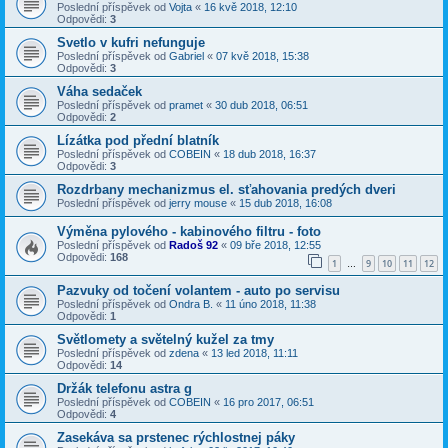
Poslední příspěvek od
Vojta
«
16 kvě 2018, 12:10
Odpovědi:
3
Svetlo v kufri nefunguje
Poslední příspěvek od
Gabriel
«
07 kvě 2018, 15:38
Odpovědi:
3
Váha sedaček
Poslední příspěvek od
pramet
«
30 dub 2018, 06:51
Odpovědi:
2
Lízátka pod přední blatník
Poslední příspěvek od
COBEIN
«
18 dub 2018, 16:37
Odpovědi:
3
Rozdrbany mechanizmus el. sťahovania predých dveri
Poslední příspěvek od
jerry mouse
«
15 dub 2018, 16:08
Výměna pylového - kabinového filtru - foto
Poslední příspěvek od
Radoš 92
«
09 bře 2018, 12:55
Odpovědi:
168
1
9
10
11
12
…
Pazvuky od točení volantem - auto po servisu
Poslední příspěvek od
Ondra B.
«
11 úno 2018, 11:38
Odpovědi:
1
Světlomety a světelný kužel za tmy
Poslední příspěvek od
zdena
«
13 led 2018, 11:11
Odpovědi:
14
Držák telefonu astra g
Poslední příspěvek od
COBEIN
«
16 pro 2017, 06:51
Odpovědi:
4
Zasekáva sa prstenec rýchlostnej páky