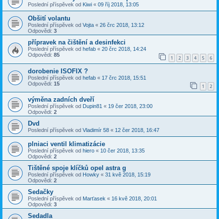
Poslední příspěvek od
Kiwi
«
09 říj 2018, 13:05
Obšití volantu
Poslední příspěvek od
Vojta
«
26 črc 2018, 13:12
Odpovědi:
3
přípravek na čištění a desinfekci
Poslední příspěvek od
hefab
«
20 črc 2018, 14:24
Odpovědi:
85
1
2
3
4
5
6
dorobenie ISOFIX ?
Poslední příspěvek od
hefab
«
17 črc 2018, 15:51
Odpovědi:
15
1
2
výměna zadních dveří
Poslední příspěvek od
Dupin81
«
19 čer 2018, 23:00
Odpovědi:
2
Dvd
Poslední příspěvek od
Vladimír 58
«
12 čer 2018, 16:47
plniaci ventil klimatizácie
Poslední příspěvek od
hiero
«
10 čer 2018, 13:35
Odpovědi:
2
Tištěné spoje klíčků opel astra g
Poslední příspěvek od
Howky
«
31 kvě 2018, 15:19
Odpovědi:
2
Sedačky
Poslední příspěvek od
Marťasek
«
16 kvě 2018, 20:01
Odpovědi:
3
Sedadla