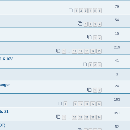
79
1
2
3
4
5
6
54
1
2
3
4
15
1
2
219
1
11
12
13
14
15
…
1.6 16V
41
1
2
3
3
hanger
24
1
2
193
1
9
10
11
12
13
…
r. 21
351
1
20
21
22
23
24
…
DT)
52