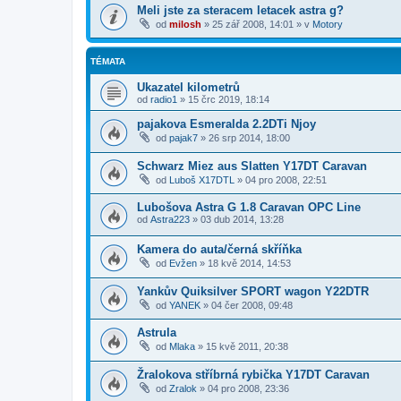
Meli jste za steracem letacek astra g?
od
milosh
»
25 zář 2008, 14:01
» v
Motory
TÉMATA
Ukazatel kilometrů
od
radio1
»
15 črc 2019, 18:14
pajakova Esmeralda 2.2DTi Njoy
od
pajak7
»
26 srp 2014, 18:00
Schwarz Miez aus Slatten Y17DT Caravan
od
Luboš X17DTL
»
04 pro 2008, 22:51
Lubošova Astra G 1.8 Caravan OPC Line
od
Astra223
»
03 dub 2014, 13:28
Kamera do auta/černá skříňka
od
Evžen
»
18 kvě 2014, 14:53
Yankův Quiksilver SPORT wagon Y22DTR
od
YANEK
»
04 čer 2008, 09:48
Astrula
od
Mlaka
»
15 kvě 2011, 20:38
Žralokova stříbrná rybička Y17DT Caravan
od
Zralok
»
04 pro 2008, 23:36