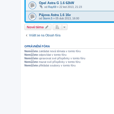
Opel Astra G 1.6 62kW
od
Ray69
»
22 led 2013, 21:23
Pájova Astra 1.6 16v
od
Storm.5
»
05 dub 2013, 16:00
Nové téma
Vrátit se na Obsah fóra
OPRÁVNĚNÍ FÓRA
Nemůžete
zakládat nová témata v tomto fóru
Nemůžete
odpovídat v tomto fóru
Nemůžete
upravovat své příspěvky v tomto fóru
Nemůžete
mazat své příspěvky v tomto fóru
Nemůžete
přikládat soubory v tomto fóru