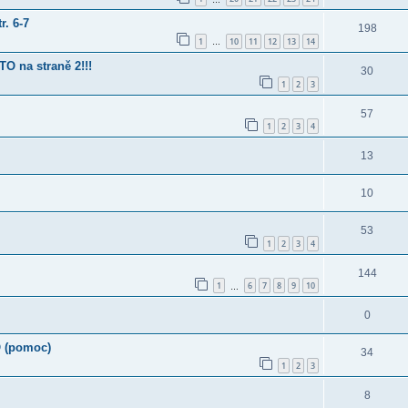
r. 6-7
198
1
10
11
12
13
14
…
 na straně 2!!!
30
1
2
3
57
1
2
3
4
13
10
53
1
2
3
4
144
1
6
7
8
9
10
…
0
O (pomoc)
34
1
2
3
8