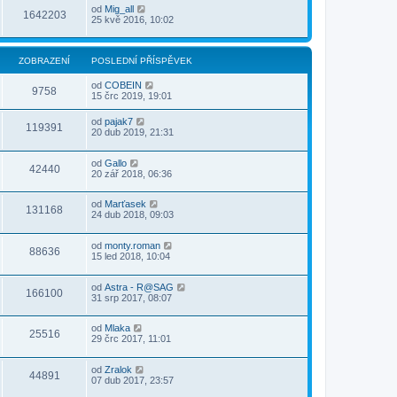
od
Mig_all
1642203
25 kvě 2016, 10:02
ZOBRAZENÍ
POSLEDNÍ PŘÍSPĚVEK
od
COBEIN
9758
15 črc 2019, 19:01
od
pajak7
119391
20 dub 2019, 21:31
od
Gallo
42440
20 zář 2018, 06:36
od
Marťasek
131168
24 dub 2018, 09:03
od
monty.roman
88636
15 led 2018, 10:04
od
Astra - R@SAG
166100
31 srp 2017, 08:07
od
Mlaka
25516
29 črc 2017, 11:01
od
Zralok
44891
07 dub 2017, 23:57