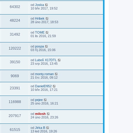
od
Joska
64302
10 bře 2017, 19:52
od
Hribek
48224
28 úno 2017, 18:53
od
TOME
31492
01 lis 2016, 21:59
od
pospa
120222
03 říj 2016, 15:06
od
Luboš X17DTL
39150
23 srp 2016, 13:45
od
monty.roman
9069
21 črc 2016, 09:12
od
DanielD952
23391
10 bře 2016, 17:21
od
pejee
116988
25 úno 2016, 16:21
od
milosh
207917
24 úno 2016, 23:26
od
Jirka B
61515
13 led 2016, 19:26