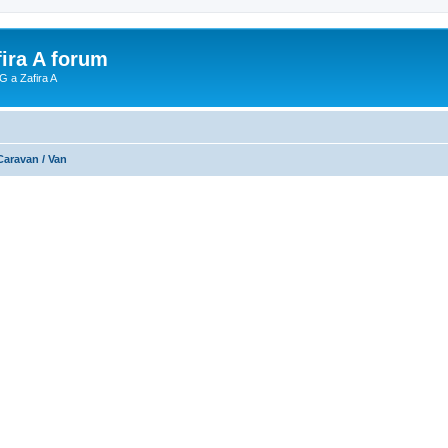
fira A forum
G a Zafira A
Caravan / Van