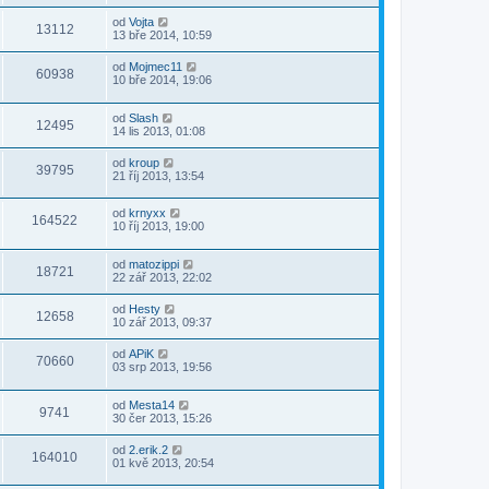
od
Vojta
13112
13 bře 2014, 10:59
od
Mojmec11
60938
10 bře 2014, 19:06
od
Slash
12495
14 lis 2013, 01:08
od
kroup
39795
21 říj 2013, 13:54
od
krnyxx
164522
10 říj 2013, 19:00
od
matozippi
18721
22 zář 2013, 22:02
od
Hesty
12658
10 zář 2013, 09:37
od
APiK
70660
03 srp 2013, 19:56
od
Mesta14
9741
30 čer 2013, 15:26
od
2.erik.2
164010
01 kvě 2013, 20:54