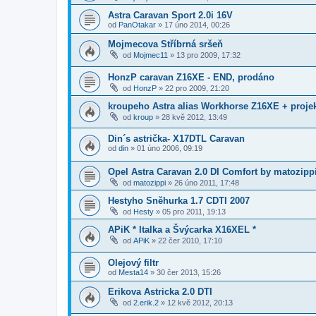
Astra Caravan Sport 2.0i 16V
od
PanOtakar
»
17 úno 2014, 00:26
Mojmecova Stříbrná sršeň
od
Mojmec11
»
13 pro 2009, 17:32
HonzP caravan Z16XE - END, prodáno
od
HonzP
»
22 pro 2009, 21:20
kroupeho Astra alias Workhorse Z16XE + projek
od
kroup
»
28 kvě 2012, 13:49
Din´s astrička- X17DTL Caravan
od
din
»
01 úno 2006, 09:19
Opel Astra Caravan 2.0 DI Comfort by matozipp
od
matozippi
»
26 úno 2011, 17:48
Hestyho Sněhurka 1.7 CDTI 2007
od
Hesty
»
05 pro 2011, 19:13
APiK * Italka a Švýcarka X16XEL *
od
APiK
»
22 čer 2010, 17:10
Olejový filtr
od
Mesta14
»
30 čer 2013, 15:26
Erikova Astricka 2.0 DTI
od
2.erik.2
»
12 kvě 2012, 20:13