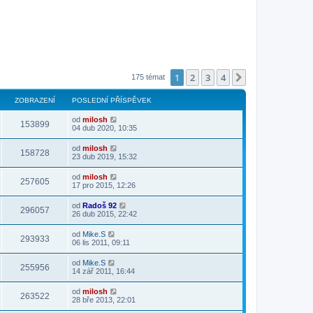
1
2
3
4
Další
175 témat
ZOBRAZENÍ
POSLEDNÍ PŘÍSPĚVEK
od
milosh
153899
04 dub 2020, 10:35
od
milosh
158728
23 dub 2019, 15:32
od
milosh
257605
17 pro 2015, 12:26
od
Radoš 92
296057
26 dub 2015, 22:42
od
Mike.S
293933
06 lis 2011, 09:11
od
Mike.S
255956
14 zář 2011, 16:44
od
milosh
263522
28 bře 2013, 22:01