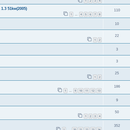
1
2
3
4
 1.3 51kw(2005)
110
1
4
5
6
7
8
…
10
22
1
2
3
3
25
1
2
186
1
9
10
11
12
13
…
9
50
1
2
3
4
352
1
20
21
22
23
24
…