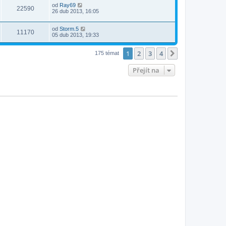
od
Ray69
22590
26 dub 2013, 16:05
od
Storm.5
11170
05 dub 2013, 19:33
1
2
3
4
Další
175 témat
Přejít na