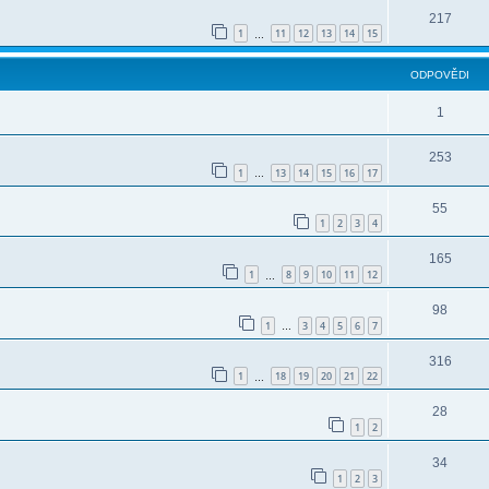
217
1
11
12
13
14
15
…
ODPOVĚDI
1
253
1
13
14
15
16
17
…
55
1
2
3
4
165
1
8
9
10
11
12
…
98
1
3
4
5
6
7
…
316
1
18
19
20
21
22
…
28
1
2
34
1
2
3