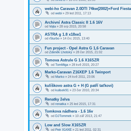
webi-ho Caravan 2.0DTI 74kw(2002)+Ford Fiesta
od
webi
»
29 led 2011, 17:13
Archivní Astra Classic II 1.6 16V
od
Vojta
»
28 srp 2015, 20:58
ASTRA g 1.8 x18xe1
od
r5turbo
»
14 črc 2015, 13:40
Fun project - Opel Astra G 1,6 Caravan
od
Zdeněk Lhotský
»
28 čer 2015, 21:02
Tomova Astrule G 1.6 X16SZR
od
TomMiga
»
28 kvě 2015, 20:27
Marko-Caravan Z16XEP 1.6 Twinport
od
Marko
»
24 kvě 2011, 23:06
kulíškovo astra G + H (G patří taťkovi)
od
kulisek91
»
23 čer 2010, 20:34
Renatky želva
od
renatka
»
25 led 2015, 17:31
Tomkova nádhera - 1.6 16v
od
DJTommek
»
10 zář 2013, 21:47
Low and Slow X16SZR
od
Petr X14XE
»
21 led 2011, 02:31