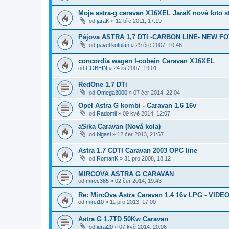
Moje astra-g caravan X16XEL JaraK nové foto st
od
jaraK
»
12 bře 2011, 17:19
Pájova ASTRA 1,7 DTI -CARBON LINE- NEW FOTO
od
pavel kotulán
»
29 črc 2007, 10:46
concordia wagen I-cobein Caravan X16XEL
od
COBEIN
»
24 lis 2007, 19:01
RedOne 1.7 DTi
od
Omega3000
»
07 čer 2014, 22:04
Opel Astra G kombi - Caravan 1.6 16v
od
Radomil
»
09 kvě 2014, 12:07
aSika Caravan (Nová kola)
od
bigasi
»
12 čer 2013, 21:57
Astra 1.7 CDTI Caravan 2003 OPC line
od
RomanK
»
31 pro 2008, 18:12
MIRCOVA ASTRA G CARAVAN
od
mirec385
»
02 čer 2014, 19:43
Re: MircOva Astra Caravan 1.4 16v LPG - VIDE
od
mirci10
»
11 pro 2013, 17:00
Astra G 1.7TD 50Kw Caravan
od
juraj20
»
07 kvě 2014, 20:06