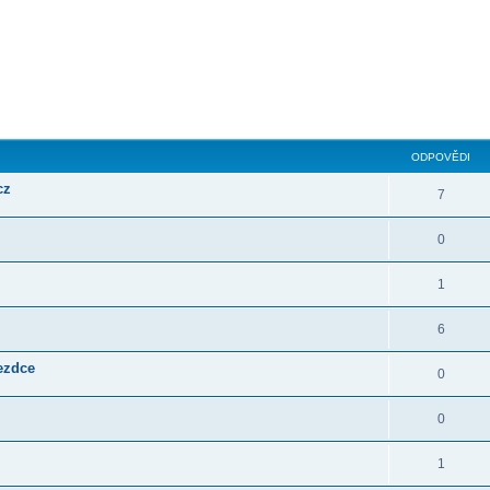
ilé hledání
ODPOVĚDI
cz
7
0
1
6
jezdce
0
0
1