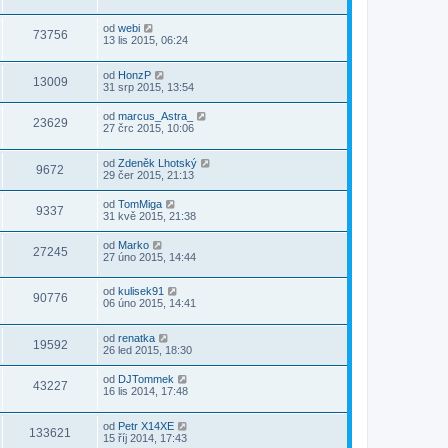
od
webi
73756
13 lis 2015, 06:24
od
HonzP
13009
31 srp 2015, 13:54
od
marcus_Astra_
23629
27 črc 2015, 10:06
od
Zdeněk Lhotský
9672
29 čer 2015, 21:13
od
TomMiga
9337
31 kvě 2015, 21:38
od
Marko
27245
27 úno 2015, 14:44
od
kulisek91
90776
06 úno 2015, 14:41
od
renatka
19592
26 led 2015, 18:30
od
DJTommek
43227
16 lis 2014, 17:48
od
Petr X14XE
133621
15 říj 2014, 17:43