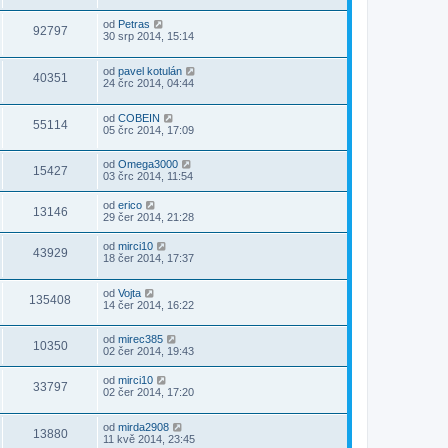
od
Petras
92797
30 srp 2014, 15:14
od
pavel kotulán
40351
24 črc 2014, 04:44
od
COBEIN
55114
05 črc 2014, 17:09
od
Omega3000
15427
03 črc 2014, 11:54
od
erico
13146
29 čer 2014, 21:28
od
mirci10
43929
18 čer 2014, 17:37
od
Vojta
135408
14 čer 2014, 16:22
od
mirec385
10350
02 čer 2014, 19:43
od
mirci10
33797
02 čer 2014, 17:20
od
mirda2908
13880
11 kvě 2014, 23:45