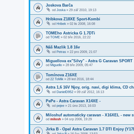
Joskova Barča
od
Joska
»
29 zář 2010, 19:13
Hribkova Z18XE Sport-Kombi
od
Hribek
»
02 lis 2008, 16:08
TOMEho Astricka G 1.7DTi
od
TOME
»
02 bře 2016, 22:22
Náš Mazlik 1.8 16v
od
Petras
»
22 pro 2009, 21:07
Miguellova ex"Silvy" - Astra G Caravan SPORT 
od
Miguello
»
28 bře 2009, 05:47
Tomínova Z16XE
od
22 ToMik
»
28 led 2016, 18:44
Astra 1,6 16V Njoy, orig. navi, digi klima, CD c
od
DanielD952
»
09 zář 2012, 16:13
PePe - Astra Caravan X14XE -
od
pejee
»
21 úno 2013, 16:03
Miloshuf automaticky caravan - X16XEL - new st
od
milosh
»
04 srp 2006, 19:29
Jirka B - Opel Astra Caravan 1.7 DTI Enjoy (Y17
od
Jirka B
»
16 črc 2008, 13:53