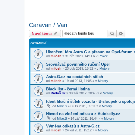
Caravan / Van
Hledat
Pokroč
Nové téma
OZNÁMENÍ
Ukončení fóra Astra G a přesun na Opel-forum.
od
milosh
»
31 bře 2020, 14:11
» v
Pokec
Srovnávač povinného ručení Opel
od
milosh
»
23 dub 2019, 15:32
» v
Motory
Astra-G.cz na sociálních sítích
od
milosh
»
19 led 2013, 11:05
» v
Motory
Black list - černá listina
od
Radoš 92
»
30 zář 2012, 20:45
» v
Motory
Identifikační štítek vozidla - B-sloupek u spolu
od
Mike.S
»
06 lis 2011, 09:11
» v
Motory
Návod na vložení odkazu z Autokelly.cz
od
Mike.S
»
14 zář 2011, 16:44
» v
Motory
Výměna odkazů s Astra-G.cz
od
milosh
»
24 led 2011, 15:12
» v
Motory