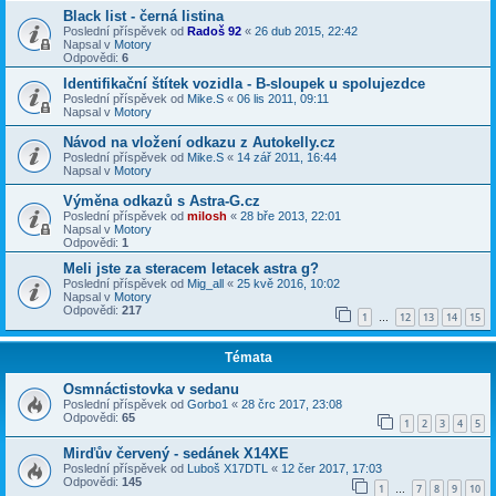
Black list - černá listina
Poslední příspěvek od
Radoš 92
«
26 dub 2015, 22:42
Napsal v
Motory
Odpovědi:
6
Identifikační štítek vozidla - B-sloupek u spolujezdce
Poslední příspěvek od
Mike.S
«
06 lis 2011, 09:11
Napsal v
Motory
Návod na vložení odkazu z Autokelly.cz
Poslední příspěvek od
Mike.S
«
14 zář 2011, 16:44
Napsal v
Motory
Výměna odkazů s Astra-G.cz
Poslední příspěvek od
milosh
«
28 bře 2013, 22:01
Napsal v
Motory
Odpovědi:
1
Meli jste za steracem letacek astra g?
Poslední příspěvek od
Mig_all
«
25 kvě 2016, 10:02
Napsal v
Motory
Odpovědi:
217
1
12
13
14
15
…
Témata
Osmnáctistovka v sedanu
Poslední příspěvek od
Gorbo1
«
28 črc 2017, 23:08
Odpovědi:
65
1
2
3
4
5
Mirďův červený - sedánek X14XE
Poslední příspěvek od
Luboš X17DTL
«
12 čer 2017, 17:03
Odpovědi:
145
1
7
8
9
10
…