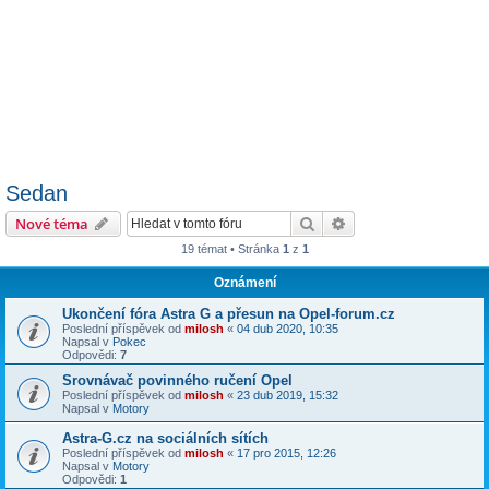
Sedan
Hledat
Pokročilé hledání
Nové téma
19 témat • Stránka
1
z
1
Oznámení
Ukončení fóra Astra G a přesun na Opel-forum.cz
Poslední příspěvek od
milosh
«
04 dub 2020, 10:35
Napsal v
Pokec
Odpovědi:
7
Srovnávač povinného ručení Opel
Poslední příspěvek od
milosh
«
23 dub 2019, 15:32
Napsal v
Motory
Astra-G.cz na sociálních sítích
Poslední příspěvek od
milosh
«
17 pro 2015, 12:26
Napsal v
Motory
Odpovědi:
1