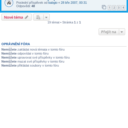
Poslední příspěvek od
babgio
«
28 bře 2007, 00:31
Odpovědi:
48
1
2
3
4
Nové téma
19 témat • Stránka
1
z
1
Přejít na
OPRÁVNĚNÍ FÓRA
Nemůžete
zakládat nová témata v tomto fóru
Nemůžete
odpovídat v tomto fóru
Nemůžete
upravovat své příspěvky v tomto fóru
Nemůžete
mazat své příspěvky v tomto fóru
Nemůžete
přikládat soubory v tomto fóru