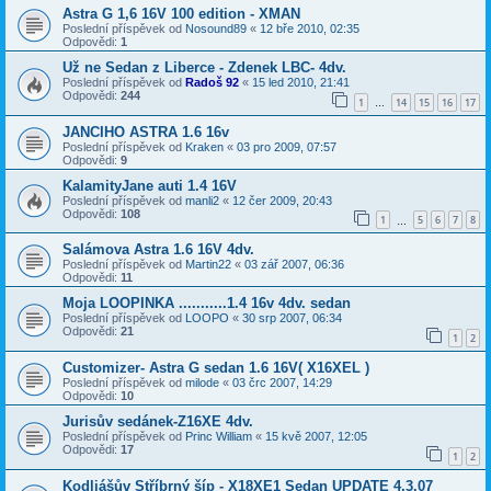
Astra G 1,6 16V 100 edition - XMAN
Poslední příspěvek od
Nosound89
«
12 bře 2010, 02:35
Odpovědi:
1
Už ne Sedan z Liberce - Zdenek LBC- 4dv.
Poslední příspěvek od
Radoš 92
«
15 led 2010, 21:41
Odpovědi:
244
1
14
15
16
17
…
JANCIHO ASTRA 1.6 16v
Poslední příspěvek od
Kraken
«
03 pro 2009, 07:57
Odpovědi:
9
KalamityJane auti 1.4 16V
Poslední příspěvek od
manli2
«
12 čer 2009, 20:43
Odpovědi:
108
1
5
6
7
8
…
Salámova Astra 1.6 16V 4dv.
Poslední příspěvek od
Martin22
«
03 zář 2007, 06:36
Odpovědi:
11
Moja LOOPINKA ...........1.4 16v 4dv. sedan
Poslední příspěvek od
LOOPO
«
30 srp 2007, 06:34
Odpovědi:
21
1
2
Customizer- Astra G sedan 1.6 16V( X16XEL )
Poslední příspěvek od
milode
«
03 črc 2007, 14:29
Odpovědi:
10
Jurisův sedánek-Z16XE 4dv.
Poslední příspěvek od
Princ William
«
15 kvě 2007, 12:05
Odpovědi:
17
1
2
Kodliášův Stříbrný šíp - X18XE1 Sedan UPDATE 4.3.07