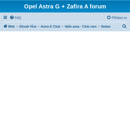
Opel Astra G + Zafira A forum
FAQ
Přihlásit se
H
Web
Obsah fóra
Astra G Club
Vaše auta - Club cars
Sedan
l
e
d
a
t