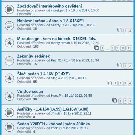
Zpožďovač interiérového osvětlení
Poslední příspěvek od
vasekpetr1
«
18 úno 2017, 13:00
Odpovědi:
1
Noblesní vrána - Astra s 1.8 X18XE1
Poslední příspěvek od
Scarfy67
«
12 srp 2016, 03:56
Odpovědi:
18
1
2
Miro.design - sem na kolech- X16XEL 4dv.
Poslední příspěvek od
monty.roman
«
10 lis 2015, 12:30
Odpovědi:
163
1
8
9
10
11
…
Zekonův sedánek
Poslední příspěvek od
Petr X14XE
«
30 bře 2013, 16:34
Odpovědi:
15
1
2
Šlačí sedan 1.4 16V (X14XE)
Poslední příspěvek od
Slag
«
29 říj 2012, 08:12
Odpovědi:
55
1
2
3
4
Vinďov sedan
Poslední příspěvek od
HonzP
«
19 zář 2012, 08:58
Odpovědi:
38
1
2
3
Astřičky - 1.4/16V(r.v.99),1.6/16V(r.v.08)
Poslední příspěvek od
J4kub
«
15 kvě 2012, 22:11
Odpovědi:
8
Sedan Y20DTH - kódové jméno Jůlinka
Poslední příspěvek od
zflek
«
09 led 2012, 21:12
Odpovědi:
4