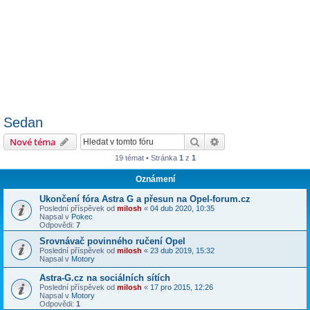
Sedan
Hledat
Pokročilé hledání
Nové téma
19 témat • Stránka
1
z
1
Oznámení
Ukončení fóra Astra G a přesun na Opel-forum.cz
Poslední příspěvek od
milosh
«
04 dub 2020, 10:35
Napsal v
Pokec
Odpovědi:
7
Srovnávač povinného ručení Opel
Poslední příspěvek od
milosh
«
23 dub 2019, 15:32
Napsal v
Motory
Astra-G.cz na sociálních sítích
Poslední příspěvek od
milosh
«
17 pro 2015, 12:26
Napsal v
Motory
Odpovědi:
1