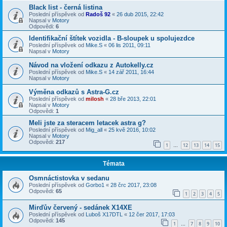
Black list - černá listina
Poslední příspěvek od
Radoš 92
«
26 dub 2015, 22:42
Napsal v
Motory
Odpovědi:
6
Identifikační štítek vozidla - B-sloupek u spolujezdce
Poslední příspěvek od
Mike.S
«
06 lis 2011, 09:11
Napsal v
Motory
Návod na vložení odkazu z Autokelly.cz
Poslední příspěvek od
Mike.S
«
14 zář 2011, 16:44
Napsal v
Motory
Výměna odkazů s Astra-G.cz
Poslední příspěvek od
milosh
«
28 bře 2013, 22:01
Napsal v
Motory
Odpovědi:
1
Meli jste za steracem letacek astra g?
Poslední příspěvek od
Mig_all
«
25 kvě 2016, 10:02
Napsal v
Motory
Odpovědi:
217
1
12
13
14
15
…
Témata
Osmnáctistovka v sedanu
Poslední příspěvek od
Gorbo1
«
28 črc 2017, 23:08
Odpovědi:
65
1
2
3
4
5
Mirďův červený - sedánek X14XE
Poslední příspěvek od
Luboš X17DTL
«
12 čer 2017, 17:03
Odpovědi:
145
1
7
8
9
10
…