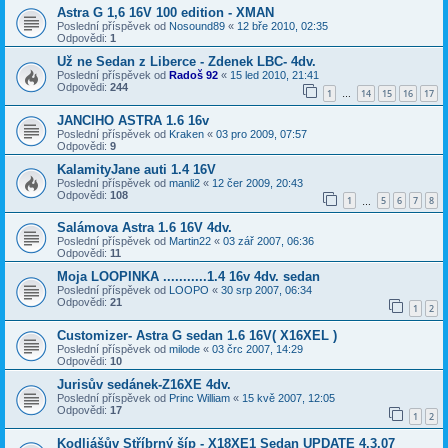
Astra G 1,6 16V 100 edition - XMAN
Poslední příspěvek od
Nosound89
«
12 bře 2010, 02:35
Odpovědi:
1
Už ne Sedan z Liberce - Zdenek LBC- 4dv.
Poslední příspěvek od
Radoš 92
«
15 led 2010, 21:41
Odpovědi:
244
1
14
15
16
17
…
JANCIHO ASTRA 1.6 16v
Poslední příspěvek od
Kraken
«
03 pro 2009, 07:57
Odpovědi:
9
KalamityJane auti 1.4 16V
Poslední příspěvek od
manli2
«
12 čer 2009, 20:43
Odpovědi:
108
1
5
6
7
8
…
Salámova Astra 1.6 16V 4dv.
Poslední příspěvek od
Martin22
«
03 zář 2007, 06:36
Odpovědi:
11
Moja LOOPINKA ...........1.4 16v 4dv. sedan
Poslední příspěvek od
LOOPO
«
30 srp 2007, 06:34
Odpovědi:
21
1
2
Customizer- Astra G sedan 1.6 16V( X16XEL )
Poslední příspěvek od
milode
«
03 črc 2007, 14:29
Odpovědi:
10
Jurisův sedánek-Z16XE 4dv.
Poslední příspěvek od
Princ William
«
15 kvě 2007, 12:05
Odpovědi:
17
1
2
Kodliášův Stříbrný šíp - X18XE1 Sedan UPDATE 4.3.07