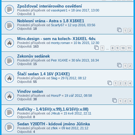
Zpožďovač interiérového osvětlení
Poslední příspěvek od
vasekpetr1
«
18 úno 2017, 13:00
Odpovědi:
1
Noblesní vrána - Astra s 1.8 X18XE1
Poslední příspěvek od
Scarfy67
«
12 srp 2016, 03:56
Odpovědi:
18
1
2
Miro.design - sem na kolech- X16XEL 4dv.
Poslední příspěvek od
monty.roman
«
10 lis 2015, 12:30
Odpovědi:
163
1
8
9
10
11
…
Zekonův sedánek
Poslední příspěvek od
Petr X14XE
«
30 bře 2013, 16:34
Odpovědi:
15
1
2
Šlačí sedan 1.4 16V (X14XE)
Poslední příspěvek od
Slag
«
29 říj 2012, 08:12
Odpovědi:
55
1
2
3
4
Vinďov sedan
Poslední příspěvek od
HonzP
«
19 zář 2012, 08:58
Odpovědi:
38
1
2
3
Astřičky - 1.4/16V(r.v.99),1.6/16V(r.v.08)
Poslední příspěvek od
J4kub
«
15 kvě 2012, 22:11
Odpovědi:
8
Sedan Y20DTH - kódové jméno Jůlinka
Poslední příspěvek od
zflek
«
09 led 2012, 21:12
Odpovědi:
4