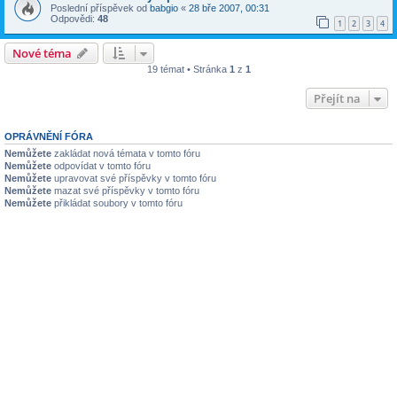
Poslední příspěvek od
babgio
«
28 bře 2007, 00:31
Odpovědi:
48
1
2
3
4
Nové téma
19 témat • Stránka
1
z
1
Přejít na
OPRÁVNĚNÍ FÓRA
Nemůžete
zakládat nová témata v tomto fóru
Nemůžete
odpovídat v tomto fóru
Nemůžete
upravovat své příspěvky v tomto fóru
Nemůžete
mazat své příspěvky v tomto fóru
Nemůžete
přikládat soubory v tomto fóru