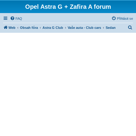
Opel Astra G + Zafira A forum
FAQ
Přihlásit se
H
Web
Obsah fóra
Astra G Club
Vaše auta - Club cars
Sedan
l
e
d
a
t