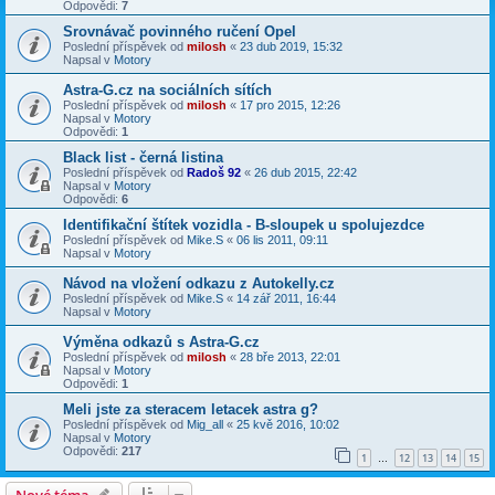
Odpovědi:
7
Srovnávač povinného ručení Opel
Poslední příspěvek od
milosh
«
23 dub 2019, 15:32
Napsal v
Motory
Astra-G.cz na sociálních sítích
Poslední příspěvek od
milosh
«
17 pro 2015, 12:26
Napsal v
Motory
Odpovědi:
1
Black list - černá listina
Poslední příspěvek od
Radoš 92
«
26 dub 2015, 22:42
Napsal v
Motory
Odpovědi:
6
Identifikační štítek vozidla - B-sloupek u spolujezdce
Poslední příspěvek od
Mike.S
«
06 lis 2011, 09:11
Napsal v
Motory
Návod na vložení odkazu z Autokelly.cz
Poslední příspěvek od
Mike.S
«
14 zář 2011, 16:44
Napsal v
Motory
Výměna odkazů s Astra-G.cz
Poslední příspěvek od
milosh
«
28 bře 2013, 22:01
Napsal v
Motory
Odpovědi:
1
Meli jste za steracem letacek astra g?
Poslední příspěvek od
Mig_all
«
25 kvě 2016, 10:02
Napsal v
Motory
Odpovědi:
217
1
12
13
14
15
…
Nové téma