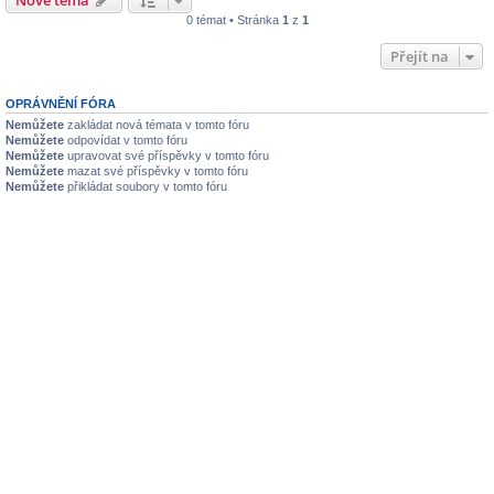
0 témat • Stránka
1
z
1
Přejít na
OPRÁVNĚNÍ FÓRA
Nemůžete
zakládat nová témata v tomto fóru
Nemůžete
odpovídat v tomto fóru
Nemůžete
upravovat své příspěvky v tomto fóru
Nemůžete
mazat své příspěvky v tomto fóru
Nemůžete
přikládat soubory v tomto fóru