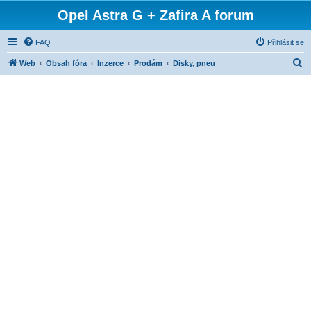
Opel Astra G + Zafira A forum
FAQ
Přihlásit se
H
Web
Obsah fóra
Inzerce
Prodám
Disky, pneu
l
e
d
a
t