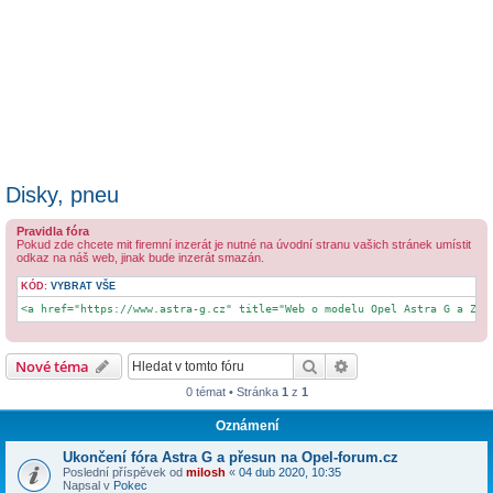
Disky, pneu
Pravidla fóra
Pokud zde chcete mit firemní inzerát je nutné na úvodní stranu vašich stránek umístit
odkaz na náš web, jinak bude inzerát smazán.
KÓD:
VYBRAT VŠE
<a href="https://www.astra-g.cz" title="Web o modelu Opel Astra G a Zaf
Hledat
Pokročilé hledání
Nové téma
0 témat • Stránka
1
z
1
Oznámení
Ukončení fóra Astra G a přesun na Opel-forum.cz
Poslední příspěvek od
milosh
«
04 dub 2020, 10:35
Napsal v
Pokec