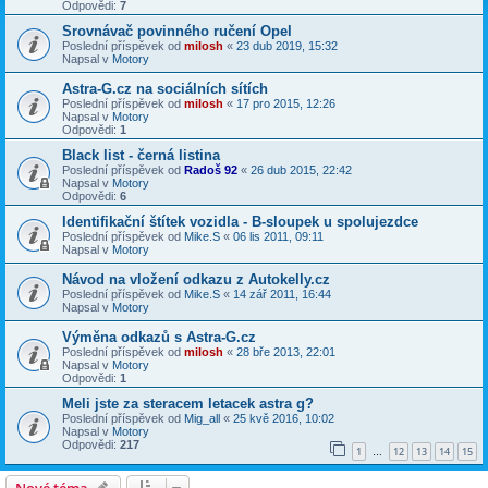
Odpovědi:
7
Srovnávač povinného ručení Opel
Poslední příspěvek od
milosh
«
23 dub 2019, 15:32
Napsal v
Motory
Astra-G.cz na sociálních sítích
Poslední příspěvek od
milosh
«
17 pro 2015, 12:26
Napsal v
Motory
Odpovědi:
1
Black list - černá listina
Poslední příspěvek od
Radoš 92
«
26 dub 2015, 22:42
Napsal v
Motory
Odpovědi:
6
Identifikační štítek vozidla - B-sloupek u spolujezdce
Poslední příspěvek od
Mike.S
«
06 lis 2011, 09:11
Napsal v
Motory
Návod na vložení odkazu z Autokelly.cz
Poslední příspěvek od
Mike.S
«
14 zář 2011, 16:44
Napsal v
Motory
Výměna odkazů s Astra-G.cz
Poslední příspěvek od
milosh
«
28 bře 2013, 22:01
Napsal v
Motory
Odpovědi:
1
Meli jste za steracem letacek astra g?
Poslední příspěvek od
Mig_all
«
25 kvě 2016, 10:02
Napsal v
Motory
Odpovědi:
217
1
12
13
14
15
…
Nové téma