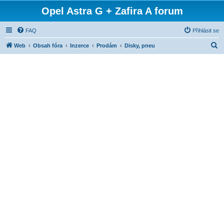
Opel Astra G + Zafira A forum
FAQ
Přihlásit se
H
Web
Obsah fóra
Inzerce
Prodám
Disky, pneu
l
e
d
a
t