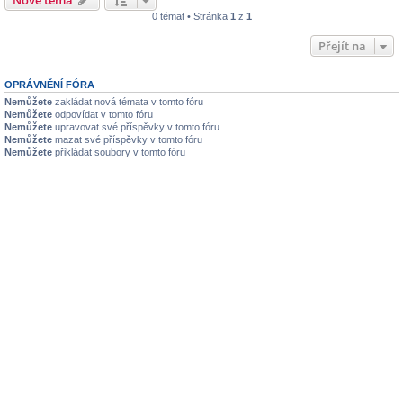
0 témat • Stránka
1
z
1
Přejít na
OPRÁVNĚNÍ FÓRA
Nemůžete
zakládat nová témata v tomto fóru
Nemůžete
odpovídat v tomto fóru
Nemůžete
upravovat své příspěvky v tomto fóru
Nemůžete
mazat své příspěvky v tomto fóru
Nemůžete
přikládat soubory v tomto fóru