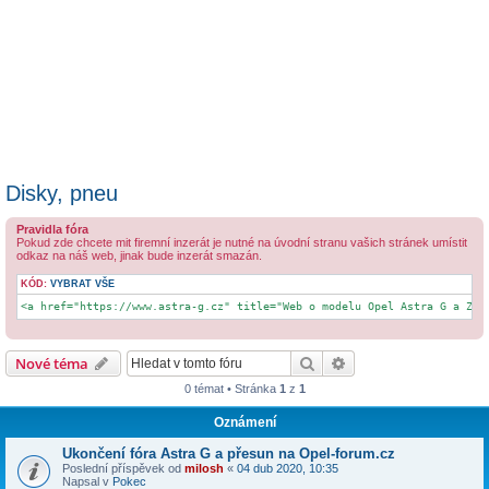
Disky, pneu
Pravidla fóra
Pokud zde chcete mit firemní inzerát je nutné na úvodní stranu vašich stránek umístit
odkaz na náš web, jinak bude inzerát smazán.
KÓD:
VYBRAT VŠE
<a href="https://www.astra-g.cz" title="Web o modelu Opel Astra G a Zaf
Hledat
Pokročilé hledání
Nové téma
0 témat • Stránka
1
z
1
Oznámení
Ukončení fóra Astra G a přesun na Opel-forum.cz
Poslední příspěvek od
milosh
«
04 dub 2020, 10:35
Napsal v
Pokec