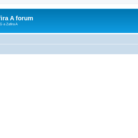
fira A forum
G a Zafira A