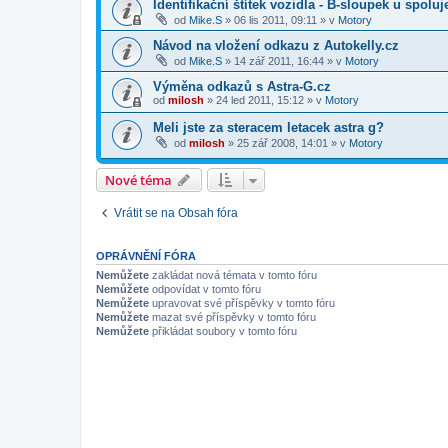
Identifikační štítek vozidla - B-sloupek u spolu
od
Mike.S
»
06 lis 2011, 09:11
» v
Motory
Návod na vložení odkazu z Autokelly.cz
od
Mike.S
»
14 zář 2011, 16:44
» v
Motory
Výměna odkazů s Astra-G.cz
od
milosh
»
24 led 2011, 15:12
» v
Motory
Meli jste za steracem letacek astra g?
od
milosh
»
25 zář 2008, 14:01
» v
Motory
Nové téma
Vrátit se na Obsah fóra
OPRÁVNĚNÍ FÓRA
Nemůžete
zakládat nová témata v tomto fóru
Nemůžete
odpovídat v tomto fóru
Nemůžete
upravovat své příspěvky v tomto fóru
Nemůžete
mazat své příspěvky v tomto fóru
Nemůžete
přikládat soubory v tomto fóru