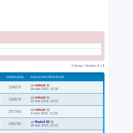
0 témat • Stránka
1
z
1
ZOBRAZENÍ
POSLEDNÍ PŘÍSPĚVEK
od
milosh
154075
04 dub 2020, 10:35
od
milosh
158878
23 dub 2019, 15:32
od
milosh
257765
17 pro 2015, 12:26
od
Radoš 92
296230
26 dub 2015, 22:42