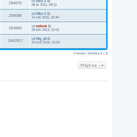
od
Mike.S
294078
06 lis 2011, 09:11
od
Mike.S
256098
14 zář 2011, 16:44
od
milosh
263666
28 bře 2013, 22:01
od
Mig_all
1642917
25 kvě 2016, 10:02
0 témat • Stránka
1
z
1
Přejít na