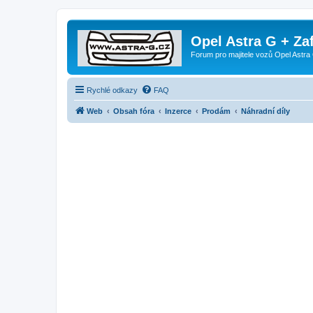
Opel Astra G + Za
Forum pro majitele vozů Opel Astra 
Rychlé odkazy
FAQ
Web
Obsah fóra
Inzerce
Prodám
Náhradní díly