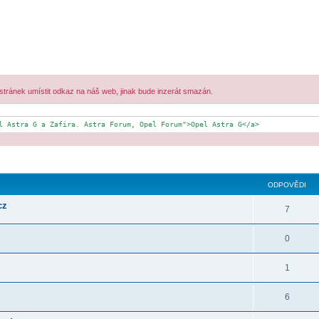
 stránek umístit odkaz na náš web, jinak bude inzerát smazán.
l Astra G a Zafira. Astra Forum, Opel Forum">Opel Astra G</a>
ilé hledání
ODPOVĚDI
cz
7
0
1
6