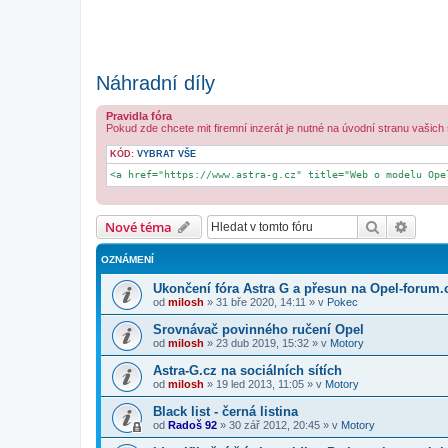
Náhradní díly
Pravidla fóra
Pokud zde chcete mit firemní inzerát je nutné na úvodní stranu vašich
KÓD:
VYBRAT VŠE
<a href="https://www.astra-g.cz" title="Web o modelu Ope
Hledat
Pokroč
Nové téma
OZNÁMENÍ
Ukončení fóra Astra G a přesun na Opel-forum.
od
milosh
»
31 bře 2020, 14:11
» v
Pokec
Srovnávač povinného ručení Opel
od
milosh
»
23 dub 2019, 15:32
» v
Motory
Astra-G.cz na sociálních sítích
od
milosh
»
19 led 2013, 11:05
» v
Motory
Black list - černá listina
od
Radoš 92
»
30 zář 2012, 20:45
» v
Motory