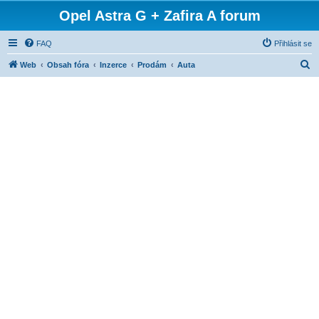
Opel Astra G + Zafira A forum
FAQ
Přihlásit se
H
Web
Obsah fóra
Inzerce
Prodám
Auta
l
e
d
a
t