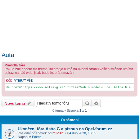
Auta
Pravidla fóra
Pokud zde chcete mit firemní inzerát je nutné na úvodní stranu vašich stránek umístit
odkaz na náš web, jinak bude inzerát smazán.
KÓD:
VYBRAT VŠE
<a href="https://www.astra-g.cz" title="Web o modelu Opel Astra G a Zaf
Hledat
Pokročilé hledání
Nové téma
0 témat • Stránka
1
z
1
Oznámení
Ukončení fóra Astra G a přesun na Opel-forum.cz
Poslední příspěvek od
milosh
«
04 dub 2020, 10:35
Napsal v
Pokec