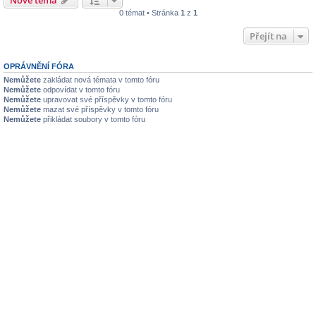
0 témat • Stránka
1
z
1
Přejít na
OPRÁVNĚNÍ FÓRA
Nemůžete
zakládat nová témata v tomto fóru
Nemůžete
odpovídat v tomto fóru
Nemůžete
upravovat své příspěvky v tomto fóru
Nemůžete
mazat své příspěvky v tomto fóru
Nemůžete
přikládat soubory v tomto fóru