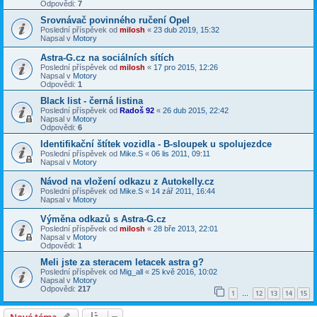
Odpovědi:
7
Srovnávač povinného ručení Opel
Poslední příspěvek od
milosh
«
23 dub 2019, 15:32
Napsal v
Motory
Astra-G.cz na sociálních sítích
Poslední příspěvek od
milosh
«
17 pro 2015, 12:26
Napsal v
Motory
Odpovědi:
1
Black list - černá listina
Poslední příspěvek od
Radoš 92
«
26 dub 2015, 22:42
Napsal v
Motory
Odpovědi:
6
Identifikační štítek vozidla - B-sloupek u spolujezdce
Poslední příspěvek od
Mike.S
«
06 lis 2011, 09:11
Napsal v
Motory
Návod na vložení odkazu z Autokelly.cz
Poslední příspěvek od
Mike.S
«
14 zář 2011, 16:44
Napsal v
Motory
Výměna odkazů s Astra-G.cz
Poslední příspěvek od
milosh
«
28 bře 2013, 22:01
Napsal v
Motory
Odpovědi:
1
Meli jste za steracem letacek astra g?
Poslední příspěvek od
Mig_all
«
25 kvě 2016, 10:02
Napsal v
Motory
Odpovědi:
217
1
12
13
14
15
…
Nové téma