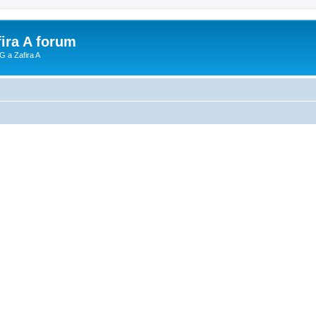
fira A forum
G a Zafira A