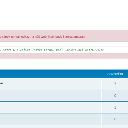
 stránek umístit odkaz na náš web, jinak bude inzerát smazán.
l Astra G a Zafira. Astra Forum, Opel Forum">Opel Astra G</a>
ilé hledání
ODPOVĚDI
cz
7
0
1
6