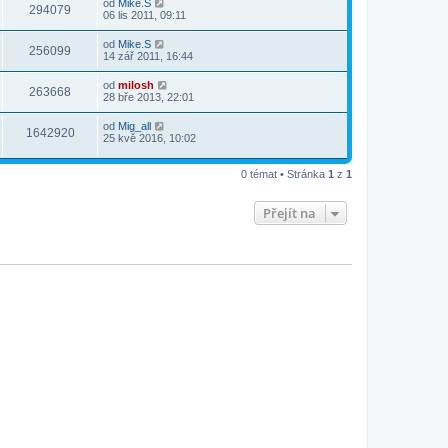
od
Mike.S
294079
06 lis 2011, 09:11
od
Mike.S
256099
14 zář 2011, 16:44
od
milosh
263668
28 bře 2013, 22:01
od
Mig_all
1642920
25 kvě 2016, 10:02
0 témat • Stránka
1
z
1
Přejít na