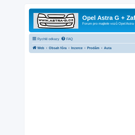
Opel Astra G + Za
Forum pro majitele vozů Opel Astra 
Rychlé odkazy
FAQ
Web
Obsah fóra
Inzerce
Prodám
Auta