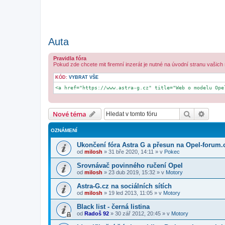
Auta
Pravidla fóra
Pokud zde chcete mit firemní inzerát je nutné na úvodní stranu vašich
KÓD:
VYBRAT VŠE
<a href="https://www.astra-g.cz" title="Web o modelu Ope
Hledat
Pokroč
Nové téma
OZNÁMENÍ
Ukončení fóra Astra G a přesun na Opel-forum.
od
milosh
»
31 bře 2020, 14:11
» v
Pokec
Srovnávač povinného ručení Opel
od
milosh
»
23 dub 2019, 15:32
» v
Motory
Astra-G.cz na sociálních sítích
od
milosh
»
19 led 2013, 11:05
» v
Motory
Black list - černá listina
od
Radoš 92
»
30 zář 2012, 20:45
» v
Motory