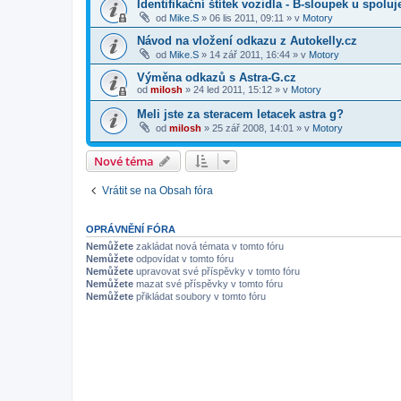
Identifikační štítek vozidla - B-sloupek u spolu
od
Mike.S
»
06 lis 2011, 09:11
» v
Motory
Návod na vložení odkazu z Autokelly.cz
od
Mike.S
»
14 zář 2011, 16:44
» v
Motory
Výměna odkazů s Astra-G.cz
od
milosh
»
24 led 2011, 15:12
» v
Motory
Meli jste za steracem letacek astra g?
od
milosh
»
25 zář 2008, 14:01
» v
Motory
Nové téma
Vrátit se na Obsah fóra
OPRÁVNĚNÍ FÓRA
Nemůžete
zakládat nová témata v tomto fóru
Nemůžete
odpovídat v tomto fóru
Nemůžete
upravovat své příspěvky v tomto fóru
Nemůžete
mazat své příspěvky v tomto fóru
Nemůžete
přikládat soubory v tomto fóru