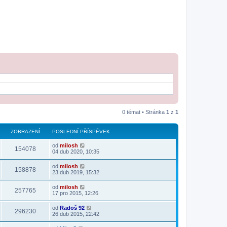
0 témat • Stránka
1
z
1
ZOBRAZENÍ
POSLEDNÍ PŘÍSPĚVEK
od
milosh
154078
04 dub 2020, 10:35
od
milosh
158878
23 dub 2019, 15:32
od
milosh
257765
17 pro 2015, 12:26
od
Radoš 92
296230
26 dub 2015, 22:42