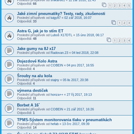
Poslední příspěvek od
shikaree1
«
12 zář 2018, 12:43
Odpovědi:
66
1
2
3
4
5
Jaké zimní pneumatiky? Testy, rady, zkušenosti
Poslední příspěvek od
luigy87
«
02 zář 2018, 16:07
Odpovědi:
33
1
2
3
Astra G, jak je to stím ET
Poslední příspěvek od
Luboš X17DTL
«
15 úno 2018, 06:17
Odpovědi:
48
1
2
3
4
Jake gumy na 8J x17
Poslední příspěvek od
Radovan.23
«
04 led 2018, 22:08
Dojezdové Kolo Astra
Poslední příspěvek od
COBEIN
«
04 pro 2017, 16:55
Odpovědi:
4
Šrouby na alu kola
Poslední příspěvek od
stajny
«
05 lis 2017, 20:38
Odpovědi:
4
výmena destiček
Poslední příspěvek od
honza++
«
27 říj 2017, 19:13
Odpovědi:
11
Borbet A 16´
Poslední příspěvek od
COBEIN
«
21 zář 2017, 16:26
Odpovědi:
1
TPMS-Sýstem monitorovania tlaku v pneumatikách
Poslední příspěvek od
hefab
«
13 črc 2017, 09:39
Odpovědi:
14