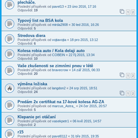
plecháče.
Poslední příspěvek od
pavel13
«
23 úno 2016, 17:16
Odpovědi:
19
1
2
Typový list na BSA kola
Poslední příspěvek od
mirda2908
«
30 led 2016, 16:26
Odpovědi:
5
Stredova diera
Poslední příspěvek od
vojtavojta
«
18 pro 2015, 13:12
Odpovědi:
6
Kolesa robia auto / Kola delaji auto
Poslední příspěvek od
COBEIN
«
22 říj 2015, 13:34
Odpovědi:
10
Vaše zkušenosti se zimními pneu v létě
Poslední příspěvek od
bravecrow
«
14 zář 2015, 06:33
Odpovědi:
20
1
2
výměna ložiska
Poslední příspěvek od
langdon2
«
24 srp 2015, 18:51
Odpovědi:
24
1
2
Predám 2x certifikat na 17-kové kolesa AG-ZA
Poslední příspěvek od
marcus_Astra_
«
24 čer 2015, 20:57
Odpovědi:
5
Klepanie pri otáčaní
Poslední příspěvek od
vasekpetr1
«
06 kvě 2015, 14:57
Odpovědi:
2
r15
Poslední příspěvek od
pavel0112
«
31 bře 2015, 19:35