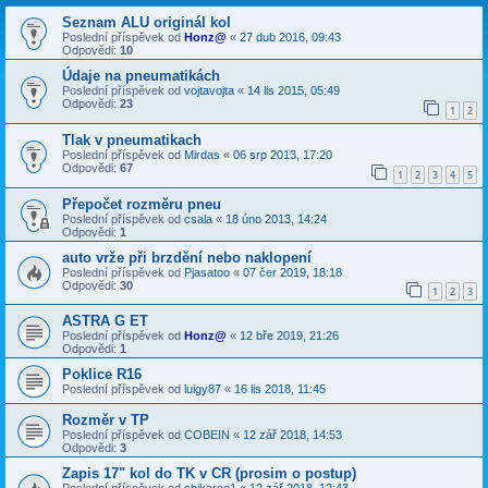
Seznam ALU originál kol
Poslední příspěvek od
Honz@
«
27 dub 2016, 09:43
Odpovědi:
10
Údaje na pneumatikách
Poslední příspěvek od
vojtavojta
«
14 lis 2015, 05:49
Odpovědi:
23
1
2
Tlak v pneumatikach
Poslední příspěvek od
Mirdas
«
06 srp 2013, 17:20
Odpovědi:
67
1
2
3
4
5
Přepočet rozměru pneu
Poslední příspěvek od
csala
«
18 úno 2013, 14:24
Odpovědi:
1
auto vrže při brzdění nebo naklopení
Poslední příspěvek od
Pjasatoo
«
07 čer 2019, 18:18
Odpovědi:
30
1
2
3
ASTRA G ET
Poslední příspěvek od
Honz@
«
12 bře 2019, 21:26
Odpovědi:
1
Poklice R16
Poslední příspěvek od
luigy87
«
16 lis 2018, 11:45
Rozměr v TP
Poslední příspěvek od
COBEIN
«
12 zář 2018, 14:53
Odpovědi:
3
Zapis 17" kol do TK v CR (prosim o postup)