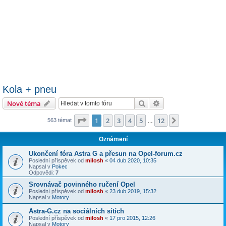
Kola + pneu
Hledat
Pokročilé hledání
Nové téma
Stránka
1
z
12
1
2
3
4
5
12
Další
563 témat
…
Oznámení
Ukončení fóra Astra G a přesun na Opel-forum.cz
Poslední příspěvek od
milosh
«
04 dub 2020, 10:35
Napsal v
Pokec
Odpovědi:
7
Srovnávač povinného ručení Opel
Poslední příspěvek od
milosh
«
23 dub 2019, 15:32
Napsal v
Motory
Astra-G.cz na sociálních sítích
Poslední příspěvek od
milosh
«
17 pro 2015, 12:26
Napsal v
Motory