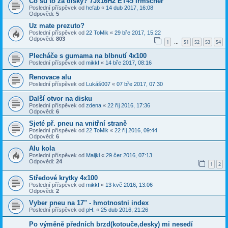
Čo sú to za disky? 7Jx16H2 ET45 Irmscher
Poslední příspěvek od
hefab
«
14 dub 2017, 16:08
Odpovědi:
5
Uz mate prezuto?
Poslední příspěvek od
22 ToMik
«
29 bře 2017, 15:22
Odpovědi:
803
1
51
52
53
54
…
Plecháče s gumama na blbnutí 4x100
Poslední příspěvek od
mikkf
«
14 bře 2017, 08:16
Renovace alu
Poslední příspěvek od
Lukáš007
«
07 bře 2017, 07:30
Další otvor na disku
Poslední příspěvek od
zdena
«
22 říj 2016, 17:36
Odpovědi:
6
Sjeté př. pneu na vnitřní straně
Poslední příspěvek od
22 ToMik
«
22 říj 2016, 09:44
Odpovědi:
6
Alu kola
Poslední příspěvek od
Maijkl
«
29 čer 2016, 07:13
Odpovědi:
24
1
2
Středové krytky 4x100
Poslední příspěvek od
mikkf
«
13 kvě 2016, 13:06
Odpovědi:
2
Vyber pneu na 17" - hmotnostni index
Poslední příspěvek od
pH.
«
25 dub 2016, 21:26
Po výměně předních brzd(kotouče,desky) mi nesedí