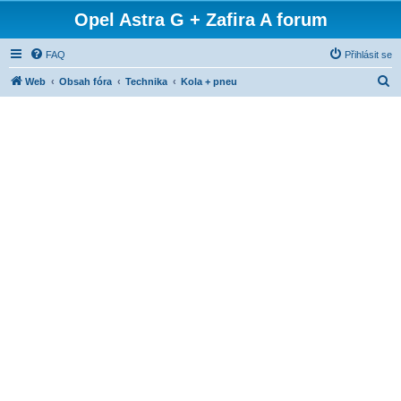
Opel Astra G + Zafira A forum
FAQ
Přihlásit se
H
Web
Obsah fóra
Technika
Kola + pneu
l
e
d
a
t