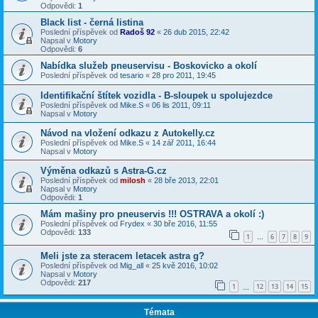
Odpovědi:
1
Black list - černá listina
Poslední příspěvek od
Radoš 92
«
26 dub 2015, 22:42
Napsal v
Motory
Odpovědi:
6
Nabídka služeb pneuservisu - Boskovicko a okolí
Poslední příspěvek od
tesario
«
28 pro 2011, 19:45
Identifikační štítek vozidla - B-sloupek u spolujezdce
Poslední příspěvek od
Mike.S
«
06 lis 2011, 09:11
Napsal v
Motory
Návod na vložení odkazu z Autokelly.cz
Poslední příspěvek od
Mike.S
«
14 zář 2011, 16:44
Napsal v
Motory
Výměna odkazů s Astra-G.cz
Poslední příspěvek od
milosh
«
28 bře 2013, 22:01
Napsal v
Motory
Odpovědi:
1
Mám mašiny pro pneuservis !!! OSTRAVA a okolí :)
Poslední příspěvek od
Frydex
«
30 bře 2016, 11:55
Odpovědi:
133
1
6
7
8
9
…
Meli jste za steracem letacek astra g?
Poslední příspěvek od
Mig_all
«
25 kvě 2016, 10:02
Napsal v
Motory
Odpovědi:
217
1
12
13
14
15
…
Témata