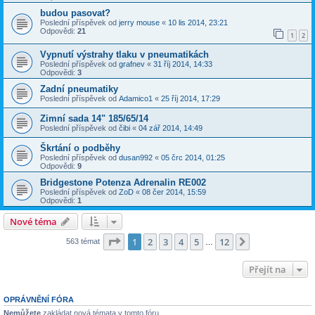
budou pasovat?
Poslední příspěvek od
jerry mouse
«
10 lis 2014, 23:21
Odpovědi:
21
1
2
Vypnutí výstrahy tlaku v pneumatikách
Poslední příspěvek od
grafnev
«
31 říj 2014, 14:33
Odpovědi:
3
Zadní pneumatiky
Poslední příspěvek od
Adamico1
«
25 říj 2014, 17:29
Zimní sada 14" 185/65/14
Poslední příspěvek od
čibi
«
04 zář 2014, 14:49
Škrtání o podběhy
Poslední příspěvek od
dusan992
«
05 črc 2014, 01:25
Odpovědi:
9
Bridgestone Potenza Adrenalin RE002
Poslední příspěvek od
ZoD
«
08 čer 2014, 15:59
Odpovědi:
1
Nové téma
Stránka
1
z
12
1
2
3
4
5
12
Další
563 témat
…
Přejít na
OPRÁVNĚNÍ FÓRA
Nemůžete
zakládat nová témata v tomto fóru