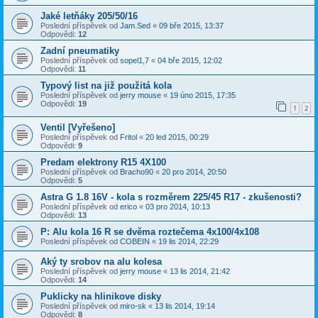
Jaké letňáky 205/50/16
Poslední příspěvek od
Jam.Sed
«
09 bře 2015, 13:37
Odpovědi:
12
Zadní pneumatiky
Poslední příspěvek od
sopel1,7
«
04 bře 2015, 12:02
Odpovědi:
11
Typový list na již použitá kola
Poslední příspěvek od
jerry mouse
«
19 úno 2015, 17:35
Odpovědi:
19
1
2
Ventil [Vyřešeno]
Poslední příspěvek od
Fritol
«
20 led 2015, 00:29
Odpovědi:
9
Predam elektrony R15 4X100
Poslední příspěvek od
Bracho90
«
20 pro 2014, 20:50
Odpovědi:
5
Astra G 1.8 16V - kola s rozměrem 225/45 R17 - zkušenosti?
Poslední příspěvek od
erico
«
03 pro 2014, 10:13
Odpovědi:
13
P: Alu kola 16 R se dvěma roztečema 4x100/4x108
Poslední příspěvek od
COBEIN
«
19 lis 2014, 22:29
Aký ty srobov na alu kolesa
Poslední příspěvek od
jerry mouse
«
13 lis 2014, 21:42
Odpovědi:
14
Puklicky na hlinikove disky
Poslední příspěvek od
miro-sk
«
13 lis 2014, 19:14
Odpovědi:
8