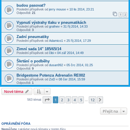
budou pasovat?
Poslední příspěvek od
jerry mouse
«
10 lis 2014, 23:21
Odpovědi:
21
1
2
Vypnutí výstrahy tlaku v pneumatikách
Poslední příspěvek od
grafnev
«
31 říj 2014, 14:33
Odpovědi:
3
Zadní pneumatiky
Poslední příspěvek od
Adamico1
«
25 říj 2014, 17:29
Zimní sada 14" 185/65/14
Poslední příspěvek od
čibi
«
04 zář 2014, 14:49
Škrtání o podběhy
Poslední příspěvek od
dusan992
«
05 črc 2014, 01:25
Odpovědi:
9
Bridgestone Potenza Adrenalin RE002
Poslední příspěvek od
ZoD
«
08 čer 2014, 15:59
Odpovědi:
1
Nové téma
Stránka
1
z
12
1
2
3
4
5
12
Další
563 témat
…
Přejít na
OPRÁVNĚNÍ FÓRA
Nemůžete
zakládat nová témata v tomto fóru