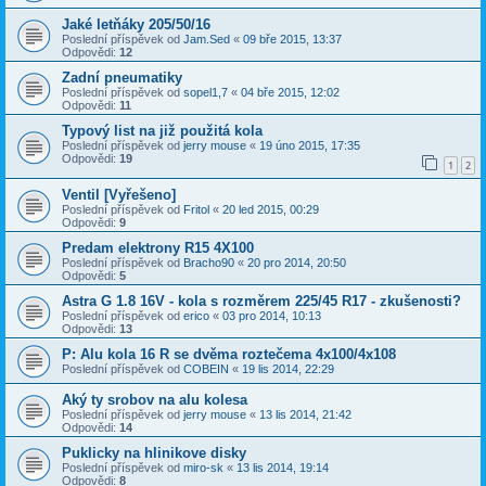
Jaké letňáky 205/50/16
Poslední příspěvek od
Jam.Sed
«
09 bře 2015, 13:37
Odpovědi:
12
Zadní pneumatiky
Poslední příspěvek od
sopel1,7
«
04 bře 2015, 12:02
Odpovědi:
11
Typový list na již použitá kola
Poslední příspěvek od
jerry mouse
«
19 úno 2015, 17:35
Odpovědi:
19
1
2
Ventil [Vyřešeno]
Poslední příspěvek od
Fritol
«
20 led 2015, 00:29
Odpovědi:
9
Predam elektrony R15 4X100
Poslední příspěvek od
Bracho90
«
20 pro 2014, 20:50
Odpovědi:
5
Astra G 1.8 16V - kola s rozměrem 225/45 R17 - zkušenosti?
Poslední příspěvek od
erico
«
03 pro 2014, 10:13
Odpovědi:
13
P: Alu kola 16 R se dvěma roztečema 4x100/4x108
Poslední příspěvek od
COBEIN
«
19 lis 2014, 22:29
Aký ty srobov na alu kolesa
Poslední příspěvek od
jerry mouse
«
13 lis 2014, 21:42
Odpovědi:
14
Puklicky na hlinikove disky
Poslední příspěvek od
miro-sk
«
13 lis 2014, 19:14
Odpovědi:
8