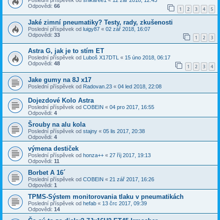
Poslední příspěvek od
shikaree1
«
12 zář 2018, 12:43
Odpovědi:
66
1
2
3
4
5
Jaké zimní pneumatiky? Testy, rady, zkušenosti
Poslední příspěvek od
luigy87
«
02 zář 2018, 16:07
Odpovědi:
33
1
2
3
Astra G, jak je to stím ET
Poslední příspěvek od
Luboš X17DTL
«
15 úno 2018, 06:17
Odpovědi:
48
1
2
3
4
Jake gumy na 8J x17
Poslední příspěvek od
Radovan.23
«
04 led 2018, 22:08
Dojezdové Kolo Astra
Poslední příspěvek od
COBEIN
«
04 pro 2017, 16:55
Odpovědi:
4
Šrouby na alu kola
Poslední příspěvek od
stajny
«
05 lis 2017, 20:38
Odpovědi:
4
výmena destiček
Poslední příspěvek od
honza++
«
27 říj 2017, 19:13
Odpovědi:
11
Borbet A 16´
Poslední příspěvek od
COBEIN
«
21 zář 2017, 16:26
Odpovědi:
1
TPMS-Sýstem monitorovania tlaku v pneumatikách
Poslední příspěvek od
hefab
«
13 črc 2017, 09:39
Odpovědi:
14