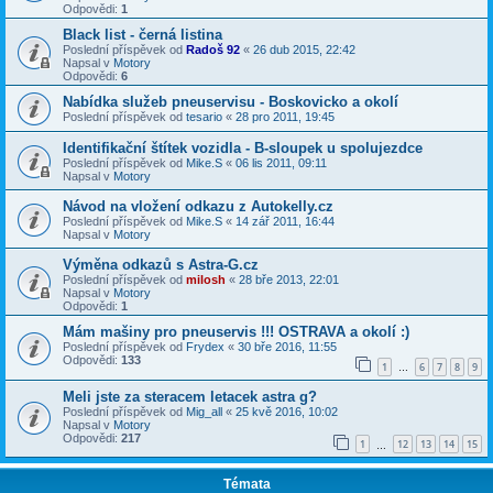
Odpovědi:
1
Black list - černá listina
Poslední příspěvek od
Radoš 92
«
26 dub 2015, 22:42
Napsal v
Motory
Odpovědi:
6
Nabídka služeb pneuservisu - Boskovicko a okolí
Poslední příspěvek od
tesario
«
28 pro 2011, 19:45
Identifikační štítek vozidla - B-sloupek u spolujezdce
Poslední příspěvek od
Mike.S
«
06 lis 2011, 09:11
Napsal v
Motory
Návod na vložení odkazu z Autokelly.cz
Poslední příspěvek od
Mike.S
«
14 zář 2011, 16:44
Napsal v
Motory
Výměna odkazů s Astra-G.cz
Poslední příspěvek od
milosh
«
28 bře 2013, 22:01
Napsal v
Motory
Odpovědi:
1
Mám mašiny pro pneuservis !!! OSTRAVA a okolí :)
Poslední příspěvek od
Frydex
«
30 bře 2016, 11:55
Odpovědi:
133
1
6
7
8
9
…
Meli jste za steracem letacek astra g?
Poslední příspěvek od
Mig_all
«
25 kvě 2016, 10:02
Napsal v
Motory
Odpovědi:
217
1
12
13
14
15
…
Témata