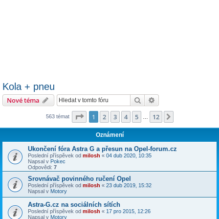
Kola + pneu
Hledat
Pokročilé hledání
Nové téma
Stránka
1
z
12
1
2
3
4
5
12
Další
563 témat
…
Oznámení
Ukončení fóra Astra G a přesun na Opel-forum.cz
Poslední příspěvek od
milosh
«
04 dub 2020, 10:35
Napsal v
Pokec
Odpovědi:
7
Srovnávač povinného ručení Opel
Poslední příspěvek od
milosh
«
23 dub 2019, 15:32
Napsal v
Motory
Astra-G.cz na sociálních sítích
Poslední příspěvek od
milosh
«
17 pro 2015, 12:26
Napsal v
Motory