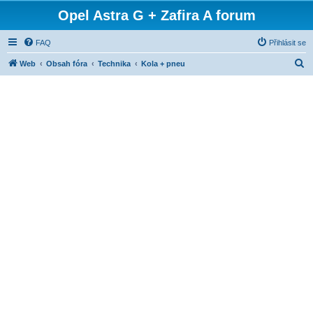
Opel Astra G + Zafira A forum
FAQ
Přihlásit se
H
Web
Obsah fóra
Technika
Kola + pneu
l
e
d
a
t