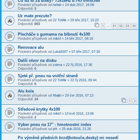
Čo sú to za disky? 7Jx16H2 ET45 Irmscher
Poslední příspěvek od
hefab
«
14 dub 2017, 16:08
Odpovědi:
5
Uz mate prezuto?
Poslední příspěvek od
22 ToMik
«
29 bře 2017, 15:22
Odpovědi:
803
1
51
52
53
54
…
Plecháče s gumama na blbnutí 4x100
Poslední příspěvek od
mikkf
«
14 bře 2017, 08:16
Renovace alu
Poslední příspěvek od
Lukáš007
«
07 bře 2017, 07:30
Další otvor na disku
Poslední příspěvek od
zdena
«
22 říj 2016, 17:36
Odpovědi:
6
Sjeté př. pneu na vnitřní straně
Poslední příspěvek od
22 ToMik
«
22 říj 2016, 09:44
Odpovědi:
6
Alu kola
Poslední příspěvek od
Maijkl
«
29 čer 2016, 07:13
Odpovědi:
24
1
2
Středové krytky 4x100
Poslední příspěvek od
mikkf
«
13 kvě 2016, 13:06
Odpovědi:
2
Vyber pneu na 17" - hmotnostni index
Poslední příspěvek od
pH.
«
25 dub 2016, 21:26
Po výměně předních brzd(kotouče,desky) mi nesedí