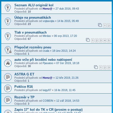
Seznam ALU originál kol
Poslední příspěvek od
Honz@
«
27 dub 2016, 09:43
Odpovědi:
10
Údaje na pneumatikách
Poslední příspěvek od
vojtavojta
«
14 lis 2015, 05:49
Odpovědi:
23
1
2
Tlak v pneumatikach
Poslední příspěvek od
Mirdas
«
06 srp 2013, 17:20
Odpovědi:
67
1
2
3
4
5
Přepočet rozměru pneu
Poslední příspěvek od
csala
«
18 úno 2013, 14:24
Odpovědi:
1
auto vrže při brzdění nebo naklopení
Poslední příspěvek od
Pjasatoo
«
07 čer 2019, 18:18
Odpovědi:
30
1
2
3
ASTRA G ET
Poslední příspěvek od
Honz@
«
12 bře 2019, 21:26
Odpovědi:
1
Poklice R16
Poslední příspěvek od
luigy87
«
16 lis 2018, 11:45
Rozměr v TP
Poslední příspěvek od
COBEIN
«
12 zář 2018, 14:53
Odpovědi:
3
Zapis 17" kol do TK v CR (prosim o postup)