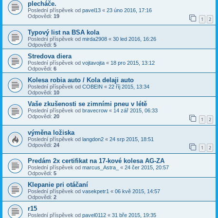
plecháče.
Poslední příspěvek od
pavel13
«
23 úno 2016, 17:16
Odpovědi:
19
1
2
Typový list na BSA kola
Poslední příspěvek od
mirda2908
«
30 led 2016, 16:26
Odpovědi:
5
Stredova diera
Poslední příspěvek od
vojtavojta
«
18 pro 2015, 13:12
Odpovědi:
6
Kolesa robia auto / Kola delaji auto
Poslední příspěvek od
COBEIN
«
22 říj 2015, 13:34
Odpovědi:
10
Vaše zkušenosti se zimními pneu v létě
Poslední příspěvek od
bravecrow
«
14 zář 2015, 06:33
Odpovědi:
20
1
2
výměna ložiska
Poslední příspěvek od
langdon2
«
24 srp 2015, 18:51
Odpovědi:
24
1
2
Predám 2x certifikat na 17-kové kolesa AG-ZA
Poslední příspěvek od
marcus_Astra_
«
24 čer 2015, 20:57
Odpovědi:
5
Klepanie pri otáčaní
Poslední příspěvek od
vasekpetr1
«
06 kvě 2015, 14:57
Odpovědi:
2
r15
Poslední příspěvek od
pavel0112
«
31 bře 2015, 19:35