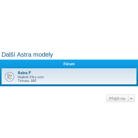
Další Astra modely
Fórum
Astra F
Majitelé Efka sem
Témata:
107
Přejít na