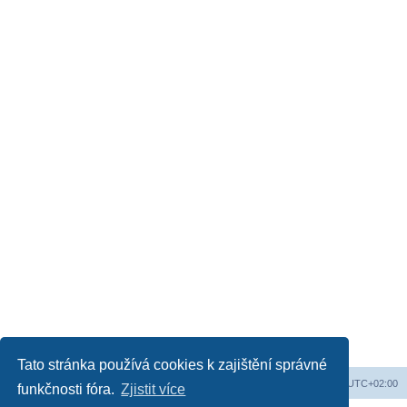
Tato stránka používá cookies k zajištění správné
Web
Obsah fóra
Všechny časy jsou v
UTC+02:00
funkčnosti fóra.
Zjistit více