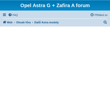
Opel Astra G + Zafira A forum
FAQ
Přihlásit se
H
Web
Obsah fóra
Další Astra modely
l
e
d
a
t