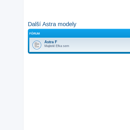
Další Astra modely
FÓRUM
Astra F
Majitelé Efka sem