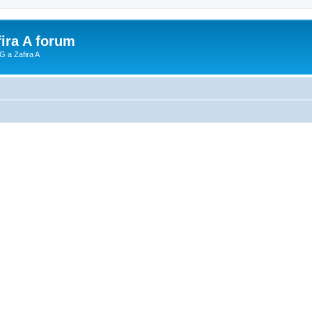
fira A forum
G a Zafira A