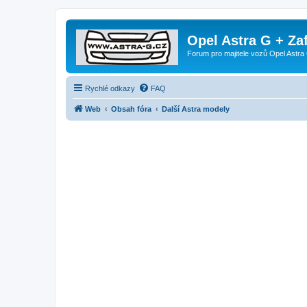
Opel Astra G + Za
Forum pro majitele vozů Opel Astra 
Rychlé odkazy
FAQ
Web
Obsah fóra
Další Astra modely