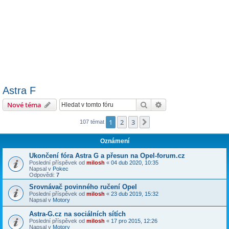
Astra F
Hledat
Pokročilé hledání
Nové téma
1
2
3
Další
107 témat
Oznámení
Ukončení fóra Astra G a přesun na Opel-forum.cz
Poslední příspěvek od
milosh
«
04 dub 2020, 10:35
Napsal v
Pokec
Odpovědi:
7
Srovnávač povinného ručení Opel
Poslední příspěvek od
milosh
«
23 dub 2019, 15:32
Napsal v
Motory
Astra-G.cz na sociálních sítích
Poslední příspěvek od
milosh
«
17 pro 2015, 12:26
Napsal v
Motory