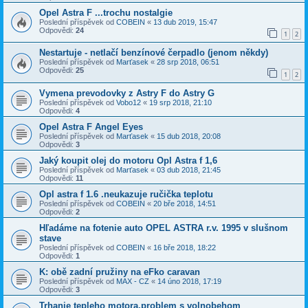
Opel Astra F ...trochu nostalgie
Poslední příspěvek od
COBEIN
«
13 dub 2019, 15:47
Odpovědi:
24
1
2
Nestartuje - netlačí benzínové čerpadlo (jenom někdy)
Poslední příspěvek od
Marťasek
«
28 srp 2018, 06:51
Odpovědi:
25
1
2
Vymena prevodovky z Astry F do Astry G
Poslední příspěvek od
Vobo12
«
19 srp 2018, 21:10
Odpovědi:
4
Opel Astra F Angel Eyes
Poslední příspěvek od
Marťasek
«
15 dub 2018, 20:08
Odpovědi:
3
Jaký koupit olej do motoru Opl Astra f 1,6
Poslední příspěvek od
Marťasek
«
03 dub 2018, 21:45
Odpovědi:
11
Opl astra f 1.6 .neukazuje ručička teplotu
Poslední příspěvek od
COBEIN
«
20 bře 2018, 14:51
Odpovědi:
2
Hľadáme na fotenie auto OPEL ASTRA r.v. 1995 v slušnom
stave
Poslední příspěvek od
COBEIN
«
16 bře 2018, 18:22
Odpovědi:
1
K: obě zadní pružiny na eFko caravan
Poslední příspěvek od
MAX - CZ
«
14 úno 2018, 17:19
Odpovědi:
3
Trhanie tepleho motora,problem s volnobehom