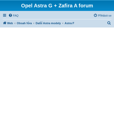
Opel Astra G + Zafira A forum
FAQ
Přihlásit se
H
Web
Obsah fóra
Další Astra modely
Astra F
l
e
d
a
t