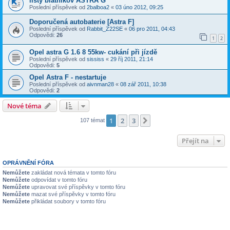
lišty blatníkov ASTRA G
Poslední příspěvek od
2balboa2
«
03 úno 2012, 09:25
Doporučená autobaterie [Astra F]
Poslední příspěvek od
Rabbit_Z22SE
«
06 pro 2011, 04:43
Odpovědi:
26
1
2
Opel astra G 1.6 8 55kw- cukání při jízdě
Poslední příspěvek od
sississ
«
29 říj 2011, 21:14
Odpovědi:
5
Opel Astra F - nestartuje
Poslední příspěvek od
aivnman28
«
08 zář 2011, 10:38
Odpovědi:
2
Nové téma
1
2
3
Další
107 témat
Přejít na
OPRÁVNĚNÍ FÓRA
Nemůžete
zakládat nová témata v tomto fóru
Nemůžete
odpovídat v tomto fóru
Nemůžete
upravovat své příspěvky v tomto fóru
Nemůžete
mazat své příspěvky v tomto fóru
Nemůžete
přikládat soubory v tomto fóru