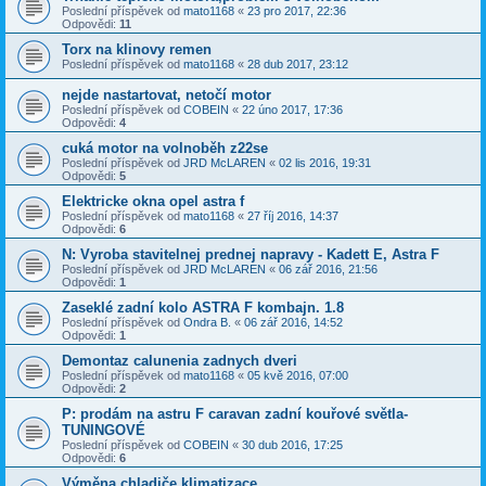
Poslední příspěvek od
mato1168
«
23 pro 2017, 22:36
Odpovědi:
11
Torx na klinovy remen
Poslední příspěvek od
mato1168
«
28 dub 2017, 23:12
nejde nastartovat, netočí motor
Poslední příspěvek od
COBEIN
«
22 úno 2017, 17:36
Odpovědi:
4
cuká motor na volnoběh z22se
Poslední příspěvek od
JRD McLAREN
«
02 lis 2016, 19:31
Odpovědi:
5
Elektricke okna opel astra f
Poslední příspěvek od
mato1168
«
27 říj 2016, 14:37
Odpovědi:
6
N: Vyroba stavitelnej prednej napravy - Kadett E, Astra F
Poslední příspěvek od
JRD McLAREN
«
06 zář 2016, 21:56
Odpovědi:
1
Zaseklé zadní kolo ASTRA F kombajn. 1.8
Poslední příspěvek od
Ondra B.
«
06 zář 2016, 14:52
Odpovědi:
1
Demontaz calunenia zadnych dveri
Poslední příspěvek od
mato1168
«
05 kvě 2016, 07:00
Odpovědi:
2
P: prodám na astru F caravan zadní kouřové světla-
TUNINGOVÉ
Poslední příspěvek od
COBEIN
«
30 dub 2016, 17:25
Odpovědi:
6
Výměna chladiče klimatizace