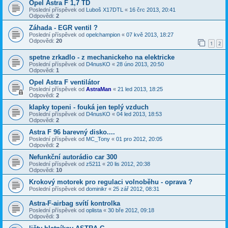
Opel Astra F 1,7 TD
Poslední příspěvek od
Luboš X17DTL
«
16 črc 2013, 20:41
Odpovědi:
2
Záhada - EGR ventil ?
Poslední příspěvek od
opelchampion
«
07 kvě 2013, 18:27
Odpovědi:
20
1
2
spetne zrkadlo - z mechanickeho na elektricke
Poslední příspěvek od
D4nusKO
«
28 úno 2013, 20:50
Odpovědi:
1
Opel Astra F ventilátor
Poslední příspěvek od
AstraMan
«
21 led 2013, 18:25
Odpovědi:
2
klapky topeni - fouká jen teplý vzduch
Poslední příspěvek od
D4nusKO
«
04 led 2013, 18:53
Odpovědi:
2
Astra F 96 barevný disko....
Poslední příspěvek od
MC_Tony
«
01 pro 2012, 20:05
Odpovědi:
2
Nefunkční autorádio car 300
Poslední příspěvek od
z5211
«
20 lis 2012, 20:38
Odpovědi:
10
Krokový motorek pro regulaci volnoběhu - oprava ?
Poslední příspěvek od
dominikr
«
25 zář 2012, 08:31
Astra-F-airbag svítí kontrolka
Poslední příspěvek od
oplista
«
30 bře 2012, 09:18
Odpovědi:
3