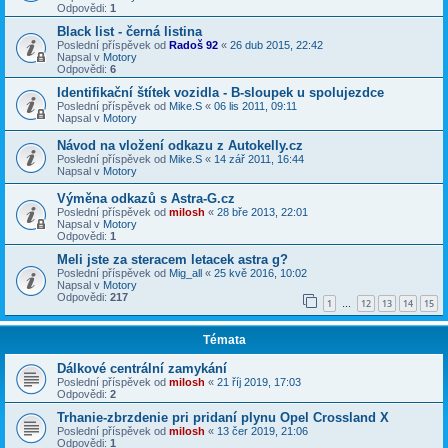
Odpovědi:
1
Black list - černá listina
Poslední příspěvek od
Radoš 92
«
26 dub 2015, 22:42
Napsal v
Motory
Odpovědi:
6
Identifikační štítek vozidla - B-sloupek u spolujezdce
Poslední příspěvek od
Mike.S
«
06 lis 2011, 09:11
Napsal v
Motory
Návod na vložení odkazu z Autokelly.cz
Poslední příspěvek od
Mike.S
«
14 zář 2011, 16:44
Napsal v
Motory
Výměna odkazů s Astra-G.cz
Poslední příspěvek od
milosh
«
28 bře 2013, 22:01
Napsal v
Motory
Odpovědi:
1
Meli jste za steracem letacek astra g?
Poslední příspěvek od
Mig_all
«
25 kvě 2016, 10:02
Napsal v
Motory
Odpovědi:
217
1
12
13
14
15
…
Témata
Dálkové centrální zamykání
Poslední příspěvek od
milosh
«
21 říj 2019, 17:03
Odpovědi:
2
Trhanie-zbrzdenie pri pridaní plynu Opel Crossland X
Poslední příspěvek od
milosh
«
13 čer 2019, 21:06
Odpovědi:
1