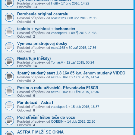
Poslední příspěvek od
Hüttl
«
17 úno 2016, 14:22
Odpovědi:
13
Dorobenie original centralu
Poslední příspěvek od
oplista123
«
08 úno 2016, 21:19
Odpovědi:
4
teplota + rychlost + tachometer
Poslední příspěvek od
vasekpetr1
«
09 říj 2015, 21:36
Odpovědi:
2
Vymena pristrojovej dosky
Poslední příspěvek od
mato1168
«
30 zář 2015, 17:36
Odpovědi:
1
Nestartuje (někdy)
Poslední příspěvek od
TomášV
«
12 zář 2015, 00:24
Odpovědi:
14
špatný studený start 1.8 16v 85 kw. Jenom studený VIDEO
Poslední příspěvek od
astra F 16v
«
27 črc 2015, 14:54
Odpovědi:
2
Posím o radu uživatelů. Převodovka F18CR
Poslední příspěvek od
astra F 16v
«
21 črc 2015, 13:36
Odpovědi:
6
Pár dotazů - Astra f
Poslední příspěvek od
vasekpetr1
«
15 dub 2015, 16:37
Odpovědi:
8
Pod střešní lištou teče do vozu
Poslední příspěvek od
COBEIN
«
14 dub 2015, 22:20
Odpovědi:
4
ASTRA F MLŽÍ SE OKNA