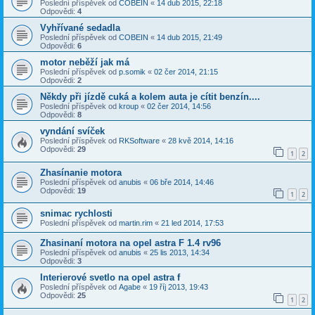
Poslední příspěvek od
COBEIN
«
14 dub 2015, 22:18
Odpovědi:
4
Vyhřívané sedadla
Poslední příspěvek od
COBEIN
«
14 dub 2015, 21:49
Odpovědi:
6
motor neběží jak má
Poslední příspěvek od
p.somik
«
02 čer 2014, 21:15
Odpovědi:
2
Někdy při jízdě cuká a kolem auta je cítit benzín....
Poslední příspěvek od
kroup
«
02 čer 2014, 14:56
Odpovědi:
8
vyndání svíček
Poslední příspěvek od
RKSoftware
«
28 kvě 2014, 14:16
Odpovědi:
29
1
2
Zhasínanie motora
Poslední příspěvek od
anubis
«
06 bře 2014, 14:46
Odpovědi:
19
1
2
snimac rychlosti
Poslední příspěvek od
martin.rim
«
21 led 2014, 17:53
Zhasinaní motora na opel astra F 1.4 rv96
Poslední příspěvek od
anubis
«
25 lis 2013, 14:34
Odpovědi:
3
Interierové svetlo na opel astra f
Poslední příspěvek od
Agabe
«
19 říj 2013, 19:43
Odpovědi:
25
1
2