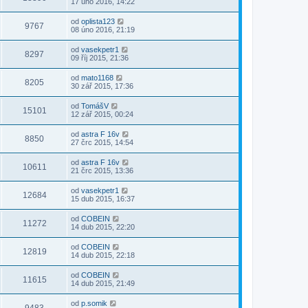
17 úno 2016, 14:22
od
oplista123
9767
08 úno 2016, 21:19
od
vasekpetr1
8297
09 říj 2015, 21:36
od
mato1168
8205
30 zář 2015, 17:36
od
TomášV
15101
12 zář 2015, 00:24
od
astra F 16v
8850
27 črc 2015, 14:54
od
astra F 16v
10611
21 črc 2015, 13:36
od
vasekpetr1
12684
15 dub 2015, 16:37
od
COBEIN
11272
14 dub 2015, 22:20
od
COBEIN
12819
14 dub 2015, 22:18
od
COBEIN
11615
14 dub 2015, 21:49
od
p.somik