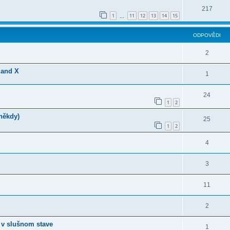
217
1
11
12
13
14
15
…
ODPOVĚDI
2
land X
1
24
1
2
 někdy)
25
1
2
4
3
11
2
 v slušnom stave
1