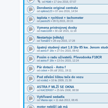
od
Hüttl
»
17 úno 2016, 07:07
Dorobenie original centralu
od
oplista123
»
07 úno 2016, 14:54
teplota + rychlost + tachometer
od
pasto25
»
09 říj 2015, 20:15
Vymena pristrojovej dosky
od
mato1168
»
30 zář 2015, 11:18
Nestartuje (někdy)
od
TomášV
»
28 srp 2015, 17:28
špatný studený start 1.8 16v 85 kw. Jenom stu
od
astra F 16v
»
27 črc 2015, 09:42
Posím o radu uživatelů. Převodovka F18CR
od
astra F 16v
»
13 črc 2015, 12:24
Pár dotazů - Astra f
od
csbot
»
09 zář 2011, 19:11
Pod střešní lištou teče do vozu
od
vcela1
»
10 lis 2009, 21:30
ASTRA F MLŽÍ SE OKNA
od
KACER007
»
25 bře 2008, 08:58
Vyhřívané sedadla
od
Vlasta opc
»
11 dub 2013, 08:45
motor neběží jak má