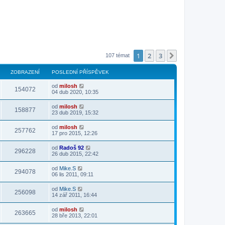
1
2
3
Další
107 témat
ZOBRAZENÍ
POSLEDNÍ PŘÍSPĚVEK
od
milosh
154072
04 dub 2020, 10:35
od
milosh
158877
23 dub 2019, 15:32
od
milosh
257762
17 pro 2015, 12:26
od
Radoš 92
296228
26 dub 2015, 22:42
od
Mike.S
294078
06 lis 2011, 09:11
od
Mike.S
256098
14 zář 2011, 16:44
od
milosh
263665
28 bře 2013, 22:01