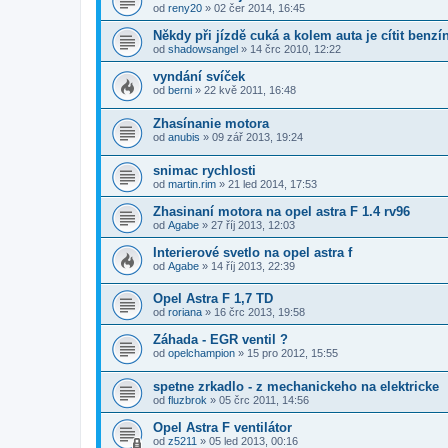
od
reny20
»
02 čer 2014, 16:45
Někdy při jízdě cuká a kolem auta je cítit benzín
od
shadowsangel
»
14 črc 2010, 12:22
vyndání svíček
od
berni
»
22 kvě 2011, 16:48
Zhasínanie motora
od
anubis
»
09 zář 2013, 19:24
snimac rychlosti
od
martin.rim
»
21 led 2014, 17:53
Zhasinaní motora na opel astra F 1.4 rv96
od
Agabe
»
27 říj 2013, 12:03
Interierové svetlo na opel astra f
od
Agabe
»
14 říj 2013, 22:39
Opel Astra F 1,7 TD
od
roriana
»
16 črc 2013, 19:58
Záhada - EGR ventil ?
od
opelchampion
»
15 pro 2012, 15:55
spetne zrkadlo - z mechanickeho na elektricke
od
fluzbrok
»
05 črc 2011, 14:56
Opel Astra F ventilátor
od
z5211
»
05 led 2013, 00:16