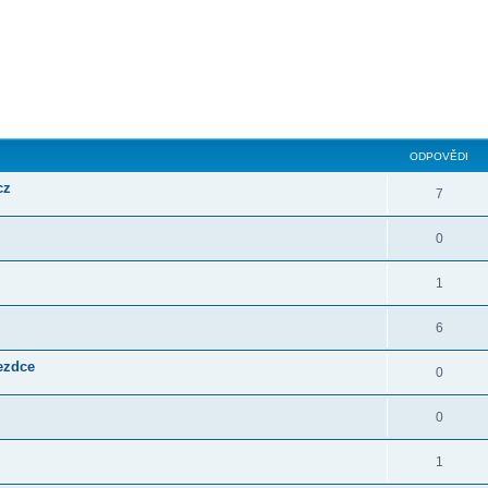
ilé hledání
ODPOVĚDI
cz
7
0
1
6
jezdce
0
0
1