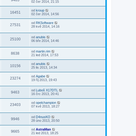
9483
02 čer 2014, 21:15
od
kroup
16451
02 čer 2014, 14:56
od
RKSoftware
27531
28 kvě 2014, 14:16
od
anubis
25100
06 bře 2014, 14:46
od
martin.rim
8638
21 led 2014, 17:53
od
anubis
10156
25 lis 2013, 14:34
od
Agabe
23274
19 říj 2013, 19:43
od
Luboš X17DTL
9463
16 črc 2013, 20:41
od
opelchampion
23403
07 kvě 2013, 18:27
od
D4nusKO
9946
28 úno 2013, 20:50
od
AstraMan
9665
21 led 2013, 18:25