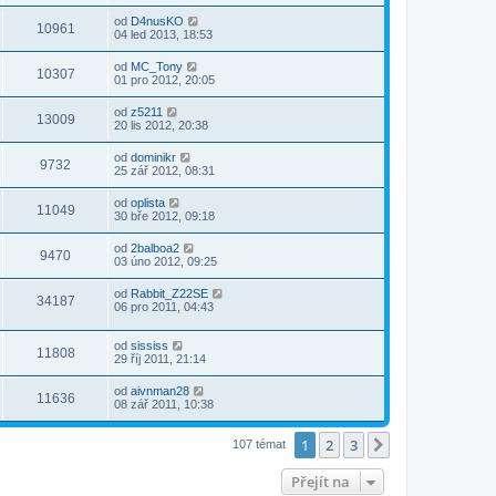
od
D4nusKO
10961
04 led 2013, 18:53
od
MC_Tony
10307
01 pro 2012, 20:05
od
z5211
13009
20 lis 2012, 20:38
od
dominikr
9732
25 zář 2012, 08:31
od
oplista
11049
30 bře 2012, 09:18
od
2balboa2
9470
03 úno 2012, 09:25
od
Rabbit_Z22SE
34187
06 pro 2011, 04:43
od
sississ
11808
29 říj 2011, 21:14
od
aivnman28
11636
08 zář 2011, 10:38
1
2
3
Další
107 témat
Přejít na