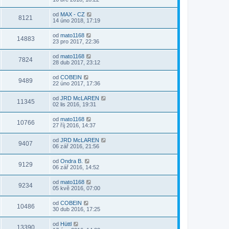
od
MAX - CZ
8121
14 úno 2018, 17:19
od
mato1168
14883
23 pro 2017, 22:36
od
mato1168
7824
28 dub 2017, 23:12
od
COBEIN
9489
22 úno 2017, 17:36
od
JRD McLAREN
11345
02 lis 2016, 19:31
od
mato1168
10766
27 říj 2016, 14:37
od
JRD McLAREN
9407
06 zář 2016, 21:56
od
Ondra B.
9129
06 zář 2016, 14:52
od
mato1168
9234
05 kvě 2016, 07:00
od
COBEIN
10486
30 dub 2016, 17:25
od
Hüttl
13390