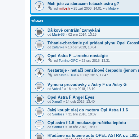
Meli jste za steracem letacek astra g?
od
milosh
»
25 zář 2008, 14:01
» v
Motory
TÉMATA
Dálkové centrální zamykání
od
Marty83
»
02 pro 2014, 13:15
Trhanie-zbrzdenie pri pridaní plynu Opel Cross
od
zufanka
»
13 čer 2019, 10:04
Opel Astra F ...trochu nostalgie
od
Tomino OPC
»
23 srp 2018, 13:31
Nestartuje - netlačí benzínové čerpadlo (jenom
od
astra F 16v
»
10 srp 2015, 17:47
Vymena prevodovky z Astry F do Astry G
od
Vobo12
»
18 srp 2018, 13:10
Opel Astra F Angel Eyes
od
XanaX
»
14 dub 2018, 13:40
Jaký koupit olej do motoru Opl Astra f 1,6
od
Santozz
»
31 bře 2018, 19:37
Opl astra f 1.6 .neukazuje ručička teplotu
od
Santozz
»
18 bře 2018, 19:09
Hľadáme na fotenie auto OPEL ASTRA r.v. 1995