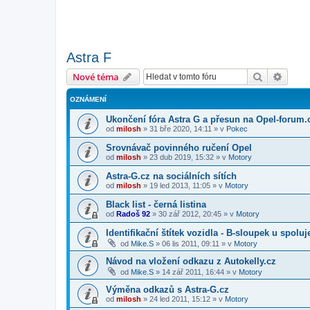
Astra F
Hledat
Pokroč
Nové téma
OZNÁMENÍ
Ukončení fóra Astra G a přesun na Opel-forum.
od
milosh
»
31 bře 2020, 14:11
» v
Pokec
Srovnávač povinného ručení Opel
od
milosh
»
23 dub 2019, 15:32
» v
Motory
Astra-G.cz na sociálních sítích
od
milosh
»
19 led 2013, 11:05
» v
Motory
Black list - černá listina
od
Radoš 92
»
30 zář 2012, 20:45
» v
Motory
Identifikační štítek vozidla - B-sloupek u spolu
od
Mike.S
»
06 lis 2011, 09:11
» v
Motory
Návod na vložení odkazu z Autokelly.cz
od
Mike.S
»
14 zář 2011, 16:44
» v
Motory
Výměna odkazů s Astra-G.cz
od
milosh
»
24 led 2011, 15:12
» v
Motory