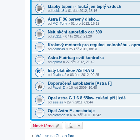
klapky topeni - fouká jen teplý vzduch
od
bobisu3
»
01 dub 2012, 15:16
Astra F 96 barevný disko....
od
MC_Tony
»
01 pro 2012, 16:19
Nefunkční autorádio car 300
od
z5211
»
07 lis 2012, 21:29
Krokový motorek pro regulaci volnoběhu - opra
od
dominikr
»
25 zář 2012, 08:31
Astra-F-airbag svítí kontrolka
od
oplista
»
27 bře 2012, 21:42
lišty blatníkov ASTRA G
od
2balboa2
»
03 úno 2012, 09:25
Doporučená autobaterie [Astra F]
od
Pavel_D
»
10 led 2009, 10:40
Opel astra G 1.6 8 55kw- cukání při jízdě
od
sississ
»
29 říj 2011, 09:44
Opel Astra F - nestartuje
od
aivnman28
»
07 zář 2011, 10:42
Nové téma
Vrátit se na Obsah fóra