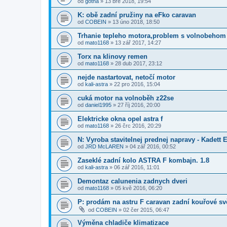
od
gotha
»
13 bře 2018, 19:54
K: obě zadní pružiny na eFko caravan
od
COBEIN
»
13 úno 2018, 18:50
Trhanie tepleho motora,problem s volnobehom
od
mato1168
»
13 zář 2017, 14:27
Torx na klinovy remen
od
mato1168
»
28 dub 2017, 23:12
nejde nastartovat, netočí motor
od
kali-astra
»
22 pro 2016, 15:04
cuká motor na volnoběh z22se
od
daniel1995
»
27 říj 2016, 20:00
Elektricke okna opel astra f
od
mato1168
»
26 črc 2016, 20:29
N: Vyroba stavitelnej prednej napravy - Kadett E
od
JRD McLAREN
»
04 zář 2016, 00:52
Zaseklé zadní kolo ASTRA F kombajn. 1.8
od
kali-astra
»
06 zář 2016, 11:01
Demontaz calunenia zadnych dveri
od
mato1168
»
05 kvě 2016, 06:20
P: prodám na astru F caravan zadní kouřové s
od
COBEIN
»
02 čer 2015, 06:47
Výměna chladiče klimatizace