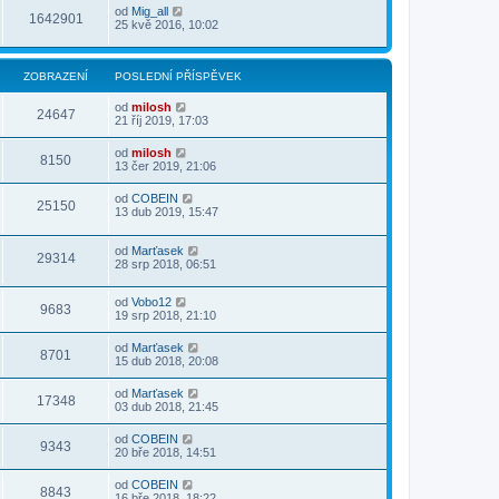
od
Mig_all
1642901
25 kvě 2016, 10:02
ZOBRAZENÍ
POSLEDNÍ PŘÍSPĚVEK
od
milosh
24647
21 říj 2019, 17:03
od
milosh
8150
13 čer 2019, 21:06
od
COBEIN
25150
13 dub 2019, 15:47
od
Marťasek
29314
28 srp 2018, 06:51
od
Vobo12
9683
19 srp 2018, 21:10
od
Marťasek
8701
15 dub 2018, 20:08
od
Marťasek
17348
03 dub 2018, 21:45
od
COBEIN
9343
20 bře 2018, 14:51
od
COBEIN
8843
16 bře 2018, 18:22