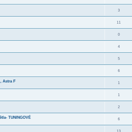
3
11
0
4
5
6
, Astra F
1
1
2
větla- TUNINGOVÉ
6
13