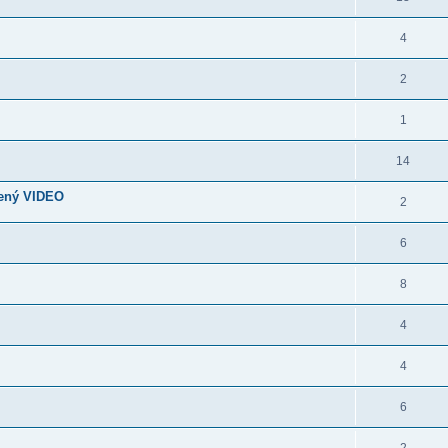
4
2
1
14
dený VIDEO
2
6
8
4
4
6