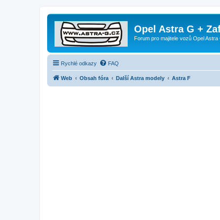
Opel Astra G + Za
Forum pro majitele vozů Opel Astra 
Rychlé odkazy
FAQ
Web
Obsah fóra
Další Astra modely
Astra F