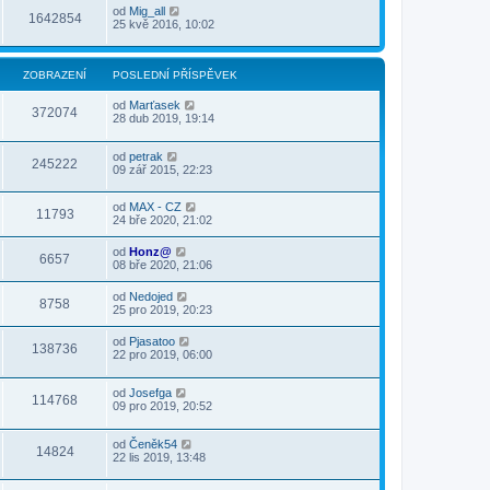
od
Mig_all
1642854
25 kvě 2016, 10:02
ZOBRAZENÍ
POSLEDNÍ PŘÍSPĚVEK
od
Marťasek
372074
28 dub 2019, 19:14
od
petrak
245222
09 zář 2015, 22:23
od
MAX - CZ
11793
24 bře 2020, 21:02
od
Honz@
6657
08 bře 2020, 21:06
od
Nedojed
8758
25 pro 2019, 20:23
od
Pjasatoo
138736
22 pro 2019, 06:00
od
Josefga
114768
09 pro 2019, 20:52
od
Čeněk54
14824
22 lis 2019, 13:48