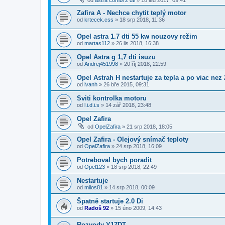
od
astra combi 2 dti
»
18 led 2017, 09:41
Zafira A - Nechce chytit teplý motor
od
krtecek.css
»
18 srp 2018, 11:36
Opel astra 1.7 dti 55 kw nouzovy režim
od
martas112
»
26 lis 2018, 16:38
Opel Astra g 1,7 dti isuzu
od
Andrej451998
»
20 říj 2018, 22:59
Opel Astrah H nestartuje za tepla a po viac nez
od
ivanh
»
26 bře 2015, 09:31
Sviti kontrolka motoru
od
l.i.d.i.s
»
14 zář 2018, 23:48
Opel Zafira
od
OpelZafira
»
21 srp 2018, 18:05
Opel Zafira - Olejový snímač teploty
od
OpelZafira
»
24 srp 2018, 16:09
Potreboval bych poradit
od
Opel123
»
18 srp 2018, 22:49
Nestartuje
od
milos81
»
14 srp 2018, 00:09
Špatně startuje 2.0 Di
od
Radoš 92
»
15 úno 2009, 14:43
Rozvody Y17DT