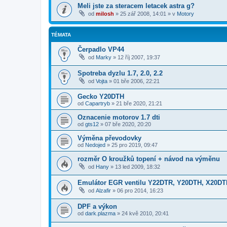
Meli jste za steracem letacek astra g?
od
milosh
»
25 zář 2008, 14:01
» v
Motory
TÉMATA
Čerpadlo VP44
od
Marky
»
12 říj 2007, 19:37
Spotreba dyzlu 1.7, 2.0, 2.2
od
Vojta
»
01 bře 2006, 22:21
Gecko Y20DTH
od
Capartryb
»
21 bře 2020, 21:21
Oznacenie motorov 1.7 dti
od
gts12
»
07 bře 2020, 20:20
Výměna převodovky
od
Nedojed
»
25 pro 2019, 09:47
rozměr O kroužků topení + návod na výměnu
od
Hany
»
13 led 2009, 18:32
Emulátor EGR ventilu Y22DTR, Y20DTH, X20DT
od
Alzafir
»
06 pro 2014, 16:23
DPF a výkon
od
dark.plazma
»
24 kvě 2010, 20:41