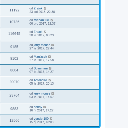
od
Zralok
11192
23 led 2018, 22:30
od
Michal4131
10736
06 pro 2017, 12:37
od
Zralok
116645
30 lis 2017, 08:23
od
jerry mouse
9185
27 lis 2017, 22:44
od
Marťasek
8102
27 lis 2017, 17:58
od
Scanmam
8604
07 lis 2017, 14:27
od
Antonelo1
20070
05 lis 2017, 20:13
od
jerry mouse
23764
03 lis 2017, 14:57
od
denny
9883
16 říj 2017, 17:27
od
venda-100
12566
15 říj 2017, 18:08