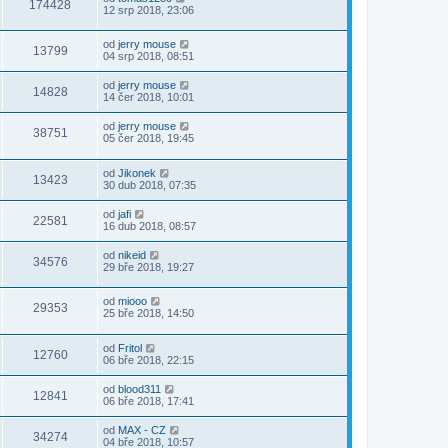
174428
12 srp 2018, 23:06
od
jerry mouse
13799
04 srp 2018, 08:51
od
jerry mouse
14828
14 čer 2018, 10:01
od
jerry mouse
38751
05 čer 2018, 19:45
od
Jikonek
13423
30 dub 2018, 07:35
od
jafi
22581
16 dub 2018, 08:57
od
nikeid
34576
29 bře 2018, 19:27
od
miooo
29353
25 bře 2018, 14:50
od
Fritol
12760
06 bře 2018, 22:15
od
blood311
12841
06 bře 2018, 17:41
od
MAX - CZ
34274
04 bře 2018, 10:57