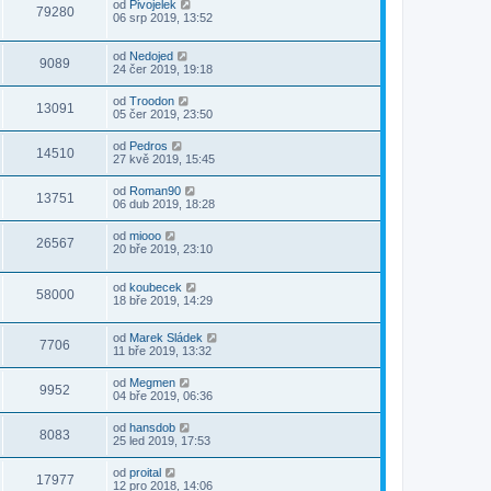
od
Pivojelek
79280
06 srp 2019, 13:52
od
Nedojed
9089
24 čer 2019, 19:18
od
Troodon
13091
05 čer 2019, 23:50
od
Pedros
14510
27 kvě 2019, 15:45
od
Roman90
13751
06 dub 2019, 18:28
od
miooo
26567
20 bře 2019, 23:10
od
koubecek
58000
18 bře 2019, 14:29
od
Marek Sládek
7706
11 bře 2019, 13:32
od
Megmen
9952
04 bře 2019, 06:36
od
hansdob
8083
25 led 2019, 17:53
od
proital
17977
12 pro 2018, 14:06