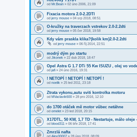
od
Mr.Bean
»
02 úno 2006, 21:09
Fixacia motora 2.0-2.2DTI
od
jerry mouse
»
04 srp 2018, 08:51
O-kružky na traverzach vstrekov 2.0-2.2dti
od
jerry mouse
»
05 čer 2018, 19:58
Kdy vám praskla klika?(kolik km)2.0-2.2dti
od
jerry mouse
»
06 říj 2014, 22:51
modrý dým po startu
od
Jikonek
»
22 dub 2018, 18:47
Opel Astra G 1.7 DTi 55 Kw ISUZU , olej vo vode,e
od
jafi
»
24 úno 2016, 19:31
! NETOPÍ ! NETOPÍ ! NETOPÍ !
od
noelik
»
25 led 2011, 23:18
Ztrata vykonu,autu sviti kontrolka motoru
od
MVaclavik600
»
28 pro 2016, 12:10
do 1700 otáček mě motor vůbec netáhne
od
omelet
»
23 led 2018, 20:15
X17DTL, 50 KW, 1,7 TD - Nestartuje, málo oleje 
od
blood311
»
06 bře 2018, 17:41
Zmrzlá nafta
od
Alex00007
»
28 úno 2018, 08:09