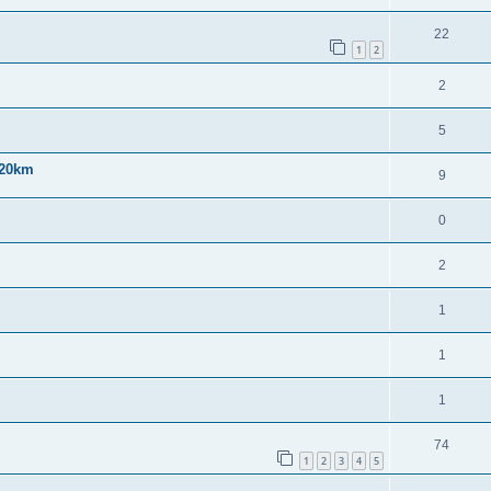
22
1
2
2
5
 20km
9
0
2
1
1
1
74
1
2
3
4
5