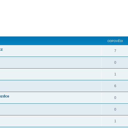
ilé hledání
ODPOVĚDI
cz
7
0
1
6
jezdce
0
0
1