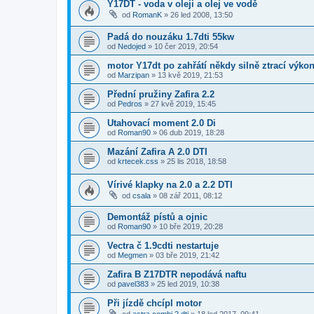
Y17DT - voda v oleji a olej ve vodě
od
RomanK
»
26 led 2008, 13:50
Padá do nouzáku 1.7dti 55kw
od
Nedojed
»
10 čer 2019, 20:54
motor Y17dt po zahřátí někdy silně ztrací výko
od
Marzipan
»
13 kvě 2019, 21:53
Přední pružiny Zafira 2.2
od
Pedros
»
27 kvě 2019, 15:45
Utahovací moment 2.0 Di
od
Roman90
»
06 dub 2019, 18:28
Mazání Zafira A 2.0 DTI
od
krtecek.css
»
25 lis 2018, 18:58
Vírivé klapky na 2.0 a 2.2 DTI
od
csala
»
08 zář 2011, 08:12
Demontáž pístů a ojnic
od
Roman90
»
10 bře 2019, 20:28
Vectra č 1.9cdti nestartuje
od
Megmen
»
03 bře 2019, 21:42
Zafira B Z17DTR nepodává naftu
od
pavel383
»
25 led 2019, 10:38
Při jízdě chcípl motor