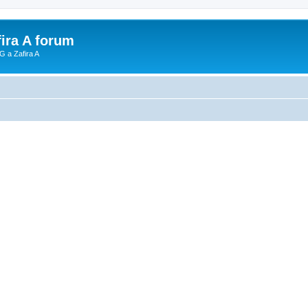
fira A forum
G a Zafira A