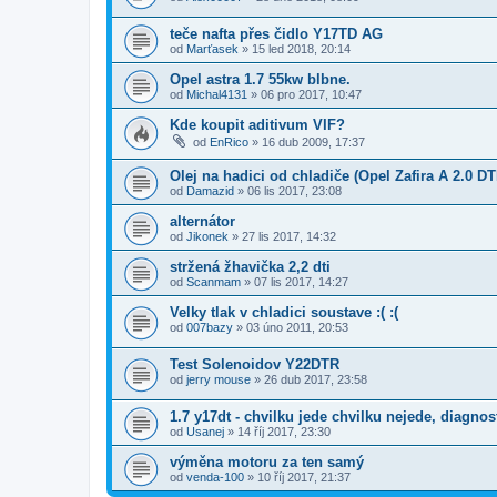
teče nafta přes čidlo Y17TD AG
od
Marťasek
»
15 led 2018, 20:14
Opel astra 1.7 55kw blbne.
od
Michal4131
»
06 pro 2017, 10:47
Kde koupit aditivum VIF?
od
EnRico
»
16 dub 2009, 17:37
Olej na hadici od chladiče (Opel Zafira A 2.0 DT
od
Damazid
»
06 lis 2017, 23:08
alternátor
od
Jikonek
»
27 lis 2017, 14:32
stržená žhavička 2,2 dti
od
Scanmam
»
07 lis 2017, 14:27
Velky tlak v chladici soustave :( :(
od
007bazy
»
03 úno 2011, 20:53
Test Solenoidov Y22DTR
od
jerry mouse
»
26 dub 2017, 23:58
1.7 y17dt - chvilku jede chvilku nejede, diagnos
od
Usanej
»
14 říj 2017, 23:30
výměna motoru za ten samý
od
venda-100
»
10 říj 2017, 21:37