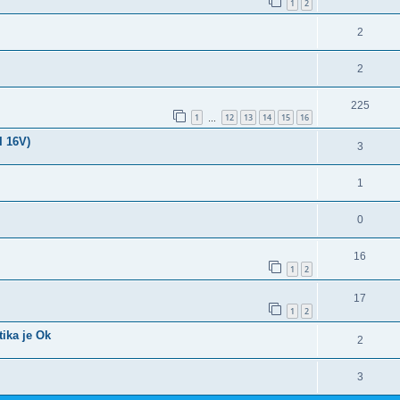
1
2
2
2
225
1
12
13
14
15
16
…
I 16V)
3
1
0
16
1
2
17
1
2
tika je Ok
2
3