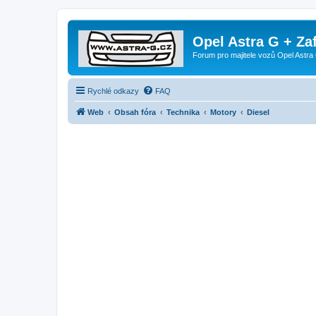
Opel Astra G + Za
Forum pro majitele vozů Opel Astra 
Rychlé odkazy
FAQ
Web
Obsah fóra
Technika
Motory
Diesel