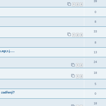
39
1
2
3
0
8
33
1
2
3
8
gr,r.j.....
13
24
1
2
18
1
2
5
- zadřený?
0
18