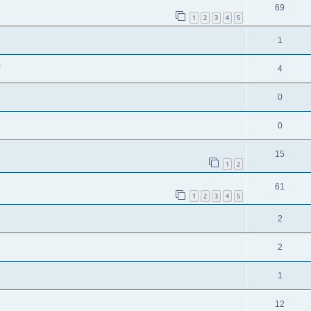
69
1
2
3
4
5
1
n
4
0
0
15
1
2
61
1
2
3
4
5
2
2
1
12