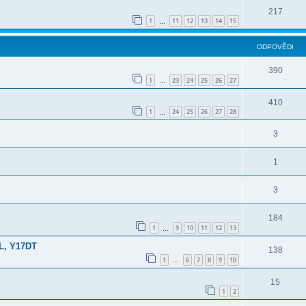
217
1
11
12
13
14
15
…
ODPOVĚDI
390
1
23
24
25
26
27
…
410
1
24
25
26
27
28
…
3
1
3
184
1
9
10
11
12
13
…
L, Y17DT
138
1
6
7
8
9
10
…
15
1
2