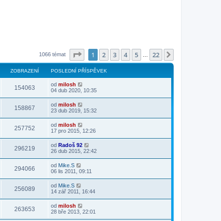
Stránka
1
z
22
1
2
3
4
5
22
Další
1066 témat
…
ZOBRAZENÍ
POSLEDNÍ PŘÍSPĚVEK
od
milosh
154063
04 dub 2020, 10:35
od
milosh
158867
23 dub 2019, 15:32
od
milosh
257752
17 pro 2015, 12:26
od
Radoš 92
296219
26 dub 2015, 22:42
od
Mike.S
294066
06 lis 2011, 09:11
od
Mike.S
256089
14 zář 2011, 16:44
od
milosh
263653
28 bře 2013, 22:01