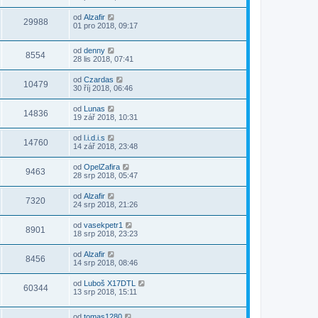
od
Alzafir
29988
01 pro 2018, 09:17
od
denny
8554
28 lis 2018, 07:41
od
Czardas
10479
30 říj 2018, 06:46
od
Lunas
14836
19 zář 2018, 10:31
od
l.i.d.i.s
14760
14 zář 2018, 23:48
od
OpelZafira
9463
28 srp 2018, 05:47
od
Alzafir
7320
24 srp 2018, 21:26
od
vasekpetr1
8901
18 srp 2018, 23:23
od
Alzafir
8456
14 srp 2018, 08:46
od
Luboš X17DTL
60344
13 srp 2018, 15:11
od
tomas1280