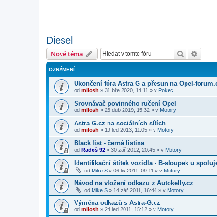
Diesel
Hledat
Pokroč
Nové téma
OZNÁMENÍ
Ukončení fóra Astra G a přesun na Opel-forum.
od
milosh
»
31 bře 2020, 14:11
» v
Pokec
Srovnávač povinného ručení Opel
od
milosh
»
23 dub 2019, 15:32
» v
Motory
Astra-G.cz na sociálních sítích
od
milosh
»
19 led 2013, 11:05
» v
Motory
Black list - černá listina
od
Radoš 92
»
30 zář 2012, 20:45
» v
Motory
Identifikační štítek vozidla - B-sloupek u spolu
od
Mike.S
»
06 lis 2011, 09:11
» v
Motory
Návod na vložení odkazu z Autokelly.cz
od
Mike.S
»
14 zář 2011, 16:44
» v
Motory
Výměna odkazů s Astra-G.cz
od
milosh
»
24 led 2011, 15:12
» v
Motory