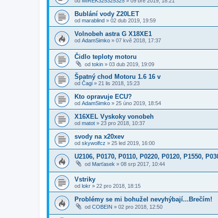
od
MIREK325325325
»
09 bře 2019, 18:21
Bublání vody Z20LET
od
marablind
»
02 dub 2019, 19:59
Volnobeh astra G X18XE1
od
AdamSimko
»
07 kvě 2018, 17:37
Čidlo teploty motoru
od
tokin
»
03 dub 2019, 19:09
Špatný chod Motoru 1.6 16 v
od
Čagi
»
21 lis 2018, 15:23
Kto opravuje ECU?
od
AdamSimko
»
25 úno 2019, 18:54
X16XEL Vyskoky vonobeh
od
matot
»
23 pro 2018, 10:37
svody na x20xev
od
skywolfcz
»
25 led 2019, 16:00
U2106, P0170, P0110, P0220, P0120, P1550, P03
od
Marťasek
»
08 srp 2017, 10:44
Vstriky
od
lokr
»
22 pro 2018, 18:15
Problémy se mi bohužel nevyhýbají...Brečím!
od
COBEIN
»
02 pro 2018, 12:50