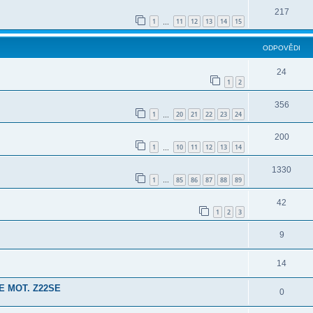
217
1
11
12
13
14
15
…
ODPOVĚDI
24
1
2
356
1
20
21
22
23
24
…
200
1
10
11
12
13
14
…
1330
1
85
86
87
88
89
…
42
1
2
3
9
14
 MOT. Z22SE
0