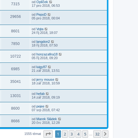
od
Oplíček
7315
17 pro 2018, 06:53
od
PepoD
29656
05 pro 2018, 00:04
od
Vojta
8601
24 říj 2018, 18:07
od
langdon2
7850
18 říj 2018, 07:50
od
honzazafira18
10722
05 říj 2018, 09:20
od
luigy87
6985
21 zář 2018, 13:51
od
jerry mouse
35041
18 zář 2018, 10:59
od
hefab
13031
14 zář 2018, 09:19
od
pejee
8600
07 srp 2018, 07:42
od
Marek Sládek
8666
20 črc 2018, 12:28
Stránka
1
z
32
1
2
3
4
5
32
Další
1555 témat
…