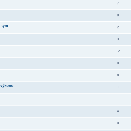
7
0
s tym
2
3
12
0
8
 výkonu
1
11
4
0