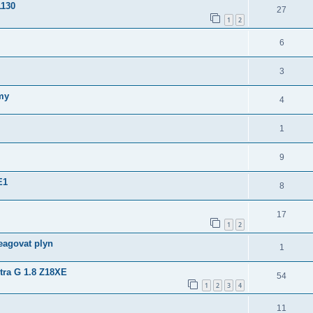
1130
27
1
2
6
3
émy
4
1
9
E1
8
17
1
2
eagovat plyn
1
ra G 1.8 Z18XE
54
1
2
3
4
11