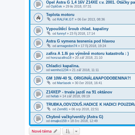
Opel Astra G 1,4 16V Z14XE r.v. 2001. Otáčky pa
od
Oplíček
»
29 lis 2018, 07:31
Teplota motoru
od
RALFiK.GT
»
06 čer 2013, 08:36
Vypouštěcí šroub chlad. kapaliny
od
funnyf
»
23 říj 2018, 17:14
Astra G vymena tesnenia pod hlavou
od
armagedon74
»
17 říj 2018, 19:24
zafira A 1.8i po výměně motoru katastrofa : )
od
honzazafira18
»
20 zář 2018, 21:10
Chladici kapalina.
od
wemho1234
»
21 zář 2018, 11:11
GM 10W-40 5L ORIGINÁL&NAPODOBENINA?!
od
Marťasek
»
30 čer 2018, 16:41
Z14XEP - trvale jazdí na 91 oktánov
od
hefab
»
14 zář 2018, 09:19
TRUBKA,ODVZDUŠ.HADICE K HADICI POUZDRA 
od
Zemi91
»
06 srp 2018, 22:51
Chybné vačky/ventily (Astra G)
od
emajko159
»
18 črc 2018, 12:49
Nové téma