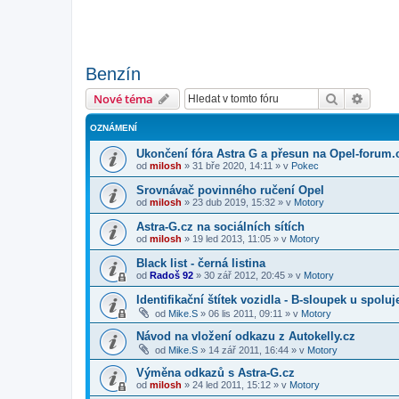
Benzín
Hledat
Pokroč
Nové téma
OZNÁMENÍ
Ukončení fóra Astra G a přesun na Opel-forum.
od
milosh
»
31 bře 2020, 14:11
» v
Pokec
Srovnávač povinného ručení Opel
od
milosh
»
23 dub 2019, 15:32
» v
Motory
Astra-G.cz na sociálních sítích
od
milosh
»
19 led 2013, 11:05
» v
Motory
Black list - černá listina
od
Radoš 92
»
30 zář 2012, 20:45
» v
Motory
Identifikační štítek vozidla - B-sloupek u spolu
od
Mike.S
»
06 lis 2011, 09:11
» v
Motory
Návod na vložení odkazu z Autokelly.cz
od
Mike.S
»
14 zář 2011, 16:44
» v
Motory
Výměna odkazů s Astra-G.cz
od
milosh
»
24 led 2011, 15:12
» v
Motory