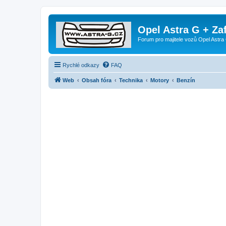
Opel Astra G + Za
Forum pro majitele vozů Opel Astra 
Rychlé odkazy
FAQ
Web
Obsah fóra
Technika
Motory
Benzín