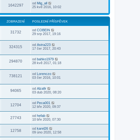
od
Mig_all
1642297
25 kvě 2016, 10:02
ZOBRAZENÍ
POSLEDNÍ PŘÍSPĚVEK
od
COBEIN
31732
29 srp 2017, 19:16
od
Astra223
324315
17 čer 2017, 20:43
od
bahko1979
294870
28 kvě 2017, 01:18
od
Lorenczo
738121
03 čer 2016, 10:01
od
Alzafir
94065
03 dub 2020, 08:20
od
Peca001
12704
12 bře 2020, 09:37
od
hefab
27743
10 bře 2020, 07:30
od
karel26
12758
09 úno 2020, 12:58