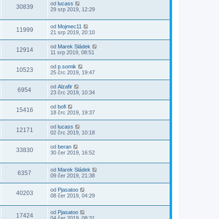
od
lucass
30839
29 srp 2019, 12:29
od
Mojmec11
11999
21 srp 2019, 20:10
od
Marek Sládek
12914
11 srp 2019, 08:51
od
p.somik
10523
25 črc 2019, 19:47
od
Alzafir
6954
23 črc 2019, 10:34
od
bofi
15416
18 črc 2019, 19:37
od
lucass
12171
02 črc 2019, 10:18
od
beran
33830
30 čer 2019, 16:52
od
Marek Sládek
6357
09 čer 2019, 21:38
od
Pjasatoo
40203
08 čer 2019, 04:29
od
Pjasatoo
17424
04 čer 2019, 08:31