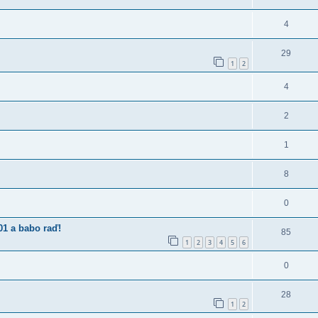
4
29
1
2
4
2
1
8
0
01 a babo raď!
85
1
2
3
4
5
6
0
28
1
2