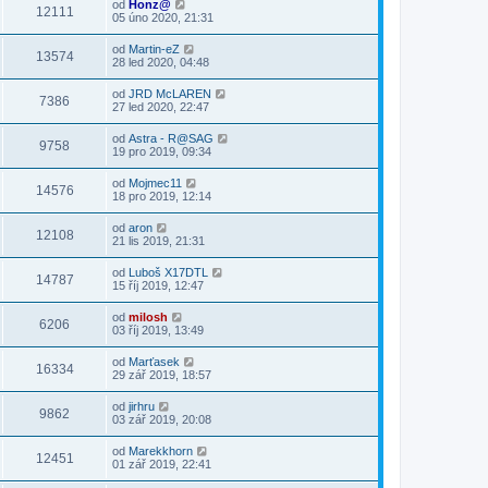
od
Honz@
12111
05 úno 2020, 21:31
od
Martin-eZ
13574
28 led 2020, 04:48
od
JRD McLAREN
7386
27 led 2020, 22:47
od
Astra - R@SAG
9758
19 pro 2019, 09:34
od
Mojmec11
14576
18 pro 2019, 12:14
od
aron
12108
21 lis 2019, 21:31
od
Luboš X17DTL
14787
15 říj 2019, 12:47
od
milosh
6206
03 říj 2019, 13:49
od
Marťasek
16334
29 zář 2019, 18:57
od
jirhru
9862
03 zář 2019, 20:08
od
Marekkhorn
12451
01 zář 2019, 22:41