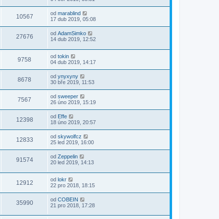
od
marablind
10567
17 dub 2019, 05:08
od
AdamSimko
27676
14 dub 2019, 12:52
od
tokin
9758
04 dub 2019, 14:17
od
ynyxyny
8678
30 bře 2019, 11:53
od
sweeper
7567
26 úno 2019, 15:19
od
Effe
12398
18 úno 2019, 20:57
od
skywolfcz
12833
25 led 2019, 16:00
od
Zeppelin
91574
20 led 2019, 14:13
od
lokr
12912
22 pro 2018, 18:15
od
COBEIN
35990
21 pro 2018, 17:28