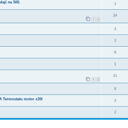
dají na 500.
1
24
1
2
3
2
9
1
21
1
2
0
Termostatu motor z20l
3
2