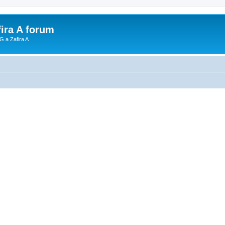
fira A forum
G a Zafira A