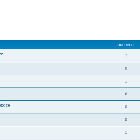
ilé hledání
ODPOVĚDI
cz
7
0
1
6
jezdce
0
0
1