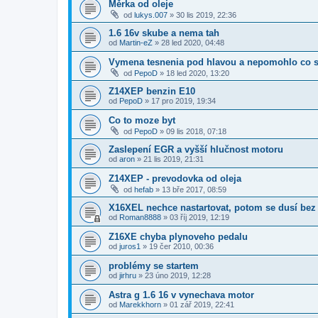
Měrka od oleje
od
lukys.007
»
30 lis 2019, 22:36
1.6 16v skube a nema tah
od
Martin-eZ
»
28 led 2020, 04:48
Vymena tesnenia pod hlavou a nepomohlo co 
od
PepoD
»
18 led 2020, 13:20
Z14XEP benzin E10
od
PepoD
»
17 pro 2019, 19:34
Co to moze byt
od
PepoD
»
09 lis 2018, 07:18
Zaslepení EGR a vyšší hlučnost motoru
od
aron
»
21 lis 2019, 21:31
Z14XEP - prevodovka od oleja
od
hefab
»
13 bře 2017, 08:59
X16XEL nechce nastartovat, potom se dusí bez
od
Roman8888
»
03 říj 2019, 12:19
Z16XE chyba plynoveho pedalu
od
juros1
»
19 čer 2010, 00:36
problémy se startem
od
jirhru
»
23 úno 2019, 12:28
Astra g 1.6 16 v vynechava motor
od
Marekkhorn
»
01 zář 2019, 22:41