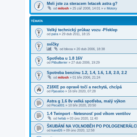
Meli jste za steracem letacek astra g?
od
milosh
»
25 zář 2008, 14:01
» v
Motory
TÉMATA
Velký technický průkaz vozu -Překlep
od
para
»
29 dub 2011, 18:15
svíčky
od
blixoa
»
20 dub 2006, 18:38
Spotřeba u 1.8 16V
od
Pitbullterier
»
27 dub 2006, 19:29
Spotreba benzinu 1.2, 1.4, 1.6, 1.8, 2.0, 2.2
od
milosh
»
01 bře 2006, 21:24
Z18XE po opravě točí a nechytá, chcípá
od
Pjasatoo
»
16 bře 2020, 07:28
Astra g 1.6 8v velká spotřeba, malý výkon
od
Peca001
»
10 bře 2020, 20:50
1.4 Twinport - Netesnosť pod víkom ventilov
od
hefab
»
03 úno 2020, 11:40
ŠKUBÁNÍ NA VOLNOBĚH PO POLOGENERÁLCE
od
karel26
»
09 úno 2020, 12:58