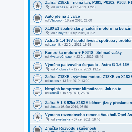
Zafira, Z18XE - nemá tah, P301, P0302, P303, P
od
lucass
»
04 čer 2019, 17:28
Auto jde na 3 valce
od
Vlladooo
»
18 zář 2018, 21:00
X18XE1 špatné starty, cukání motoru na benzín
od
funnyf
»
10 srp 2019, 09:52
Astra G 1.4 16V spolehlivost, spotřeba , probl
od
p.somik
»
22 črc 2019, 18:58
Kontrolka motoru + P0340 - Snímač vačky
od
MysteryCheater
»
23 črc 2019, 08:49
Výměna palivového čerpadla - Astra G 1.6 16V
od
Phobos27
»
12 črc 2013, 19:19
Zafira, Z18XE - výměna motoru Z18XE za X18X
od
lucass
»
13 čer 2019, 13:29
Nespíná kompresor klimatizace. Jak na to.
od
koubič
»
10 srp 2011, 23:20
Zafira A 1,8 92kx Z18XE během jízdy přestane r
od
Lhota
»
08 čer 2019, 06:56
Vymena rozvodoveho remene Vauxhall/Opel Ast
od
swetluska
»
07 čer 2011, 18:46
Značka Rozvodu skušenosti