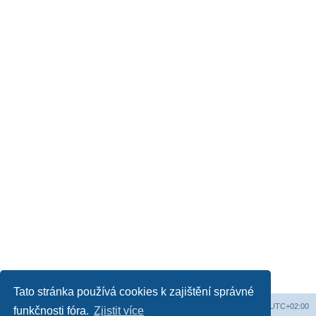
Tato stránka používá cookies k zajištění správné
Web
Obsah fóra
Všechny časy jsou v
UTC+02:00
funkčnosti fóra.
Zjistit více