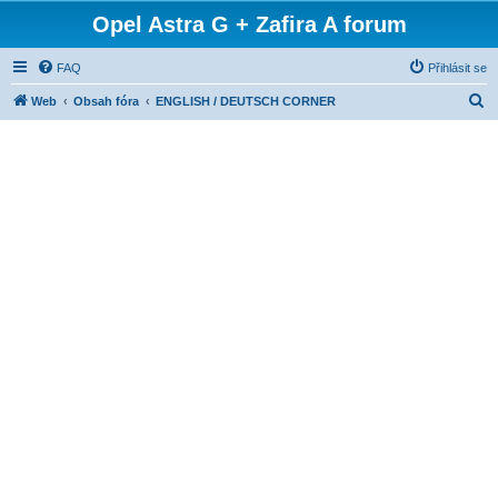
Opel Astra G + Zafira A forum
FAQ
Přihlásit se
H
Web
Obsah fóra
ENGLISH / DEUTSCH CORNER
l
e
d
a
t