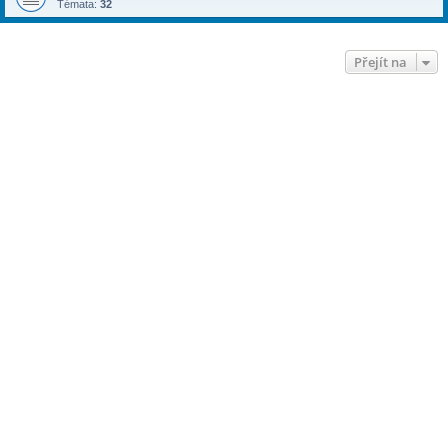
Témata:
32
Přejít na