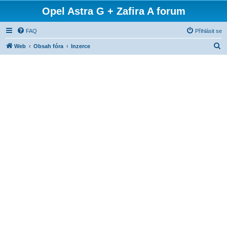
Opel Astra G + Zafira A forum
FAQ
Přihlásit se
H
Web
Obsah fóra
Inzerce
l
e
d
a
t