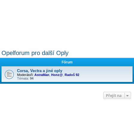
Opelforum pro další Oply
Fórum
Corsa, Vectra a jiné oply
Moderátoři:
AstraMan
,
Honz@
,
Radoš 92
Témata:
94
Přejít na