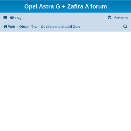
Opel Astra G + Zafira A forum
FAQ
Přihlásit se
H
Web
Obsah fóra
Opelforum pro další Oply
l
e
d
a
t