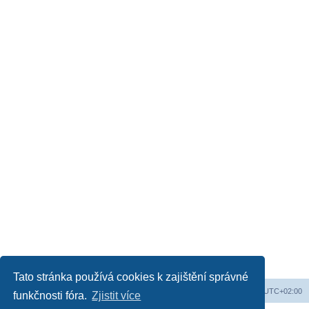
Tato stránka používá cookies k zajištění správné
Web
Obsah fóra
Všechny časy jsou v
UTC+02:00
funkčnosti fóra.
Zjistit více