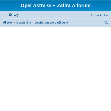
Opel Astra G + Zafira A forum
FAQ
Přihlásit se
H
Web
Obsah fóra
Opelforum pro další Oply
l
e
d
a
t