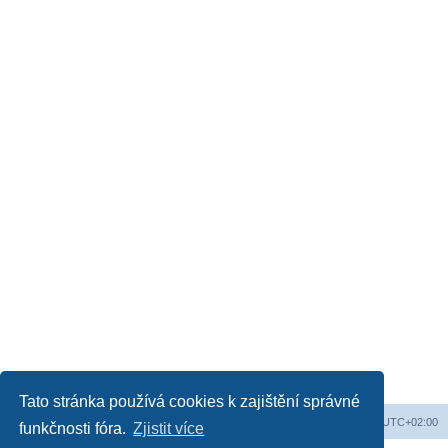
Tato stránka používá cookies k zajištění správné
Web
Obsah fóra
Všechny časy jsou v
UTC+02:00
funkčnosti fóra.
Zjistit více