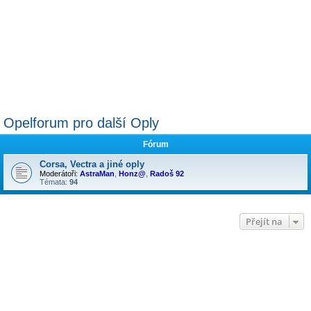
Opelforum pro další Oply
Fórum
Corsa, Vectra a jiné oply
Moderátoři:
AstraMan
,
Honz@
,
Radoš 92
Témata:
94
Přejít na